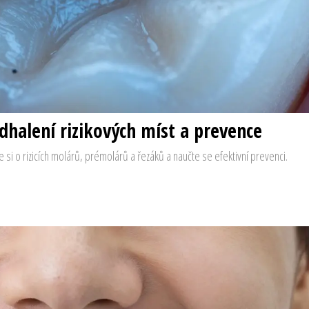
Odhalení rizikových míst a prevence
te si o rizicích molárů, prémolárů a řezáků a naučte se efektivní prevenci.