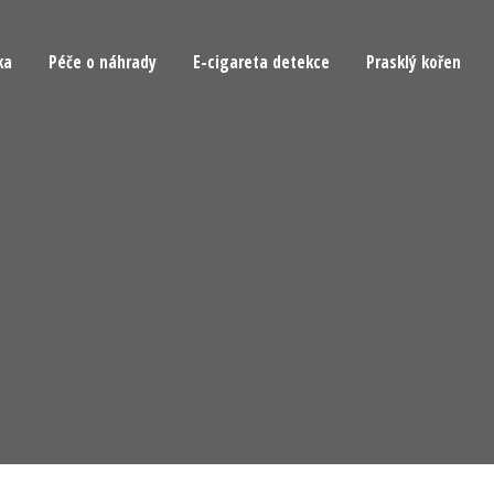
ka
Péče o náhrady
E-cigareta detekce
Prasklý kořen