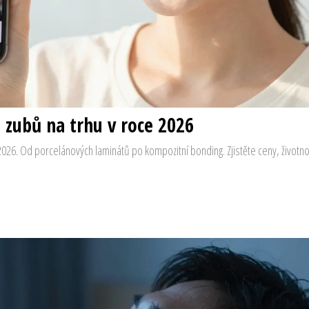
h zubů na trhu v roce 2026
26. Od porcelánových laminátů po kompozitní bonding. Zjistěte ceny, životnos