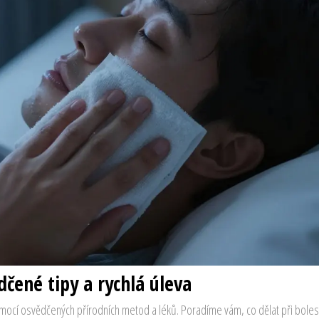
čené tipy a rychlá úleva
 pomocí osvědčených přírodních metod a léků. Poradíme vám, co dělat při boles