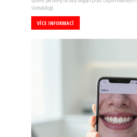
Zjistěte, jak fazety na zuby fungují v praxi. Odporcelánovýc
stomatologii.
VÍCE INFORMACÍ