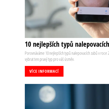
10 nejlepších typů nalepovacíc
Porovnáváme 10 nejlepších typů nalepovacích zubů v roce 20
vybrat ten pravý typ pro váš úsměv.
VÍCE INFORMACÍ