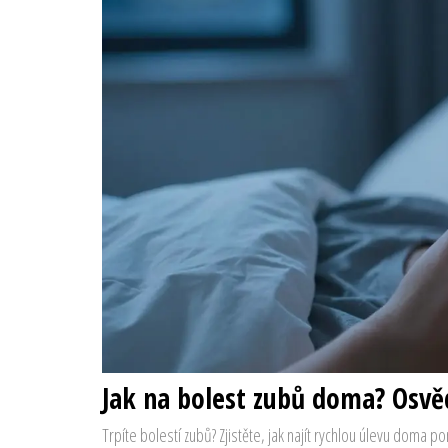
Jak na bolest zubů doma? Osvěd
Trpíte bolestí zubů? Zjistěte, jak najít rychlou úlevu doma