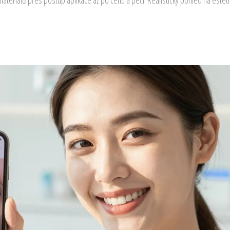
h materiálů přes postup aplikace až po cenu a péči. Realistický pohled na estet