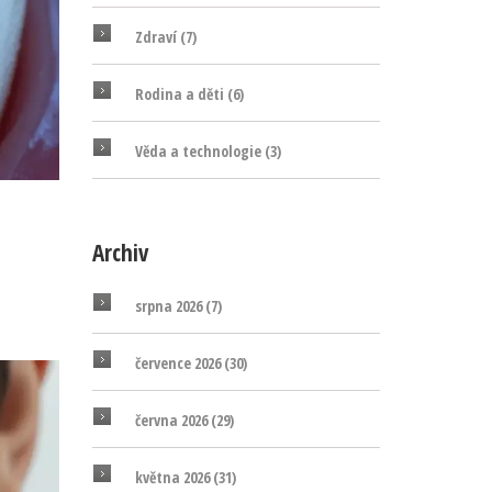
Zdraví
(7)
Rodina a děti
(6)
Věda a technologie
(3)
Archiv
srpna 2026
(7)
července 2026
(30)
června 2026
(29)
května 2026
(31)