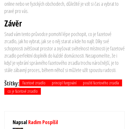
online nebo ve fyzických obchodech, důležité je vzít si čas a vybrat to
pravé pro vás.
Závěr
Snad vám tento průvodce pomohl lépe pochopit, co je fazetové
zrcadlo, jak ho vybrat, jak se o něj starat a kde ho najít. Díky své
schopnosti zvětšovat prostor a zvyšovat světelnost místnosti je fazetové
zrcadlo perfektní doplněk do každé domácnosti. Nezapomeňte, že i
když je vybrání správného fazetového zrcadla trochu náročnější, je to
stále zábavný proces, během něhož si můžete užít spoustu radosti.
Štítky:
Fazetové zrcadlo
principl fungování
použití fazetového zrcadla
co je fazetové zrcadlo
Napsal
Radim Pospíšil