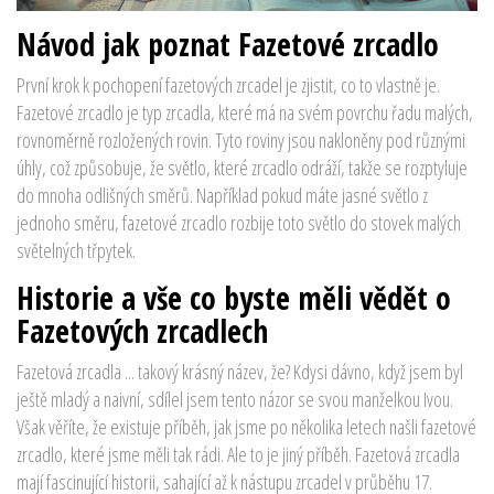
Návod jak poznat Fazetové zrcadlo
První krok k pochopení fazetových zrcadel je zjistit, co to vlastně je.
Fazetové zrcadlo je typ zrcadla, které má na svém povrchu řadu malých,
rovnoměrně rozložených rovin. Tyto roviny jsou nakloněny pod různými
úhly, což způsobuje, že světlo, které zrcadlo odráží, takže se rozptyluje
do mnoha odlišných směrů. Například pokud máte jasné světlo z
jednoho směru, fazetové zrcadlo rozbije toto světlo do stovek malých
světelných třpytek.
Historie a vše co byste měli vědět o
Fazetových zrcadlech
Fazetová zrcadla ... takový krásný název, že? Kdysi dávno, když jsem byl
ještě mladý a naivní, sdílel jsem tento názor se svou manželkou Ivou.
Však věříte, že existuje příběh, jak jsme po několika letech našli fazetové
zrcadlo, které jsme měli tak rádi. Ale to je jiný příběh. Fazetová zrcadla
mají fascinující historii, sahající až k nástupu zrcadel v průběhu 17.