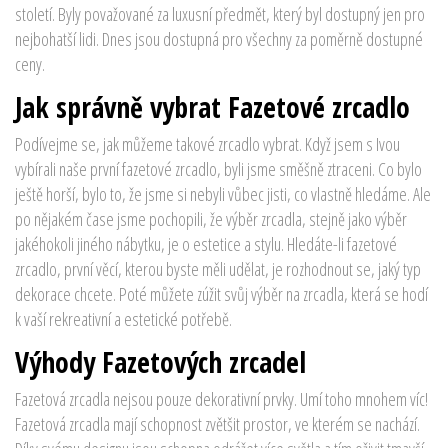
století. Byly považované za luxusní předmět, který byl dostupný jen pro
nejbohatší lidi. Dnes jsou dostupná pro všechny za poměrně dostupné
ceny.
Jak správně vybrat Fazetové zrcadlo
Podívejme se, jak můžeme takové zrcadlo vybrat. Když jsem s Ivou
vybírali naše první fazetové zrcadlo, byli jsme směšně ztraceni. Co bylo
ještě horší, bylo to, že jsme si nebyli vůbec jisti, co vlastně hledáme. Ale
po nějakém čase jsme pochopili, že výběr zrcadla, stejně jako výběr
jakéhokoli jiného nábytku, je o estetice a stylu. Hledáte-li fazetové
zrcadlo, první věcí, kterou byste měli udělat, je rozhodnout se, jaký typ
dekorace chcete. Poté můžete zúžit svůj výběr na zrcadla, která se hodí
k vaší rekreativní a estetické potřebě.
Výhody Fazetových zrcadel
Fazetová zrcadla nejsou pouze dekorativní prvky. Umí toho mnohem víc!
Fazetová zrcadla mají schopnost zvětšit prostor, ve kterém se nachází.