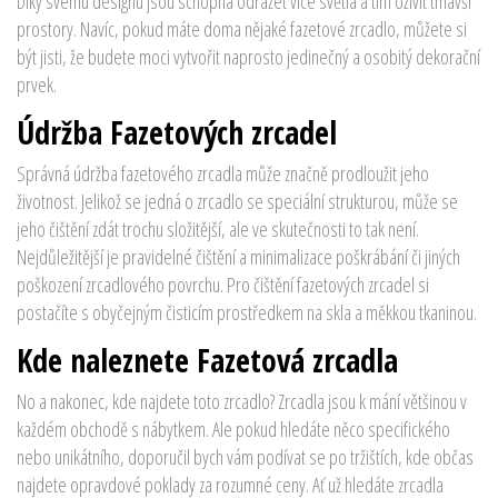
Díky svému designu jsou schopna odrážet více světla a tím oživit tmavší
prostory. Navíc, pokud máte doma nějaké fazetové zrcadlo, můžete si
být jisti, že budete moci vytvořit naprosto jedinečný a osobitý dekorační
prvek.
Údržba Fazetových zrcadel
Správná údržba fazetového zrcadla může značně prodloužit jeho
životnost. Jelikož se jedná o zrcadlo se speciální strukturou, může se
jeho čištění zdát trochu složitější, ale ve skutečnosti to tak není.
Nejdůležitější je pravidelné čištění a minimalizace poškrábání či jiných
poškození zrcadlového povrchu. Pro čištění fazetových zrcadel si
postačíte s obyčejným čisticím prostředkem na skla a měkkou tkaninou.
Kde naleznete Fazetová zrcadla
No a nakonec, kde najdete toto zrcadlo? Zrcadla jsou k mání většinou v
každém obchodě s nábytkem. Ale pokud hledáte něco specifického
nebo unikátního, doporučil bych vám podívat se po tržištích, kde občas
najdete opravdové poklady za rozumné ceny. Ať už hledáte zrcadla