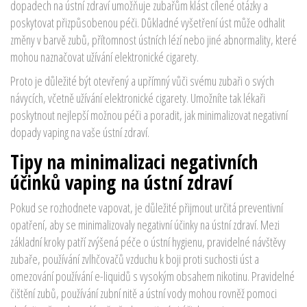
dopadech na ústní zdraví umožňuje zubařům klást cílené otázky a
poskytovat přizpůsobenou péči. Důkladné vyšetření úst může odhalit
změny v barvě zubů, přítomnost ústních lézí nebo jiné abnormality, které
mohou naznačovat užívání elektronické cigarety.
Proto je důležité být otevřený a upřímný vůči svému zubaři o svých
návycích, včetně užívání elektronické cigarety. Umožníte tak lékaři
poskytnout nejlepší možnou péči a poradit, jak minimalizovat negativní
dopady vaping na vaše ústní zdraví.
Tipy na minimalizaci negativních
účinků vaping na ústní zdraví
Pokud se rozhodnete vapovat, je důležité přijmout určitá preventivní
opatření, aby se minimalizovaly negativní účinky na ústní zdraví. Mezi
základní kroky patří zvýšená péče o ústní hygienu, pravidelné návštěvy
zubaře, používání zvlhčovačů vzduchu k boji proti suchosti úst a
omezování používání e-liquidů s vysokým obsahem nikotinu. Pravidelné
čištění zubů, používání zubní nitě a ústní vody mohou rovněž pomoci