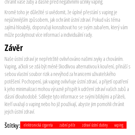
chránit vaše zuby a dásně před negativními účinky vaping.
Kromě toho je důležité si uvědomit, že úplné přestání s vaping je
nejúčinnějším způsobem, jak ochránit ústní zdraví. Pokud vás téma
zajímá hlouběji, doporučuji konzultovat ho se svým zubařem, který vám
může poskytnout více informací a individuální rady.
Závěr
Naše ústní zdraví je nepřetržitě ovlivňováno našimi zvyky a chováním.
Vaping, ačkoli se zdá být méně škodlivou alternativou k kouření, přináší s
sebou vlastní soubor rizik a nevýhod za hranicemi uživatelského
potěšení. Pochopení, jak vaping ovlivňuje ústní zdraví, a přijetí opatření
k jeho minimalizaci mohou výrazně přispět k udržení zdraví vašich zubů a
dásní dlouhodobě. Sdílejte tyto informace se svými blízkými a přáteli,
kteří uvažují o vaping nebo ho již používají, abyste jim pomohli chránit
jejich ústní zdraví.
Štítky:
elektronická cigareta
zubní péče
zdraví ústní dutiny
vaping