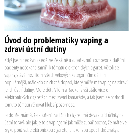
Úvod do problematiky vaping a
zdraví ústní dutiny
Když jsem nedávno seděl ve čekárně u zubaře, můj rozhovor s dalšími
pacienty nečekaně zamířil k tématu elektronických cigaret. Ačkoli se
vaping stává mezi lidmi všech věkových kategorií čím dál tím
populárnější, málokdo z nich zná dopad, který může mít vaping na zdraví
jejich ústní dutiny. Moje děti, Vilém a Radka, slyší stále více o
elektronických cigaretách mezi svými kamarády, a tak jsem se rozhodl
tomuto tématu věnovat hlubší pozornost.
Je dobře známé, že kouření tradičních cigaret má devastující účinky na
ústní zdraví, ale jak je to s vapingem? Jak může zubař poznat, že máte ve
zvyku používat elektronickou cigaretu, a jaké jsou specifické znaky a