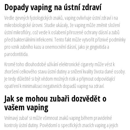
Dopady vaping na ústní zdraví
Vedle zjevných fyziologických znaků, vaping ovlivňuje ústní zdraví i na
mikrobiologické úrovni. Studie ukázaly, že vaping může změnit složení
ústní mikroflóry, což vede k oslabení přirozené ochrany dásní a zubů
před bakteriálními infekcemi. Tento fakt může vytvořit příznivé podmínky
pro vznik zubního kazu a onemocnění dásní, jako je gingivitida a
parodontitida.
Kromě toho dlouhodobé užívání elektronické cigarety může vést k
zhoršení celkového stavu ústní dutiny a snížení kvality života dané osoby.
Je tedy důležité si být vědom možných rizik a přijmout odpovídající
opatření k minimalizaci negativních dopadů vaping na zdraví.
Jak se mohou zubaři dozvědět o
vašem vaping
Vnímavý zubař si může všimnout znaků vaping během pravidelné
kontroly ústní dutiny. Povědomí o specifických znacích vaping a jejich