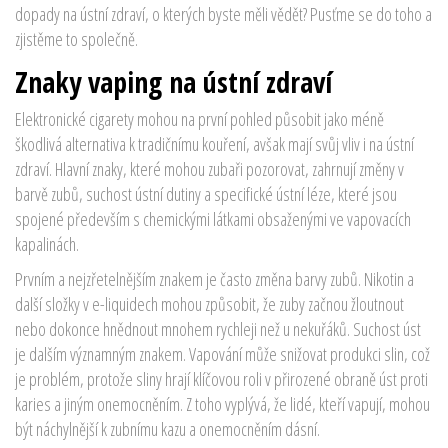
dopady na ústní zdraví, o kterých byste měli vědět? Pusťme se do toho a
zjistěme to společně.
Znaky vaping na ústní zdraví
Elektronické cigarety mohou na první pohled působit jako méně
škodlivá alternativa k tradičnímu kouření, avšak mají svůj vliv i na ústní
zdraví. Hlavní znaky, které mohou zubaři pozorovat, zahrnují změny v
barvě zubů, suchost ústní dutiny a specifické ústní léze, které jsou
spojené především s chemickými látkami obsaženými ve vapovacích
kapalinách.
Prvním a nejzřetelnějším znakem je často změna barvy zubů. Nikotin a
další složky v e-liquidech mohou způsobit, že zuby začnou žloutnout
nebo dokonce hnědnout mnohem rychleji než u nekuřáků. Suchost úst
je dalším významným znakem. Vapování může snižovat produkci slin, což
je problém, protože sliny hrají klíčovou roli v přirozené obraně úst proti
karies a jiným onemocněním. Z toho vyplývá, že lidé, kteří vapují, mohou
být náchylnější k zubnímu kazu a onemocněním dásní.