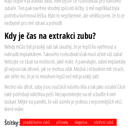
Když dojde k prasknutí zubu, měli byste se rozhodnout pro návštěvu
zubaře. Ten pak navrhne vhodný způsob léčby. U mě například byla
potřeba kořenová léčba. Bylo to nepříjemné, ale věděla jsem, že to je
nezbytné pro mé zdraví a pohodlí.
Kdy je čas na extrakci zubu?
Někdy může být prasklý zub tak závažný, že je lepší ho vytrhnout a
nahradit implantátem. Takovéto rozhodnutí však musí učinit váš zubař.
Nebojte se tázat na možnosti, jaké máte. A pamatujte, zubní implantáty
již nejsou tak děsivé, jak se mohou zdát. Možná z ní budete mít strach,
ale věřte mi, že je to mnohem lepší než mít prasklý zub!
Nechci vás děsit, zuby jsou součástí našeho těla a tak jako ostatní části
také potřebují náležitou péči. Nezapomínejte na ně a buďte k nim
laskaví. Mějte na paměti, že váš úsměv je jednou z nejcennějších věcí,
které máte.
Štítky:
prasklý kořen zubů
příznaky
diagnóza
ošetření zubů