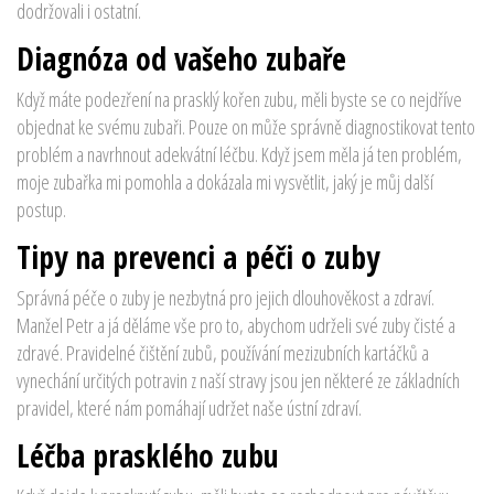
dodržovali i ostatní.
Diagnóza od vašeho zubaře
Když máte podezření na prasklý kořen zubu, měli byste se co nejdříve
objednat ke svému zubaři. Pouze on může správně diagnostikovat tento
problém a navrhnout adekvátní léčbu. Když jsem měla já ten problém,
moje zubařka mi pomohla a dokázala mi vysvětlit, jaký je můj další
postup.
Tipy na prevenci a péči o zuby
Správná péče o zuby je nezbytná pro jejich dlouhověkost a zdraví.
Manžel Petr a já děláme vše pro to, abychom udrželi své zuby čisté a
zdravé. Pravidelné čištění zubů, používání mezizubních kartáčků a
vynechání určitých potravin z naší stravy jsou jen některé ze základních
pravidel, které nám pomáhají udržet naše ústní zdraví.
Léčba prasklého zubu