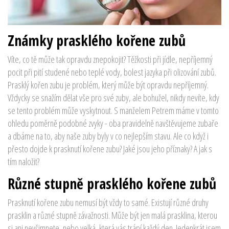
Známky prasklého kořene zubů
Víte, co tě může tak opravdu znepokojit? Těžkosti při jídle, nepříjemný
pocit při pití studené nebo teplé vody, bolest jazyka při olizování zubů.
Prasklý kořen zubu je problém, který může být opravdu nepříjemný.
Vždycky se snažím dělat vše pro své zuby, ale bohužel, nikdy nevíte, kdy
se tento problém může vyskytnout. S manželem Petrem máme v tomto
ohledu poměrně podobné zvyky - oba pravidelně navštěvujeme zubaře
a dbáme na to, aby naše zuby byly v co nejlepším stavu. Ale co když i
přesto dojde k prasknutí kořene zubu? Jaké jsou jeho příznaky? A jak s
tím naložit?
Různé stupně prasklého kořene zubů
Prasknutí kořene zubu nemusí být vždy to samé. Existují různé druhy
prasklin a různé stupně závažnosti. Může být jen malá prasklina, kterou
si ani nevšimnete, nebo velká, která vás trápí každý den. Jedenkrát jsem