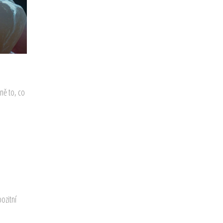
ně to, co
ozitní