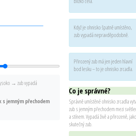
blízko čela.
Když je ohnisko špatně umístěno,
zub vypadá nepravděpodobně.
Přirozený zub má jen jeden hlavní
bod lesku – to je ohnisko zrcadla.
 vysoko → zub vypadá
Co je správné?
esk s jemným přechodem
Správně umístěné ohnisko zrcadla vyt
zub s jemným přechodem mezi světl
a stínem. Vypadá živě a přirozeně, jak
skutečný zub.