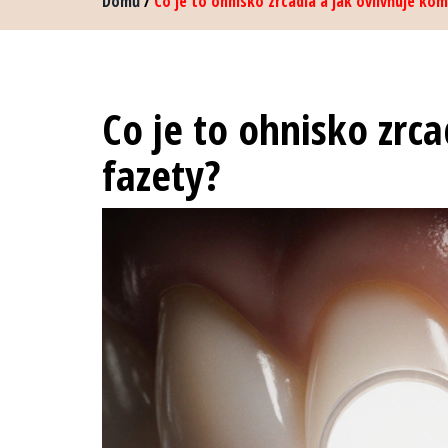
Domů
/
Co je to ohnisko zrcadla a jak ovlivňuje ko
Co je to ohnisko zrca
fazety?