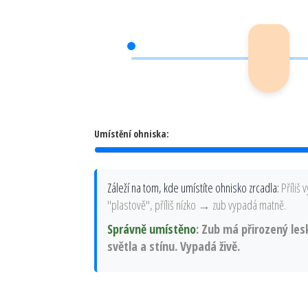
Umístění ohniska:
Záleží na tom, kde umístíte ohnisko zrcadla:
Příliš
"plastově", příliš nízko → zub vypadá matně.
Správně umístěno
: Zub má přirozený l
světla a stínu. Vypadá živě.