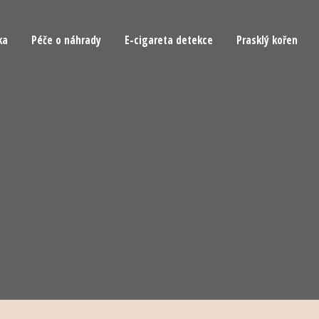
ka
Péče o náhrady
E-cigareta detekce
Prasklý kořen