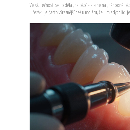
Ve skutečnosti se to dělá „na oko“ - ale ne na „náhodné oko“.
u řezáku je často výraznější než u moláru, že u mladých lidí 