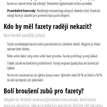
fazetu se zubem může být citlivější. Pravidelné vyplachování vodou pomáhá.
Pravidelné kontroly:
Navštěvujte stomatologa alespoň dvakrát ročně. Kontrola
okrajů fazet je zásadní pro prevenci kazu pod okrajem.
Kdo by měl fazety raději nekazit?
Není vhodné kandidát, pokud:
Trpíte nezvládaným kazem nebo parodontózou (zánětem dásní). Nejprve je třeba
sanovat ústní dutinu.
Máte velmi slabé zuby nebo velké staré plomba. Fazeta potřebuje pevný základ.
Čekáte zázrak na funkčních problémech. Fazety nespraví špatný skus ani bolest při
žvýkání.
Nechcete investovat čas do výběru barvy a tvaru. Výsledek závisí 50 % na lékaři a 50 %
na vaší spolupráci při plánování.
Bolí broušení zubů pro fazety?
Obvykle ne. Protože se brousí jen tenká vrstva emailu, která nemá
nervová zakončení, zákrok probíhá bez anestezie. Můžete cítit tlak nebo