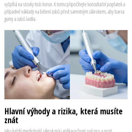
vyšplhá na stovky tisíc korun. K tomu připočítejte konzultační poplatek a
případné náklady na bělení zubů před samotným zákrokem, aby barva
gumy a zubů ladila.
Hlavní výhody a rizika, která musíte
znát
Jako každý medicínský zákrok má i aplikace fazet své pro a proti.