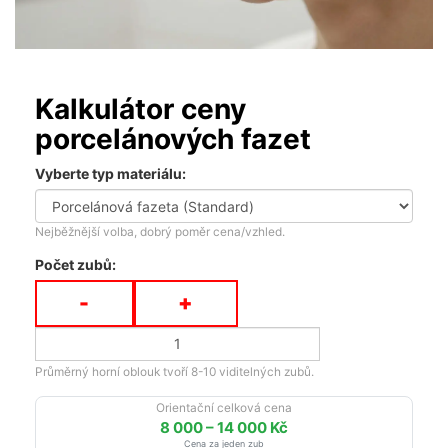
Kalkulátor ceny
porcelánových fazet
Vyberte typ materiálu:
Nejběžnější volba, dobrý poměr cena/vzhled.
Počet zubů:
-
+
Průměrný horní oblouk tvoří 8-10 viditelných zubů.
Orientační celková cena
8 000 – 14 000 Kč
Cena za jeden zub