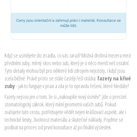
Ceny jsou orientační a zahrnují práci i materiál. Konzultace se
může lišit.
Když se usmějete do zrcadla, co vás zarazí? Možná drobná mezera mezi
předními zuby, mírný skos nebo zub, který je o něco menší než ostatní.
Tyto detaily mohou být pro některé lidi zdrojem nejistoty, i když jsou
zcela běžné. Právě proto se stále častěji řeší otázka:
fazety na křivé
zuby
- jak to funguje v praxi a zda je to opravdu řešení, které hledáte?
Fazety nejsou jen o tom, že si „nakoupíte nový úsměv". Jde o precizní
stomatologický zákrok, který mění geometrii vašich zubů. Pokud
zvažujete tuto cestu, potřebujete vědět nejen krášlovací aspekt, ale i
technické limity, životnost materiálu a skutečné náklady. Pojďme se
podívat na proces od první konzultace až po finální výsledek.