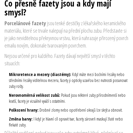
Co přesně fazety jsou a kdy mají
smysl?
Porcelánové fazety
jsou
tenké destičky z lékařského keramického
materiálu, které se trvale nalepují na přední plochu zubu
. Představte si
je jako neviditelnou překryvnou vrstvu, která nahrazuje přirozený povrch
emailu novým, dokonale tvarovaným povrchem.
Nejsou určené pro každého. Fazety dávají největší smysl v těchto
situacích:
Mikroretence a mezery (diastémy):
Když máte mezi bočními řezáky nebo
středními řezáky viditelnou mezeru, fazety ji opticky uzavřou bez nutnosti posunovat
zuby rošty.
Nerovnoměrná velikost zubů:
Pokud jsou některé zuby přírodnímenší nebo
kratší, fazety je vizuálně vyváží s ostatními.
Poškození hrany:
Drobné zlomy nebo opotřebení okrajů lze skrýt a obnovit.
Změna barvy:
I když je hlavní cíl opravit tvar, fazety zároveň maskují žluté nebo
flekaté zuby.