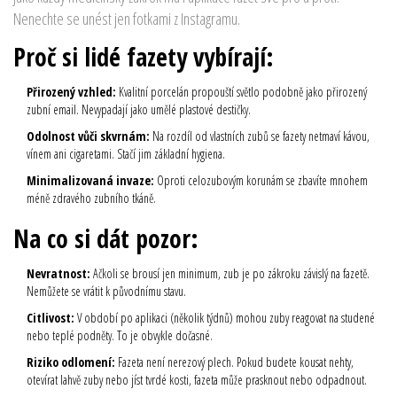
Nenechte se unést jen fotkami z Instagramu.
Proč si lidé fazety vybírají:
Přirozený vzhled:
Kvalitní porcelán propouští světlo podobně jako přirozený
zubní email. Nevypadají jako umělé plastové destičky.
Odolnost vůči skvrnám:
Na rozdíl od vlastních zubů se fazety netmaví kávou,
vínem ani cigaretami. Stačí jim základní hygiena.
Minimalizovaná invaze:
Oproti celozubovým korunám se zbavíte mnohem
méně zdravého zubního tkáně.
Na co si dát pozor:
Nevratnost:
Ačkoli se brousí jen minimum, zub je po zákroku závislý na fazetě.
Nemůžete se vrátit k původnímu stavu.
Citlivost:
V období po aplikaci (několik týdnů) mohou zuby reagovat na studené
nebo teplé podněty. To je obvykle dočasné.
Riziko odlomení:
Fazeta není nerezový plech. Pokud budete kousat nehty,
otevírat lahvě zuby nebo jíst tvrdé kosti, fazeta může prasknout nebo odpadnout.