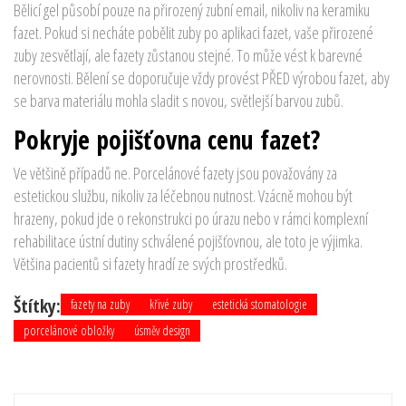
Bělicí gel působí pouze na přirozený zubní email, nikoliv na keramiku
fazet. Pokud si necháte pobělit zuby po aplikaci fazet, vaše přirozené
zuby zesvětlají, ale fazety zůstanou stejné. To může vést k barevné
nerovnosti. Bělení se doporučuje vždy provést PŘED výrobou fazet, aby
se barva materiálu mohla sladit s novou, světlejší barvou zubů.
Pokryje pojišťovna cenu fazet?
Ve většině případů ne. Porcelánové fazety jsou považovány za
estetickou službu, nikoliv za léčebnou nutnost. Vzácně mohou být
hrazeny, pokud jde o rekonstrukci po úrazu nebo v rámci komplexní
rehabilitace ústní dutiny schválené pojišťovnou, ale toto je výjimka.
Většina pacientů si fazety hradí ze svých prostředků.
Štítky:
fazety na zuby
křivé zuby
estetická stomatologie
porcelánové obložky
úsměv design