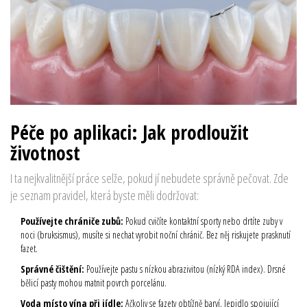
Péče po aplikaci: Jak prodloužit
životnost
I ta nejkvalitnější práce selže, pokud jí nebudete správně pečovat. Zde
je seznam pravidel, která byste měli dodržovat:
Používejte chrániče zubů:
Pokud cvičíte kontaktní sporty nebo drtíte zuby v
noci (bruksismus), musíte si nechat vyrobit noční chránič. Bez něj riskujete prasknutí
fazet.
Správné čištění:
Používejte pastu s nízkou abrazivitou (nízký RDA index). Drsné
bělicí pasty mohou matnit povrch porcelánu.
Voda místo vína při jídle:
Ačkoliv se fazety obtížně barví, lepidlo spojující