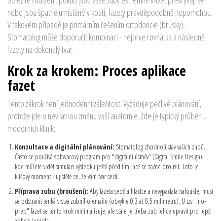
Důležité rozlišení: pokud jsou vaše zuby extrémně křivé, překrývají se
nebo jsou špatně umístěné v kosti, fazety pravděpodobně nepomohou.
V takovém případě je primárním řešením ortodoncie (brusky).
Stomatolog může doporučit kombinaci - nejprve rovnátka a následně
fazety na dokonalý tvar.
Krok za krokem: Proces aplikace
fazet
Tento zákrok není jednodenní záležitost. Vyžaduje pečlivé plánování,
protože jde o nevratnou změnu vaší anatomie. Zde je typický průběh u
moderních klinik:
Konzultace a digitální plánování:
Stomatolog zhodnotí stav vašich zubů.
Často se používá softwarový program pro "digitální úsměv" (Digital Smile Design),
kde můžete vidět simulaci výsledku ještě před tím, než se začne brousit. Toto je
klíčový moment - ujistěte se, že vám tvar sedí.
Příprava zubu (broušení):
Aby fazeta seděla hladce a nevypadala nafoukle, musí
se odstranit tenká vrstva zubního emailu (obvykle 0,3 až 0,5 milimetru). U tzv. "no-
prep" fazet se tento krok minimalizuje, ale stále je třeba zub lehce upravit pro lepši
adhezi lepidla.