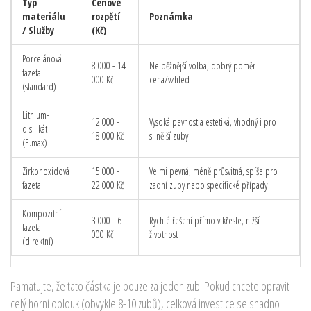
Typ
Cenové
materiálu
rozpětí
Poznámka
/ Služby
(Kč)
Porcelánová
8 000 - 14
Nejběžnější volba, dobrý poměr
fazeta
000 Kč
cena/vzhled
(standard)
Lithium-
12 000 -
Vysoká pevnost a estetiká, vhodný i pro
disilikát
18 000 Kč
silnější zuby
(E.max)
Zirkonoxidová
15 000 -
Velmi pevná, méně průsvitná, spíše pro
fazeta
22 000 Kč
zadní zuby nebo specifické případy
Kompozitní
3 000 - 6
Rychlé řešení přímo v křesle, nižší
fazeta
000 Kč
životnost
(direktní)
Pamatujte, že tato částka je pouze za jeden zub. Pokud chcete opravit
celý horní oblouk (obvykle 8-10 zubů), celková investice se snadno