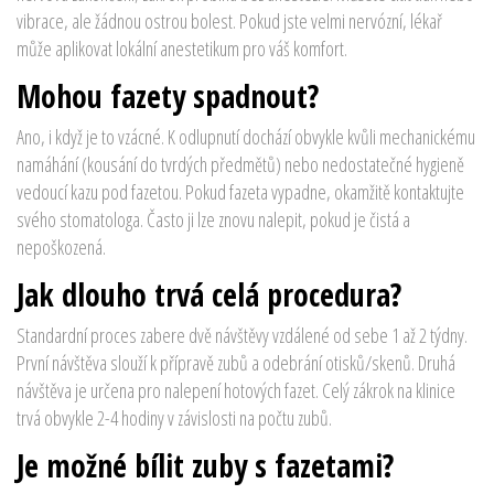
vibrace, ale žádnou ostrou bolest. Pokud jste velmi nervózní, lékař
může aplikovat lokální anestetikum pro váš komfort.
Mohou fazety spadnout?
Ano, i když je to vzácné. K odlupnutí dochází obvykle kvůli mechanickému
namáhání (kousání do tvrdých předmětů) nebo nedostatečné hygieně
vedoucí kazu pod fazetou. Pokud fazeta vypadne, okamžitě kontaktujte
svého stomatologa. Často ji lze znovu nalepit, pokud je čistá a
nepoškozená.
Jak dlouho trvá celá procedura?
Standardní proces zabere dvě návštěvy vzdálené od sebe 1 až 2 týdny.
První návštěva slouží k přípravě zubů a odebrání otisků/skenů. Druhá
návštěva je určena pro nalepení hotových fazet. Celý zákrok na klinice
trvá obvykle 2-4 hodiny v závislosti na počtu zubů.
Je možné bílit zuby s fazetami?