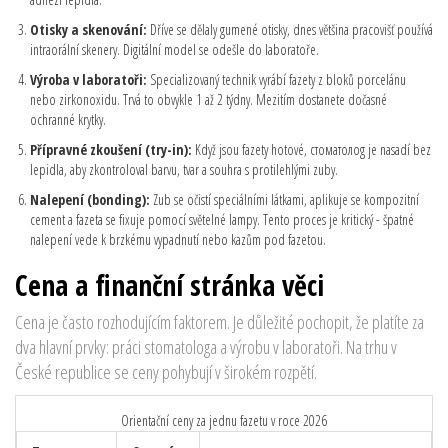
Otisky a skenování:
Dříve se dělaly gumené otisky, dnes většina pracovišť používá
intraorální skenery. Digitální model se odešle do laboratoře.
Výroba v laboratoři:
Specializovaný technik vyrábí fazety z bloků porcelánu
nebo zirkonoxidu. Trvá to obvykle 1 až 2 týdny. Mezitím dostanete dočasné
ochranné krytky.
Přípravné zkoušení (try-in):
Když jsou fazety hotové, стоматолоg je nasadí bez
lepidla, aby zkontroloval barvu, tvar a souhra s protilehlými zuby.
Nalepení (bonding):
Zub se očistí speciálními látkami, aplikuje se kompozitní
cement a fazeta se fixuje pomocí světelné lampy. Tento proces je kritický - špatné
nalepení vede k brzkému vypadnutí nebo kazům pod fazetou.
Cena a finanční stránka věci
Cena je často rozhodujícím faktorem. Je důležité pochopit, že platíte za
dva hlavní prvky: práci stomatologa a výrobu v laboratoři. Na trhu v
České republice se ceny pohybují v širokém rozpětí.
Orientační ceny za jednu fazetu v roce 2026