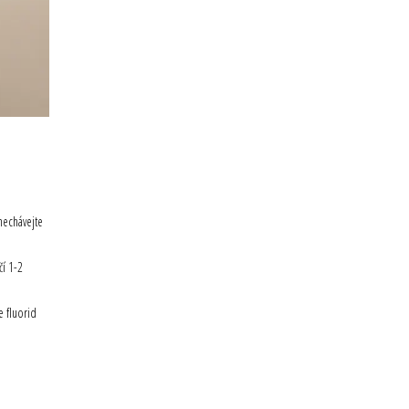
nechávejte
čí 1-2
e fluorid