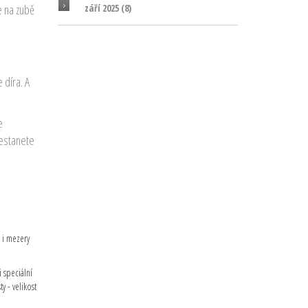
září 2025
(8)
e na zubě
 díra. A
e
řestanete
i i mezery
 speciální
y - velikost