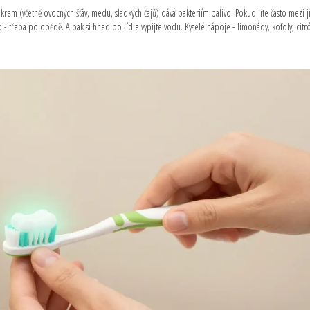
rem (včetně ovocných šťáv, medu, sladkých čajů) dává bakteriím palivo. Pokud jíte často mezi j
 - třeba po obědě. A pak si hned po jídle vypijte vodu. Kyselé nápoje - limonády, kofoly, cit