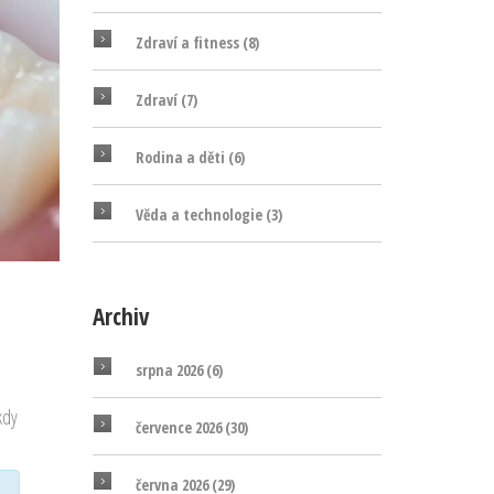
Zdraví a fitness
(8)
Zdraví
(7)
Rodina a děti
(6)
Věda a technologie
(3)
Archiv
srpna 2026
(6)
 kdy
července 2026
(30)
června 2026
(29)