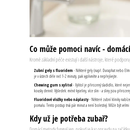
Co může pomoci navíc - domácí
Kromě základní péče existují i další nástroje, které podporuj
Zubní gely s fluoridem
- Některé gely (např. Duraphat nebo Elmex
je v ústech déle než 1-2 minuty, pak vyplivněte a nepřejívejte.
Chewing gum s xylitol
- Xylitol je přirozený sladidlo, které nej
kousky denně. Výsledek: méně kyseliny, více slin - a sliny jsou přiro
Fluoridové vložky nebo náplasty
- Některé zubní kliniky nabízej
pomalu. Tento postup trvá pár minut a není bolestivý. Může být velmi 
Kdy už je potřeba zubař?
Domácí metody fungují jen, pokud je kaz opravdu na začátku