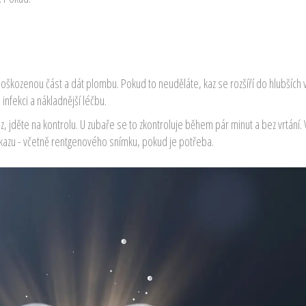
kozenou část a dát plombu. Pokud to neuděláte, kaz se rozšíří do hlubších v
nfekci a nákladnější léčbu.
, jděte na kontrolu. U zubaře se to zkontroluje během pár minut a bez vrtání. 
o kazu - včetně rentgenového snímku, pokud je potřeba.