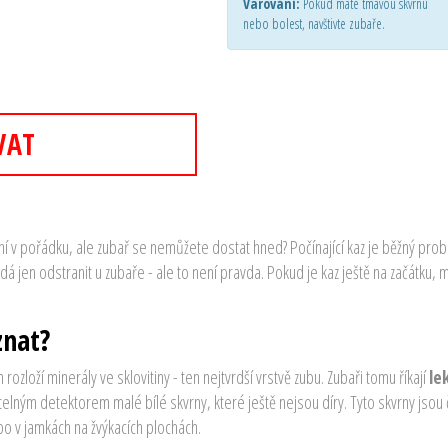
Varování:
Pokud máte tmavou skvrnu
nebo bolest, navštivte zubaře.
VAT
ní v pořádku, ale zubař se nemůžete dostat hned? Počínající kaz je běžný prob
 dá jen odstranit u zubaře - ale to není pravda. Pokud je kaz ještě na začátku,
znat?
h rozloží minerály ve sklovitiny - ten nejtvrdší vrstvě zubu. Zubaři tomu říkají
le
elným detektorem malé bílé skvrny, které ještě nejsou díry. Tyto skvrny jsou
bo v jamkách na žvýkacích plochách.