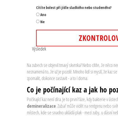
Cítíte bolest při jídle sladkého nebo studeného?
Ano
Ne
ZKONTROLO
Výsledek
Na zubech se objevil tmavý skvrnka? Nebo cítíte, že něco ne
neznamená to, že už je pozdě. Mnoho lidí si myslí, že kaz se
zpomalit, dokonce zastavit - a to i doma.
Co je počínající kaz a jak ho po
Počínající kaz není díra. Je to první fáze, kdy bakterie v ústec
demineralizace
. Zubař může vidět na rentgenu nebo svět
místech, kde se snadno ukládá plak - mezi zuby, u dásní ne