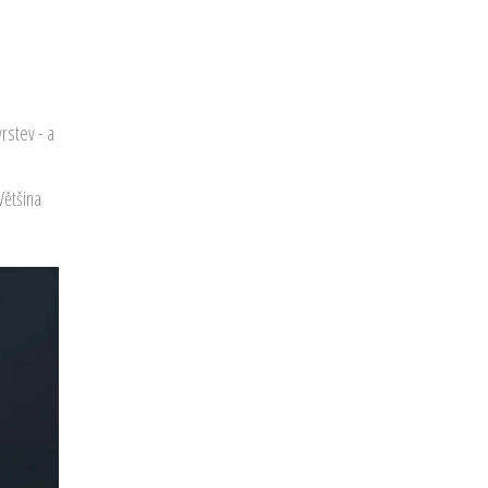
rstev - a
Většina