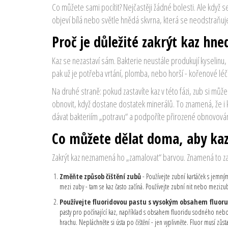
Co můžete sami pocítit? Nejčastěji žádné bolesti. Ale když
objeví bílá nebo světle hnědá skvrna, která se neodstraňuje 
Proč je důležité zakrýt kaz hne
Kaz se nezastaví sám. Bakterie neustále produkují kyselinu, 
pak už je potřeba vrtání, plomba, nebo horší - kořenové léč
Na druhé straně: pokud zastavíte kaz v této fázi, zub si m
obnovit, když dostane dostatek minerálů. To znamená, že i k
dávat bakteriím „potravu“ a podpoříte přirozené obnovován
Co můžete dělat doma, aby kaz
Zakrýt kaz neznamená ho „zamalovat“ barvou. Znamená to zasta
Změňte způsob čištění zubů
- Používejte zubní kartáček s jemným
mezi zuby - tam se kaz často začíná. Používejte zubní nit nebo mezizubn
Používejte fluoridovou pastu s vysokým obsahem fluoru
pasty pro počínající kaz, například s obsahem fluoridu sodného nebo s
hrachu. Nepláchněte si ústa po čištění - jen vyplivněte. Fluor musí zůst