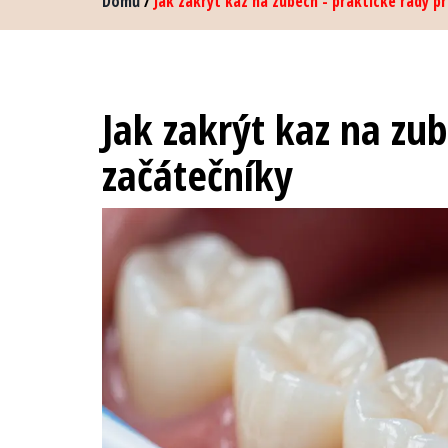
Domů
/
Jak zakrýt kaz na zubech - praktické rady p
Jak zakrýt kaz na zub
začátečníky