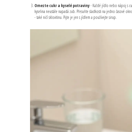
Omezte cukr a kyselé potraviny
- Každé jídlo nebo nápoj s cuk
kyselina neustále napadá zub. Přesuňte sladkosti na jedno časové okno
- také ničí sklovitinu. Pijte je jen s jídlem a používejte sirup.