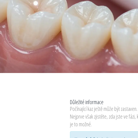
Důležité informace
Počínající kaz ještě může být zastaven.
Nejprve však zjistěte, zda jste ve fázi,
je to možné.