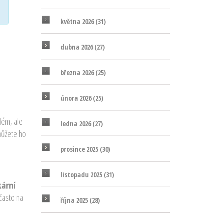
května 2026
(31)
dubna 2026
(27)
března 2026
(25)
února 2026
(25)
lém, ale
ledna 2026
(27)
 můžete ho
prosince 2025
(30)
listopadu 2025
(31)
kární
 často na
října 2025
(28)