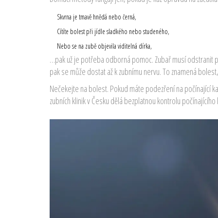
Skvrna je tmavě hnědá nebo černá,
Cítíte bolest při jídle sladkého nebo studeného,
Nebo se na zubě objevila viditelná dírka,
…pak už je potřeba odborná pomoc. Zubař musí odstranit poš
pak se může dostat až k zubnímu nervu. To znamená bolest, i
Nečekejte na bolest. Pokud máte podezření na počínající kaz
zubních klinik v Česku dělá bezplatnou kontrolu počínajícíh