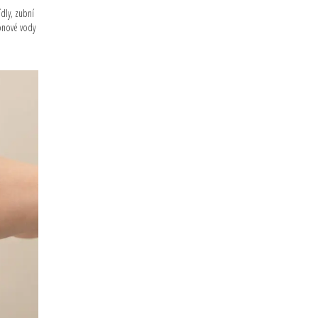
ídly, zubní
rónové vody