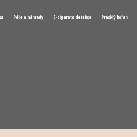
ka
Péče o náhrady
E-cigareta detekce
Prasklý kořen