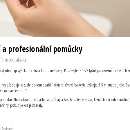
 a profesionální pomůcky
í remineralizaci.
) obsahují vyšší koncentraci fluoru než pasty. Používejte je 1-2x týdně po večerním čištění. Ne
en nezpůsobuje kaz, ale dokonce zabíjí některé kávové bakterie. Žvýkejte 3-5 minut po jídle. Sta
zeným ochráncem zubů.
í aplikaci fluoridového náplastu na počínající kaz. Je to tenká vrstva, která chrání zub a uvolňuj
účinný, pokud je kaz ještě malý.
. Pokud: