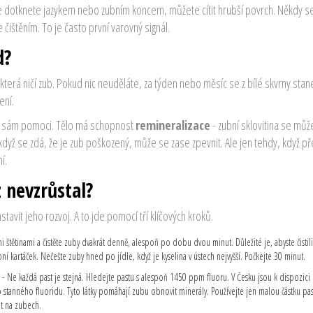
 se dotknete jazykem nebo zubním koncem, můžete cítit hrubší povrch. Někdy s
čištěním. To je často první varovný signál.
d?
která ničí zub. Pokud nic neuděláte, za týden nebo měsíc se z bílé skvrny stane
ení.
ůže sám pomoci. Tělo má schopnost
remineralizace
- zubní sklovitina se můž
dyž se zdá, že je zub poškozený, může se zase zpevnit. Ale jen tehdy, když p
í.
 nevzrůstal?
vit jeho rozvoj. A to jde pomocí tří klíčových kroků.
i štětinami a čistěte zuby dvakrát denně, alespoň po dobu dvou minut. Důležité je, abyste čistil
í kartáček. Nečešte zuby hned po jídle, když je kyselina v ústech nejvyšší. Počkejte 30 minut.
- Ne každá past je stejná. Hledejte pastu s alespoň 1450 ppm fluoru. V Česku jsou k dispozici i
tanného fluoridu. Tyto látky pomáhají zubu obnovit minerály. Používejte jen malou částku past
at na zubech.