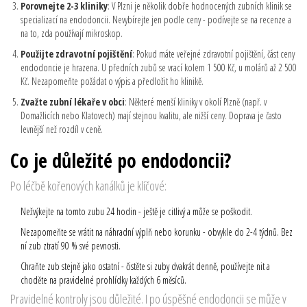
Porovnejte 2-3 kliniky
: V Plzni je několik dobře hodnocených zubních klinik se
specializací na endodoncii. Nevybírejte jen podle ceny - podívejte se na recenze a
na to, zda používají mikroskop.
Použijte zdravotní pojištění
: Pokud máte veřejné zdravotní pojištění, část ceny
endodoncie je hrazena. U předních zubů se vrací kolem 1 500 Kč, u molárů až 2 500
Kč. Nezapomeňte požádat o výpis a předložit ho klinikě.
Zvažte zubní lékaře v obci
: Některé menší kliniky v okolí Plzně (např. v
Domažlicích nebo Klatovech) mají stejnou kvalitu, ale nižší ceny. Doprava je často
levnější než rozdíl v ceně.
Co je důležité po endodoncii?
Po léčbě kořenových kanálků je klíčové:
Nežvýkejte na tomto zubu 24 hodin - ještě je citlivý a může se poškodit.
Nezapomeňte se vrátit na náhradní výplň nebo korunku - obvykle do 2-4 týdnů. Bez
ní zub ztratí 90 % své pevnosti.
Chraňte zub stejně jako ostatní - čistěte si zuby dvakrát denně, používejte nit a
choděte na pravidelné prohlídky každých 6 měsíců.
Pravidelné kontroly jsou důležité. I po úspěšné endodoncii se může v