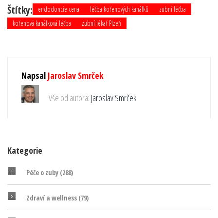
Štítky:
endodoncie cena
léčba kořenových kanálků
zubní léčba
kořenová kanálková léčba
zubní lékař Plzeň
Napsal
Jaroslav Smrček
Vše od autora:
Jaroslav Smrček
Kategorie
Péče o zuby
(288)
Zdraví a wellness
(79)