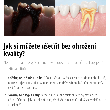
Jak si můžete ušetřit bez ohrožení
kvality?
Nemusíte platit nejvyšší cenu, abyste dostali dobrou léčbu. Tady je pět
praktických tipů:
Nečekejte, až vás zub bolí
: Pokud vás zub začne citlivit na studené nebo horké,
nebo se objeví otok, jděte k zubaři hned. Čím dříve začnete léčit, tím jednodušší a
levnější bude procedura.
Požádejte o výpis ceny
: Každá klinika musí poskytnout cenový návrh před
léčbou. Ptáte se: „Jaká je celková cena, včetně všech rentgenů a dočasné výplně? A co s
korunkou?“