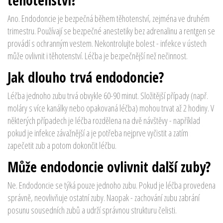
Ano. Endodoncie je bezpečná během těhotenství, zejména ve druhém
trimestru. Používají se bezpečné anestetiky bez adrenalinu a rentgen se
provádí s ochranným vestem. Nekontrolujte bolest - infekce v ústech
může ovlivnit i těhotenství. Léčba je bezpečnější než nečinnost.
Jak dlouho trvá endodoncie?
Léčba jednoho zubu trvá obvykle 60-90 minut. Složitější případy (např.
moláry s více kanálky nebo opakovaná léčba) mohou trvat až 2 hodiny. V
některých případech je léčba rozdělena na dvě návštěvy - například
pokud je infekce závažnější a je potřeba nejprve vyčistit a zatím
zapečetit zub a potom dokončit léčbu.
Může endodoncie ovlivnit další zuby?
Ne. Endodoncie se týká pouze jednoho zubu. Pokud je léčba provedena
správně, neovlivňuje ostatní zuby. Naopak - zachování zubu zabrání
posunu sousedních zubů a udrží správnou strukturu čelisti.