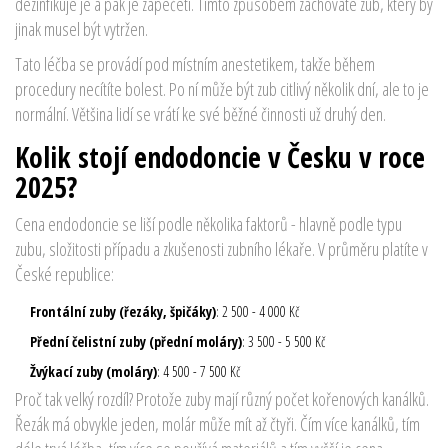
dezinfikuje je a pak je zapečetí. Tímto způsobem zachováte zub, který by
jinak musel být vytržen.
Tato léčba se provádí pod místním anestetikem, takže během
procedury necítíte bolest. Po ní může být zub citlivý několik dní, ale to je
normální. Většina lidí se vrátí ke své běžné činnosti už druhý den.
Kolik stojí endodoncie v Česku v roce
2025?
Cena endodoncie se liší podle několika faktorů - hlavně podle typu
zubu, složitosti případu a zkušenosti zubního lékaře. V průměru platíte v
České republice:
Frontální zuby (řezáky, špičáky)
: 2 500 - 4 000 Kč
Přední čelistní zuby (přední moláry)
: 3 500 - 5 500 Kč
Žvýkací zuby (moláry)
: 4 500 - 7 500 Kč
Proč tak velký rozdíl? Protože zuby mají různý počet kořenových kanálků.
Řezák má obvykle jeden, molár může mít až čtyři. Čím více kanálků, tím