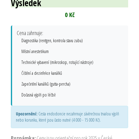
Výsledek
0 Kč
Cena zahrnuje:
Diagnostika (rentgen, kontrola stavu zubu)
Místní anestetikum
Technické vybavení (mikroskop, rotující nástroje)
Čištění a dezinfekce kanálků
Zapečetění kanálků (gutta-percha)
Dočasná výplň po léčbě
Upozornění:
Cesta endodoncie nezahrnuje závěrečnou trvalou výplň
nebo korunku, které jsou často nutné (4 000 - 15 000 Kč).
Poznámka:
Ceny jsou orientační pro rok 2025 v České