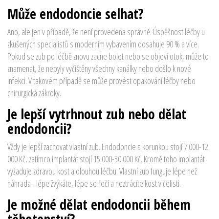
Může endodoncie selhat?
Ano, ale jen v případě, že není provedena správně. Úspěšnost léčby u
zkušených specialistů s moderním vybavením dosahuje 90 % a více.
Pokud se zub po léčbě znovu začne bolet nebo se objeví otok, může to
znamenat, že nebyly vyčištěny všechny kanálky nebo došlo k nové
infekci. V takovém případě se může provést opakování léčby nebo
chirurgická zákroky.
Je lepší vytrhnout zub nebo dělat
endodoncii?
Vždy je lepší zachovat vlastní zub. Endodoncie s korunkou stojí 7 000-12
000 Kč, zatímco implantát stojí 15 000-30 000 Kč. Kromě toho implantát
vyžaduje zdravou kost a dlouhou léčbu. Vlastní zub funguje lépe než
náhrada - lépe žvýkáte, lépe se řečí a neztrácíte kost v čelisti.
Je možné dělat endodoncii během
těhotenství?