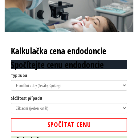
Kalkulačka cena endodoncie
Spočítejte cenu endodoncie
Typ zubu
Složitost případu
SPOČÍTAT CENU