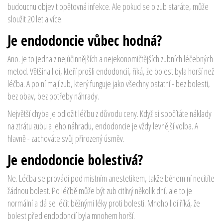
budoucnu objevit opětovná infekce. Ale pokud se o zub staráte, může
sloužit 20 let a více.
Je endodoncie vůbec hodná?
Ano. Je to jedna z nejúčinnějších a nejekonomičtějších zubních léčebných
metod. Většina lidí, kteří prošli endodoncií, říká, že bolest byla horší než
léčba. A po ní mají zub, který funguje jako všechny ostatní - bez bolesti,
bez obav, bez potřeby náhrady.
Největší chyba je odložit léčbu z důvodu ceny. Když si spočítáte náklady
na ztrátu zubu a jeho náhradu, endodoncie je vždy levnější volba. A
hlavně - zachováte svůj přirozený úsměv.
Je endodoncie bolestivá?
Ne. Léčba se provádí pod místním anestetikem, takže během ní necítíte
žádnou bolest. Po léčbě může být zub citlivý několik dní, ale to je
normální a dá se léčit běžnými léky proti bolesti. Mnoho lidí říká, že
bolest před endodoncií byla mnohem horší.