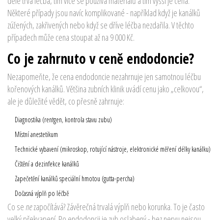
déle trvá léčba, tím více se používá materiálů a tím vyšší je cena.
Některé případy jsou navíc komplikované - například když je kanálků
zúžených, zakřivených nebo když se dříve léčba nezdařila. V těchto
případech může cena stoupat až na 9 000 Kč.
Co je zahrnuto v ceně endodoncie?
Nezapomeňte, že cena endodoncie nezahrnuje jen samotnou léčbu
kořenových kanálků. Většina zubních klinik uvádí cenu jako „celkovou“,
ale je důležité vědět, co přesně zahrnuje:
Diagnostika (rentgen, kontrola stavu zubu)
Místní anestetikum
Technické vybavení (mikroskop, rotující nástroje, elektronické měření délky kanálku)
Čištění a dezinfekce kanálků
Zapečetění kanálků speciální hmotou (gutta-percha)
Dočasná výplň po léčbě
Co se
ne
započítává? Závěrečná trvalá výplň nebo korunka. To je často
velký překvapení. Po endodoncii je zub oslabený - bez nervu nejsou