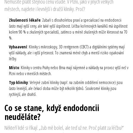
Nemusíte platit stejnou cenu všude. V Plzni, jako v jiných velkých
městech, najdete i levnější i dražší kliniky. Proč?
Zkušenosti lékaře
: Zubaři s dlouholetou praxí a specializací na endodoncii
často mají vyšší ceny, ale také vyšší úspěšnost. Léčba kořenových kanálků má úspěšnost
kolem 90 % u zkušených specialistů, zatímco u méně zkušených může klesnout na 70
%.
Vybaavení
: Kliniky s mikroskopy, 3D rentgenem (CBCT) a digitálními systémy mají
vyšší náklady, ale i vyšší přesnost. To znamená méně chyb a menší riziko opakování
léčby.
Místo
: Kliniky v centru Prahy nebo Brna mají nájemné a náklady na provoz vyšší než v
Plzni nebo v menších městech.
Typ kliniky
: Veřejné zubní kliniky (např. na zubním oddělení nemocnice) jsou
často levnější, ale čekací doba může být několik týdnů. Soukromé kliniky jsou
rychlejší, ale drahší.
Co se stane, když endodoncii
neuděláte?
Někteří lidé si říkají: „Zub mě bolel, ale teď už ne. Proč platit za léčbu?“