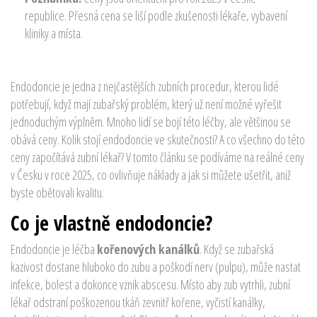
republice. Přesná cena se liší podle zkušenosti lékaře, vybavení
kliniky a místa.
Endodoncie je jedna z nejčastějších zubních procedur, kterou lidé
potřebují, když mají zubařský problém, který už není možné vyřešit
jednoduchým výplněm. Mnoho lidí se bojí této léčby, ale většinou se
obává ceny. Kolik stojí endodoncie ve skutečnosti? A co všechno do této
ceny započítává zubní lékař? V tomto článku se podíváme na reálné ceny
v Česku v roce 2025, co ovlivňuje náklady a jak si můžete ušetřit, aniž
byste obětovali kvalitu.
Co je vlastně endodoncie?
Endodoncie je léčba
kořenových kanálků
. Když se zubařská
kazivost dostane hluboko do zubu a poškodí nerv (pulpu), může nastat
infekce, bolest a dokonce vznik abscesu. Místo aby zub vytrhli, zubní
lékař odstraní poškozenou tkáň zevnitř kořene, vyčistí kanálky,