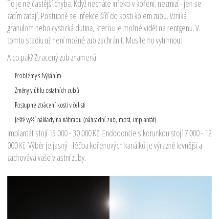
To je nejčastější chyba. Když necháte infekci v kořeni, nezmizí - jen se
zatím zatají. Postupně se infekce šíří do kosti kolem zubu. Vzniká
granulom nebo cystická dutina, kterou je možné vidět na rentgenu. V
tomto stadiu už není možné zub zachránit. Musíte ho vytrhnout.
A co pak? Ztracený zub znamená:
Problémy s žvýkáním
Změny v úhlu ostatních zubů
Postupné ztrácení kosti v čelisti
Ještě vyšší náklady na náhradu (náhradní zub, most, implantát)
Implantát stojí 15 000 - 30 000 Kč. Endodoncie s korunkou stojí 7 000 - 12
000 Kč. Výběr je jasný - léčba kořenových kanálků je výrazně levnější a
zachovává vaše vlastní zuby.