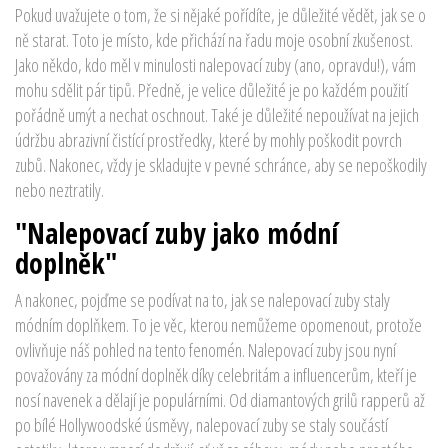
Pokud uvažujete o tom, že si nějaké pořídíte, je důležité vědět, jak se o
ně starat. Toto je místo, kde přichází na řadu moje osobní zkušenost.
Jako někdo, kdo měl v minulosti nalepovací zuby (ano, opravdu!), vám
mohu sdělit pár tipů. Předně, je velice důležité je po každém použití
pořádně umýt a nechat oschnout. Také je důležité nepoužívat na jejich
údržbu abrazivní čistící prostředky, které by mohly poškodit povrch
zubů. Nakonec, vždy je skladujte v pevné schránce, aby se nepoškodily
nebo neztratily.
"Nalepovací zuby jako módní
doplněk"
A nakonec, pojďme se podívat na to, jak se nalepovací zuby staly
módním doplňkem. To je věc, kterou nemůžeme opomenout, protože
ovlivňuje náš pohled na tento fenomén. Nalepovací zuby jsou nyní
považovány za módní doplněk díky celebritám a influencerům, kteří je
nosí navenek a dělají je populárními. Od diamantových grilů rapperů až
po bílé Hollywoodské úsměvy, nalepovací zuby se staly součástí