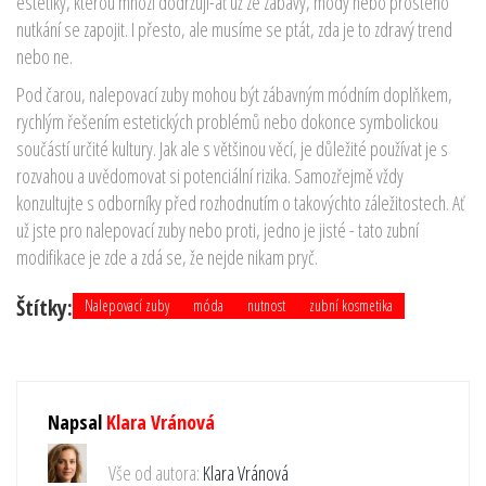
estetiky, kterou mnozí dodržují-ať už ze zábavy, módy nebo prostého
nutkání se zapojit. I přesto, ale musíme se ptát, zda je to zdravý trend
nebo ne.
Pod čarou, nalepovací zuby mohou být zábavným módním doplňkem,
rychlým řešením estetických problémů nebo dokonce symbolickou
součástí určité kultury. Jak ale s většinou věcí, je důležité používat je s
rozvahou a uvědomovat si potenciální rizika. Samozřejmě vždy
konzultujte s odborníky před rozhodnutím o takovýchto záležitostech. Ať
už jste pro nalepovací zuby nebo proti, jedno je jisté - tato zubní
modifikace je zde a zdá se, že nejde nikam pryč.
Štítky:
Nalepovací zuby
móda
nutnost
zubní kosmetika
Napsal
Klara Vránová
Vše od autora:
Klara Vránová