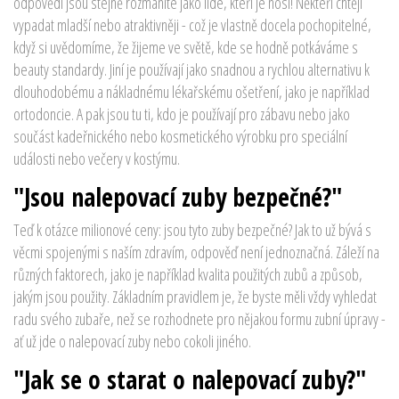
odpovědi jsou stejně rozmanité jako lidé, kteří je nosí! Někteří chtějí
vypadat mladší nebo atraktivněji - což je vlastně docela pochopitelné,
když si uvědomíme, že žijeme ve světě, kde se hodně potkáváme s
beauty standardy. Jiní je používají jako snadnou a rychlou alternativu k
dlouhodobému a nákladnému lékařskému ošetření, jako je například
ortodoncie. A pak jsou tu ti, kdo je používají pro zábavu nebo jako
součást kadeřnického nebo kosmetického výrobku pro speciální
události nebo večery v kostýmu.
"Jsou nalepovací zuby bezpečné?"
Teď k otázce milionové ceny: jsou tyto zuby bezpečné? Jak to už bývá s
věcmi spojenými s naším zdravím, odpověď není jednoznačná. Záleží na
různých faktorech, jako je například kvalita použitých zubů a způsob,
jakým jsou použity. Základním pravidlem je, že byste měli vždy vyhledat
radu svého zubaře, než se rozhodnete pro nějakou formu zubní úpravy -
ať už jde o nalepovací zuby nebo cokoli jiného.
"Jak se o starat o nalepovací zuby?"