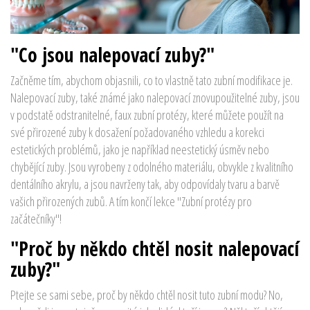
"Co jsou nalepovací zuby?"
Začněme tím, abychom objasnili, co to vlastně tato zubní modifikace je.
Nalepovací zuby, také známé jako nalepovací znovupoužitelné zuby, jsou
v podstatě odstranitelné, faux zubní protézy, které můžete použít na
své přirozené zuby k dosažení požadovaného vzhledu a korekci
estetických problémů, jako je například neestetický úsměv nebo
chybějící zuby. Jsou vyrobeny z odolného materiálu, obvykle z kvalitního
dentálního akrylu, a jsou navrženy tak, aby odpovídaly tvaru a barvě
vašich přirozených zubů. A tím končí lekce "Zubní protézy pro
začátečníky"!
"Proč by někdo chtěl nosit nalepovací
zuby?"
Ptejte se sami sebe, proč by někdo chtěl nosit tuto zubní modu? No,