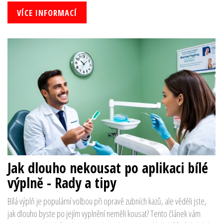
VÍCE INFORMACÍ
Jak dlouho nekousat po aplikaci bílé
výplně - Rady a tipy
Bílá výplň je populární volbou při opravě zubních kazů, ale věděli jste,
jak dlouho byste po jejím vyplnění neměli kousat? Tento článek vám