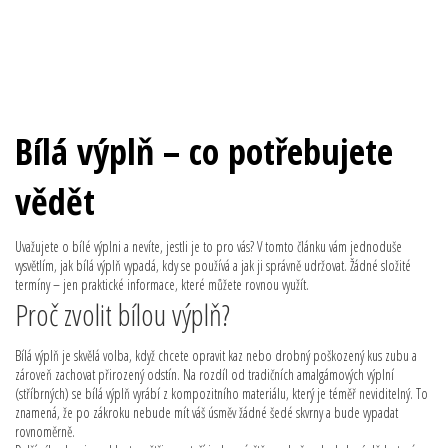
Bílá výplň – co potřebujete
vědět
Uvažujete o bílé výplni a nevíte, jestli je to pro vás? V tomto článku vám jednoduše
vysvětlím, jak bílá výplň vypadá, kdy se používá a jak ji správně udržovat. Žádné složité
termíny – jen praktické informace, které můžete rovnou využít.
Proč zvolit bílou výplň?
Bílá výplň je skvělá volba, když chcete opravit kaz nebo drobný poškozený kus zubu a
zároveň zachovat přirozený odstín. Na rozdíl od tradičních amalgámových výplní
(stříbrných) se bílá výplň vyrábí z kompozitního materiálu, který je téměř neviditelný. To
znamená, že po zákroku nebude mít váš úsměv žádné šedé skvrny a bude vypadat
rovnoměrně.