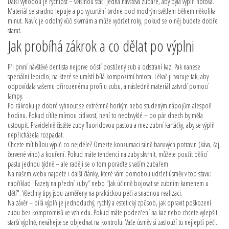
Další výhodou je rychlost – většinou stačí jedna návštěva zubaře, aby byla výplň hotová.
Materiál se snadno lepuje a po vycurtění tvrdne pod modrým světlem během několika
minut. Navíc je odolný vůči skvrnám a může vydržet roky, pokud se o něj budete dobře
starat.
Jak probíhá zákrok a co dělat po výplni
Při první návštěvě dentista nejprve očistí postižený zub a odstraní kaz. Pak nanese
speciální lepidlo, na které se umístí bílá kompozitní hmota. Lékař ji tvaruje tak, aby
odpovídala vašemu přirozenému profilu zubu, a následně materiál zatvrdí pomocí
lampy.
Po zákroku je dobré vyhnout se extrémně horkým nebo studeným nápojům alespoň
hodinu. Pokud cítíte mírnou citlivost, není to neobvyklé – po pár dnech by měla
ustoupit. Pravidelně čistěte zuby fluoridovou pastou a mezizubní kartáčky, aby se výplň
nepřicházela rozpadat.
Chcete mít bílou výplň co nejdéle? Omezte konzumaci silně barvivých potravin (káva, čaj,
červené víno) a kouření. Pokud máte tendenci na zuby skvrnit, můžete použít bělicí
pastu jednou týdně – ale raději se o tom poraďte s vaším zubařem.
Na našem webu najdete i další články, které vám pomohou udržet úsměv v top stavu:
například "Fazety na přední zuby" nebo "Jak účinně bojovat se zubním kamenem u
dětí". Všechny tipy jsou zaměřeny na praktickou péči a snadnou realizaci.
Na závěr – bílá výplň je jednoduchý, rychlý a estetický způsob, jak opravit poškození
zubu bez kompromisů ve vzhledu. Pokud máte podezření na kaz nebo chcete vylepšit
starší výplně, neváhejte se objednat na kontrolu. Vaše úsměv si zaslouží tu nejlepší péči.