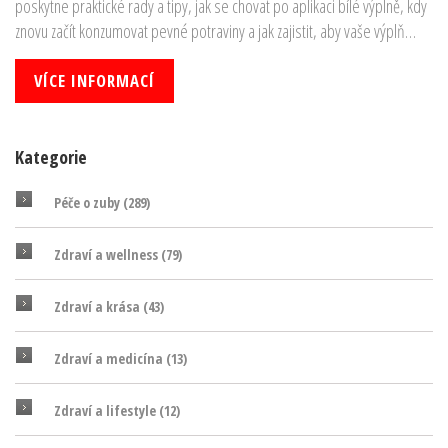
poskytne praktické rady a tipy, jak se chovat po aplikaci bílé výplně, kdy
znovu začít konzumovat pevné potraviny a jak zajistit, aby vaše výplň
vydržela co nejdéle. Naučte se správné techniky péče o zuby po
návštěvě zubaře a objevte zajímavosti z oblasti stomatologie.
VÍCE INFORMACÍ
Kategorie
Péče o zuby
(289)
Zdraví a wellness
(79)
Zdraví a krása
(43)
Zdraví a medicína
(13)
Zdraví a lifestyle
(12)