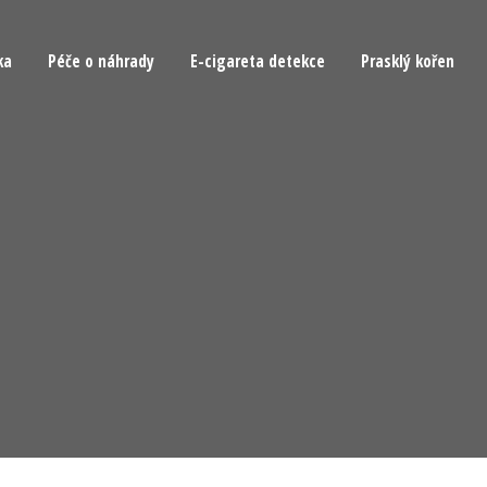
ka
Péče o náhrady
E-cigareta detekce
Prasklý kořen