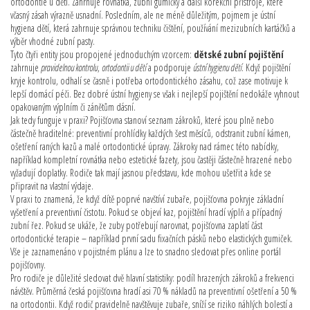
ortodontie u dětí
. Zahrnuje rovnátka, zubní gumičky a další korekční přístroje, které
včasný zásah výrazně usnadní. Posledním, ale ne méně důležitým, pojmem je
ústní
hygiena dětí
, která zahrnuje správnou techniku čištění, používání mezizubních kartáčků a
výběr vhodné zubní pasty.
Tyto čtyři entity jsou propojené jednoduchým vzorcem:
dětské zubní pojištění
zahrnuje
pravidelnou kontrolu
,
ortodontii u dětí
a podporuje
ústní hygienu dětí
. Když pojištění
kryje kontrolu, odhalí se časně i potřeba ortodontického zásahu, což zase motivuje k
lepší domácí péči. Bez dobré ústní hygieny se však i nejlepší pojištění nedokáže vyhnout
opakovaným výplním či zánětům dásní.
Jak tedy funguje v praxi? Pojišťovna stanoví seznam zákroků, které jsou plně nebo
částečně hraditelné: preventivní prohlídky každých šest měsíců, odstranit zubní kámen,
ošetření raných kazů a malé ortodontické úpravy. Zákroky nad rámec této nabídky,
například kompletní rovnátka nebo estetické fazety, jsou častěji částečně hrazené nebo
vyžadují doplatky. Rodiče tak mají jasnou představu, kde mohou ušetřit a kde se
připravit na vlastní výdaje.
V praxi to znamená, že když dítě poprvé navštíví zubaře, pojišťovna pokryje základní
vyšetření a preventivní čistotu. Pokud se objeví kaz, pojištění hradí výplň a případný
zubní řez. Pokud se ukáže, že zuby potřebují narovnat, pojišťovna zaplatí část
ortodontické terapie – například první sadu fixačních pásků nebo elastických gumiček.
Vše je zaznamenáno v pojistném plánu a lze to snadno sledovat přes online portál
pojišťovny.
Pro rodiče je důležité sledovat dvě hlavní statistiky: podíl hrazených zákroků a frekvenci
návštěv. Průměrná česká pojišťovna hradí asi 70 % nákladů na preventivní ošetření a 50 %
na ortodontii. Když rodič pravidelně navštěvuje zubaře, sníží se riziko náhlých bolestí a