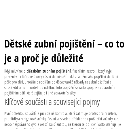
Dětské zubní pojištění – co to
je a proč je důležité
Když mluvíme o
dětském zubním pojištění
,
finančním nástroji, který kryje
preventivní i léčebné úkony v ústní dutině dětí
. Také známém jako
pojištění dentální
péče pro děti
, umožňuje rodičům odkládat vysoké náklady na zubní ošetření a
soustředit se na pravidelnou údržbu. Toto pojištění se často spojuje s
zdravotním
pojištěním dětí
, které zajišťuje i jiné zdravotní služby.
Klíčové součásti a související pojmy
První důležitou součástí je
pravidelná kontrola
, která zahrnuje profesionální čištění,
prohlídky a rentgenové snímky. Bez ní se snadno přehlédnou počáteční známky kazu
nebo nesprávného vývoje čelistí. Další entitou, na kterou se pojištění často vztahuje, je