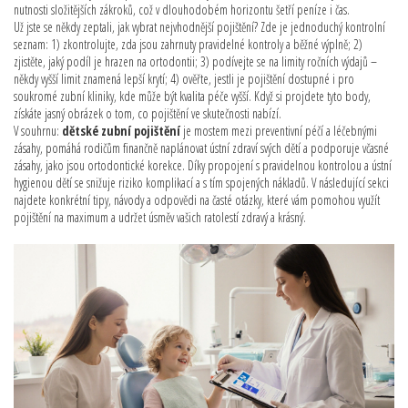
nutnosti složitějších zákroků, což v dlouhodobém horizontu šetří peníze i čas.
Už jste se někdy zeptali, jak vybrat nejvhodnější pojištění? Zde je jednoduchý kontrolní
seznam: 1) zkontrolujte, zda jsou zahrnuty pravidelné kontroly a běžné výplně; 2)
zjistěte, jaký podíl je hrazen na ortodontii; 3) podívejte se na limity ročních výdajů –
někdy vyšší limit znamená lepší krytí; 4) ověřte, jestli je pojištění dostupné i pro
soukromé zubní kliniky, kde může být kvalita péče vyšší. Když si projdete tyto body,
získáte jasný obrázek o tom, co pojištění ve skutečnosti nabízí.
V souhrnu:
dětské zubní pojištění
je mostem mezi preventivní péčí a léčebnými
zásahy, pomáhá rodičům finančně naplánovat ústní zdraví svých dětí a podporuje včasné
zásahy, jako jsou ortodontické korekce. Díky propojení s pravidelnou kontrolou a ústní
hygienou dětí se snižuje riziko komplikací a s tím spojených nákladů. V následující sekci
najdete konkrétní tipy, návody a odpovědi na časté otázky, které vám pomohou využít
pojištění na maximum a udržet úsměv vašich ratolestí zdravý a krásný.