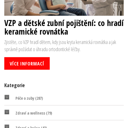
VZP a dětské zubní pojištění: co hradí
keramické rovnátka
Zjistěte, co VZP hradí dětem, kdy jsou kryta keramická rovnátka a jak
správně požádat o úhradu ortodontické léčby.
VÍCE INFORMACÍ
Kategorie
Péče o zuby
(287)
Zdraví a wellness
(79)
Zdraví a krása
(43)