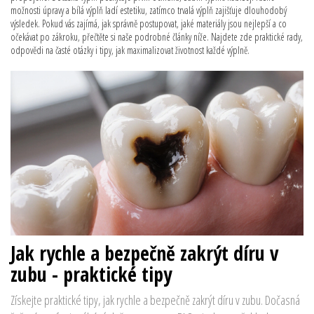
možnosti úpravy a bílá výplň ladí estetiku, zatímco trvalá výplň zajišťuje dlouhodobý
výsledek. Pokud vás zajímá, jak správně postupovat, jaké materiály jsou nejlepší a co
očekávat po zákroku, přečtěte si naše podrobné články níže. Najdete zde praktické rady,
odpovědi na časté otázky i tipy, jak maximalizovat životnost každé výplně.
Jak rychle a bezpečně zakrýt díru v
zubu - praktické tipy
Získejte praktické tipy, jak rychle a bezpečně zakrýt díru v zubu. Dočasná