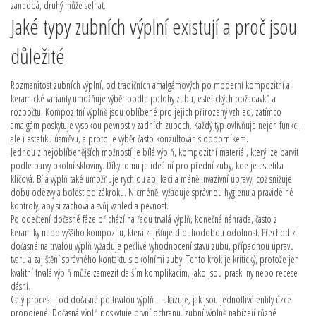
zanedbá, druhý může selhat.
Jaké typy zubních výplní existují a proč jsou
důležité
Rozmanitost
zubních výplní
,
od tradičních amalgámových po moderní kompozitní a
keramické varianty
umožňuje výběr podle polohy zubu, estetických požadavků a
rozpočtu. Kompozitní výplně jsou oblíbené pro jejich přirozený vzhled, zatímco
amalgám poskytuje vysokou pevnost v zadních zubech. Každý typ ovlivňuje nejen funkci,
ale i estetiku úsměvu, a proto je výběr často konzultován s odborníkem.
Jednou z nejoblíbenějších možností je
bílá výplň
,
kompozitní materiál, který lze barvit
podle barvy okolní skloviny
. Díky tomu je ideální pro přední zuby, kde je estetika
klíčová. Bílá výplň také umožňuje rychlou aplikaci a méně invazivní úpravy, což snižuje
dobu odezvy a bolest po zákroku. Nicméně, vyžaduje správnou hygienu a pravidelné
kontroly, aby si zachovala svůj vzhled a pevnost.
Po odečtení dočasné fáze přichází na řadu
trvalá výplň
,
konečná náhrada, často z
keramiky nebo vyššího kompozitu, která zajišťuje dlouhodobou odolnost
. Přechod z
dočasné na trvalou výplň vyžaduje pečlivé vyhodnocení stavu zubu, případnou úpravu
tvaru a zajištění správného kontaktu s okolními zuby. Tento krok je kritický, protože jen
kvalitní trvalá výplň může zamezit dalším komplikacím, jako jsou praskliny nebo recese
dásní.
Celý proces – od dočasné po trvalou výplň – ukazuje, jak jsou jednotlivé entity úzce
propojené. Dočasná výplň poskytuje první ochranu, zubní výplně nabízejí různé