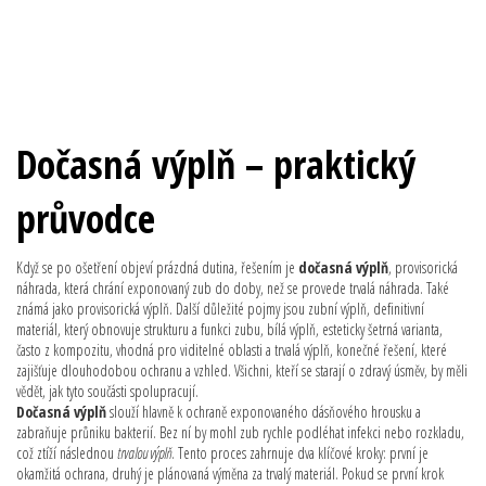
Dočasná výplň – praktický
průvodce
Když se po ošetření objeví prázdná dutina, řešením je
dočasná výplň
,
provisorická
náhrada, která chrání exponovaný zub do doby, než se provede trvalá náhrada
. Také
známá jako
provisorická výplň
. Další důležité pojmy jsou
zubní výplň
,
definitivní
materiál, který obnovuje strukturu a funkci zubu
,
bílá výplň
,
esteticky šetrná varianta,
často z kompozitu, vhodná pro viditelné oblasti
a
trvalá výplň
,
konečné řešení, které
zajišťuje dlouhodobou ochranu a vzhled
. Všichni, kteří se starají o zdravý úsměv, by měli
vědět, jak tyto součásti spolupracují.
Dočasná výplň
slouží hlavně k ochraně exponovaného dásňového hrousku a
zabraňuje průniku bakterií. Bez ní by mohl zub rychle podléhat infekci nebo rozkladu,
což ztíží následnou
trvalou výplň
. Tento proces zahrnuje dva klíčové kroky: první je
okamžitá ochrana, druhý je plánovaná výměna za trvalý materiál. Pokud se první krok