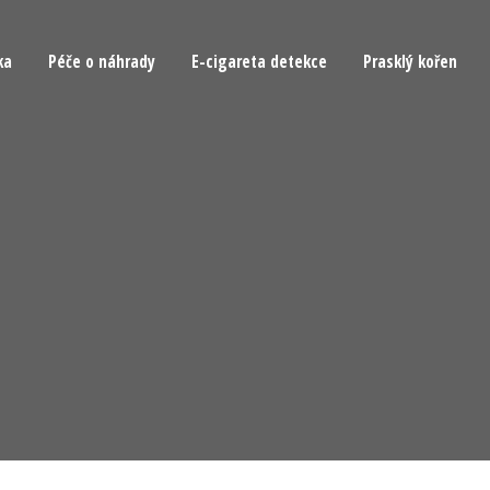
ka
Péče o náhrady
E-cigareta detekce
Prasklý kořen