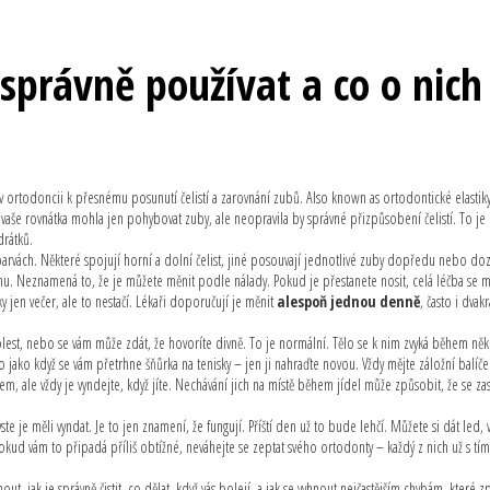
 správně používat a co o nich
v ortodoncii k přesnému posunutí čelistí a zarovnání zubů
. Also known as
ortodontické elastik
vaše rovnátka mohla jen pohybovat zuby, ale neopravila by správné přizpůsobení čelistí. To je
drátků.
 barvách. Některé spojují horní a dolní čelist, jiné posouvají jednotlivé zuby dopředu nebo do
nu. Neznamená to, že je můžete měnit podle nálady. Pokud je přestanete nosit, celá léčba se 
y jen večer, ale to nestačí. Lékaři doporučují je měnit
alespoň jednou denně
, často i dvak
olest, nebo se vám může zdát, že hovoríte divně. To je normální. Tělo se k nim zvyká během něk
 jako když se vám přetrhne šňůrka na tenisky – jen ji nahraďte novou. Vždy mějte záložní balíč
, ale vždy je vyndejte, když jíte. Nechávání jich na místě během jídel může způsobit, že se z
 je měli vyndat. Je to jen znamení, že fungují. Příští den už to bude lehčí. Můžete si dát led, 
okud vám to připadá příliš obtížné, neváhejte se zeptat svého ortodonty – každý z nich už s t
out, jak je správně čistit, co dělat, když vás bolejí, a jak se vyhnout nejčastějším chybám, které 