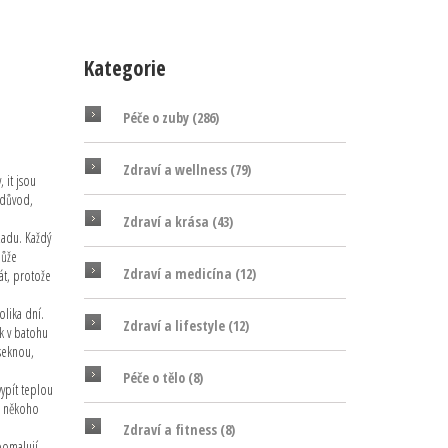
Kategorie
Péče o zuby
(286)
Zdraví a wellness
(79)
y
, it
jsou
 důvod,
Zdraví a krása
(43)
zadu. Každý
může
Zdraví a medicína
(12)
rát, protože
olika dní.
Zdraví a lifestyle
(12)
ek v batohu
aseknou,
Péče o tělo
(8)
vypít teplou
ím někoho
Zdraví a fitness
(8)
zpomalují