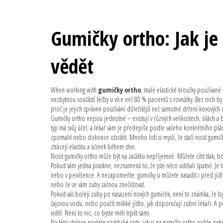
Gumičky ortho: Jak je
vědět
When working with
gumičky ortho
,
malé elastické kroužky používané 
nezbytnou součástí léčby u více než 80 % pacientů s rovnátky
.
Bez nich by 
proč je jejich správné používání důležitější než samotné držení kovových 
Gumičky ortho nejsou jednotné – existují v různých velikostech, silách a
typ má svůj účel, a lékař vám je předepíše podle vašeho konkrétního plá
zpomalit nebo dokonce obrátit. Mnoho lidí si myslí, že stačí nosit gumičk
ztrácejí elastitu a účinek během dne.
Nosit gumičky ortho může být na začátku nepříjemné. Můžete cítit tlak, b
Pokud vám jedna praskne, neznamená to, že jste něco udělali špatně. Je to
nebo v peněžence. A nezapomeňte: gumičky si můžete nasadit i před jídlem
nebo že se vám zuby začnou znečišťovat.
Pokud vás bolejí zuby po nasazení nových gumiček, není to známka, že byste
čajovou vodu, nebo použít měkké jídlo, jak doporučují zubní lékaři. A p
viděl. Není to nic, co byste měli trpět sami.
Na této stránce najdete praktické rady, jak si na gumičky ortho rychle zvykn