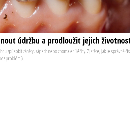
nout údržbu a prodloužit jejich životnos
u způsobit záněty, zápach nebo zpomalení léčby. Zjistěte, jak je správně čist
 bez problémů.