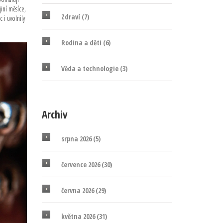
jiní měsíce,
Zdraví
(7)
c i uvolnily
Rodina a děti
(6)
Věda a technologie
(3)
Archiv
srpna 2026
(5)
července 2026
(30)
června 2026
(29)
května 2026
(31)