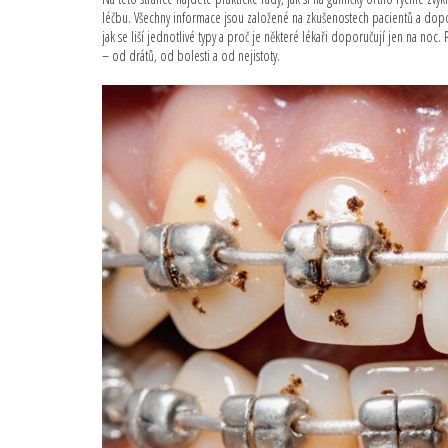
léčbu. Všechny informace jsou založené na zkušenostech pacientů a doporuč
jak se liší jednotlivé typy a proč je některé lékaři doporučují jen na noc. 
– od drátů, od bolesti a od nejistoty.