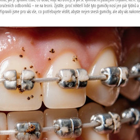
eních odborníků – ne na teorii. Zjistíte, proč někteří lidé tyto gumičky nosí jen pár týdnů a 
Připravili jsme pro vás vše, co potřebujete vědět, abyste nejen snesli gumičky, ale aby vás nakone