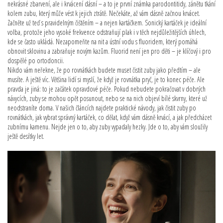
nekrásné zbarvení, ale i krvácení dásní – a to je první známka
parodontitidy
,
zánětu tkání
kolem zubu, který může vést k jejich ztrátě
. Nečekáte, až vám dásně začnou krvácet.
Začněte už teď s pravidelným čištěním – a nejen kartáčkem. Sonický kartáček je ideální
volba, protože jeho vysoké frekvence odstraňují plak i v těch nejdůležitějších úhlech,
kde se často ukládá. Nezapomeňte na nit a ústní vodu s fluoridem, který pomáhá
obnovit sklovinu a zabraňuje novým kazům. Fluorid není jen pro děti – je klíčový i pro
dospělé po ortodoncii.
Nikdo vám neřekne, že po rovnátkách budete muset čistit zuby jako předtím – ale
musíte. A ještě víc. Většina lidí si myslí, že když je rovnátka pryč, je to konec péče. Ale
pravda je jiná: to je začátek opravdové péče. Pokud nebudete pokračovat v dobrých
návycích, zuby se mohou opět posunout, nebo se na nich objeví bílé skvrny, které už
neodstraníte doma. V našich článcích najdete praktické návody, jak čistit zuby po
rovnátkách, jak vybrat správný kartáček, co dělat, když vám dásně krvácí, a jak předcházet
zubnímu kamenu. Nejde jen o to, aby zuby vypadaly hezky. Jde o to, aby vám sloužily
ještě desítky let.