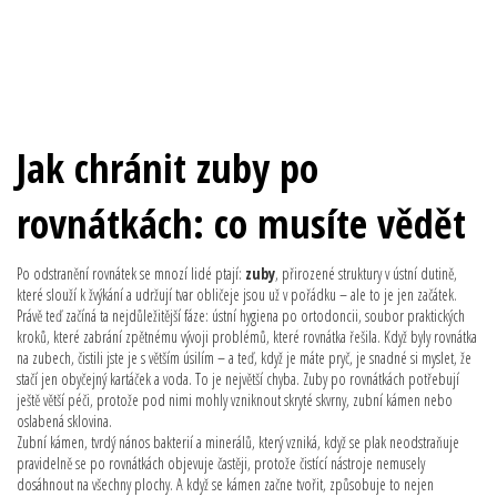
Jak chránit zuby po
rovnátkách: co musíte vědět
Po odstranění rovnátek se mnozí lidé ptají:
zuby
,
přirozené struktury v ústní dutině,
které slouží k žvýkání a udržují tvar obličeje
jsou už v pořádku – ale to je jen začátek.
Právě teď začíná ta nejdůležitější fáze:
ústní hygiena po ortodoncii
,
soubor praktických
kroků, které zabrání zpětnému vývoji problémů, které rovnátka řešila
. Když byly rovnátka
na zubech, čistili jste je s větším úsilím – a teď, když je máte pryč, je snadné si myslet, že
stačí jen obyčejný kartáček a voda. To je největší chyba. Zuby po rovnátkách potřebují
ještě větší péči, protože pod nimi mohly vzniknout skryté skvrny, zubní kámen nebo
oslabená sklovina.
Zubní kámen
,
tvrdý nános bakterií a minerálů, který vzniká, když se plak neodstraňuje
pravidelně
se po rovnátkách objevuje častěji, protože čistící nástroje nemusely
dosáhnout na všechny plochy. A když se kámen začne tvořit, způsobuje to nejen