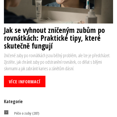
Jak se vyhnout zničeným zubům po
rovnátkách: Praktické tipy, které
skutečně fungují
Zničené zuby po rovnátkách jsou běžný problém, ale lze je předcházet.
Zjistěte, jak chránit zuby po odstranění rovnátek, co dělat s bílými
skvrnami a jak zabránit karies a zánětům dásní.
VÍCE INFORMACÍ
Kategorie
Péče o zuby
(287)