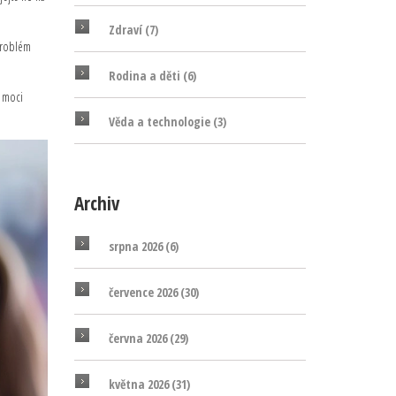
Zdraví
(7)
 problém
Rodina a děti
(6)
e moci
Věda a technologie
(3)
Archiv
srpna 2026
(6)
července 2026
(30)
června 2026
(29)
května 2026
(31)