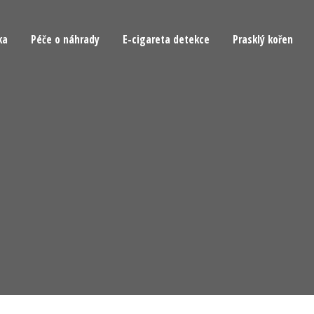
ka
Péče o náhrady
E-cigareta detekce
Prasklý kořen