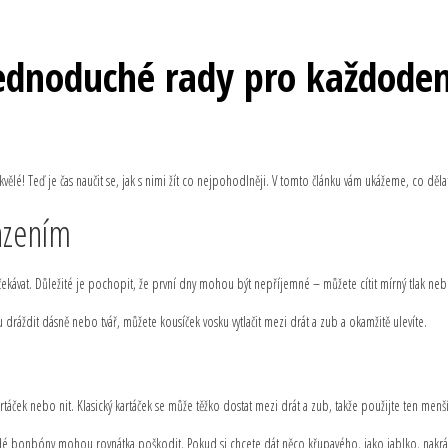
jednoduché rady pro každode
vělé! Teď je čas naučit se, jak s nimi žít co nejpohodlněji. V tomto článku vám ukážeme, co děl
azením
očekávat. Důležité je pochopit, že první dny mohou být nepříjemné – můžete cítit mírný tlak n
 dráždit dásně nebo tvář, můžete kousíček vosku vytlačit mezi drát a zub a okamžitě ulevíte.
táček nebo nit. Klasický kartáček se může těžko dostat mezi drát a zub, takže použijte ten menší
dé bonbóny mohou rovnátka poškodit. Pokud si chcete dát něco křupavého, jako jablko, nakrá