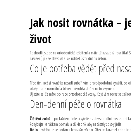
Jak nosit rovnátka – 
život
Rozhodli jste se na ortodontické ošetření a máte už nasazená rovnátka? Sk
nasazení, jak se stravovat a jak udržet ústní dutinu čistou.
Co je potřeba vědět před nas
Před tím, než si rovnátka nasadí zubař, vám pravděpodobně vysvětlí, co 
otoky. To je normální a během několika dnů si na to zvyknete.
Ujistěte se, že máte po ruce ortodontické vosky. Když vám rovnátka začnou
Den‑denní péče o rovnátka
Čištění zubů
– po každém jídle si vyčistěte zuby speciální mezizubní kar
Pohybujte kartáčkem pomalu a důkladně, aby nezůstaly zbytky jídla.
Jídlo
– vyhýbejte se tvrdým a lepkavým věcem. Ořechy, karamel nebo tvr