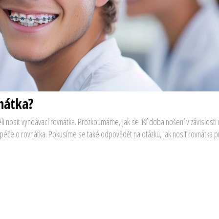
nátka?
i nosit vyndávací rovnátka. Prozkoumáme, jak se liší doba nošení v závislosti
péče o rovnátka. Pokusíme se také odpovědět na otázku, jak nosit rovnátka p