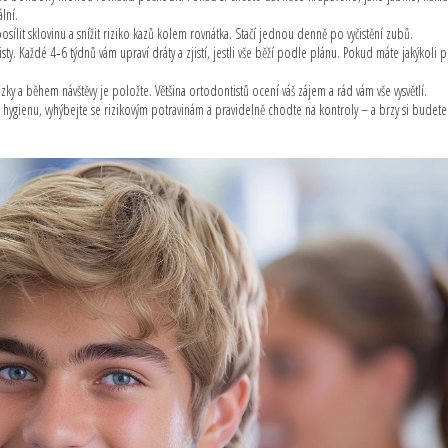
lní.
ílit sklovinu a snížit riziko kazů kolem rovnátka. Stačí jednou denně po vyčistění zubů.
ty. Každé 4‑6 týdnů vám upraví dráty a zjistí, jestli vše běží podle plánu. Pokud máte jakýkoli
 otázky a během návštěvy je položte. Většina ortodontistů ocení váš zájem a rád vám vše vysvětlí.
ygienu, vyhýbejte se rizikovým potravinám a pravidelně chodte na kontroly – a brzy si budet