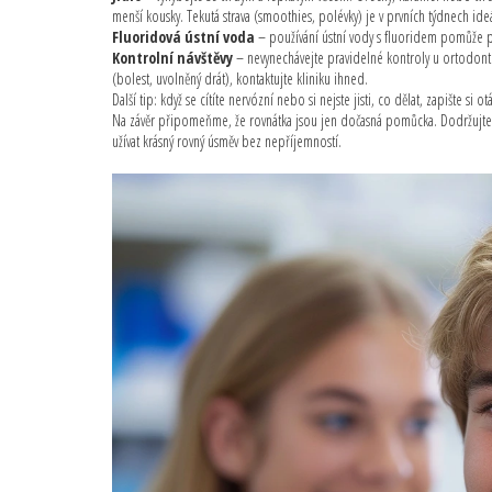
menší kousky. Tekutá strava (smoothies, polévky) je v prvních týdnech ideá
Fluoridová ústní voda
– používání ústní vody s fluoridem pomůže pos
Kontrolní návštěvy
– nevynechávejte pravidelné kontroly u ortodontis
(bolest, uvolněný drát), kontaktujte kliniku ihned.
Další tip: když se cítíte nervózní nebo si nejste jisti, co dělat, zapište si
Na závěr připomeňme, že rovnátka jsou jen dočasná pomůcka. Dodržujte h
užívat krásný rovný úsměv bez nepříjemností.