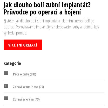
Jak dlouho bolí zubní implantát?
Průvodce po operaci a hojení
Zjistěte, jak dlouho bolí zubní implantát a jak zmírnit nepohodlí po
operaci. Porovnáváme implantáty s nalepovacími zuby a radíme, kdy
vyhledat pomoc.
VÍCE INFORMACÍ
Kategorie
Péče o zuby
(289)
Zdraví a wellness
(79)
Zdraví a krása
(43)