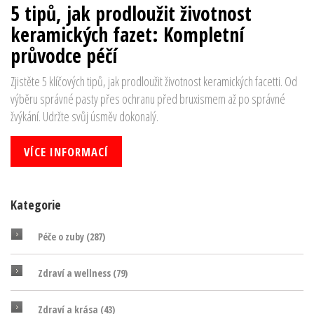
5 tipů, jak prodloužit životnost
keramických fazet: Kompletní
průvodce péčí
Zjistěte 5 klíčových tipů, jak prodloužit životnost keramických facetti. Od
výběru správné pasty přes ochranu před bruxismem až po správné
žvýkání. Udržte svůj úsměv dokonalý.
VÍCE INFORMACÍ
Kategorie
Péče o zuby
(287)
Zdraví a wellness
(79)
Zdraví a krása
(43)