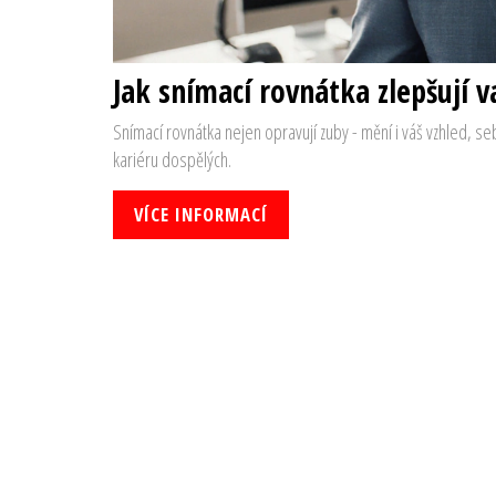
Jak snímací rovnátka zlepšují va
Snímací rovnátka nejen opravují zuby - mění i váš vzhled, seb
kariéru dospělých.
VÍCE INFORMACÍ