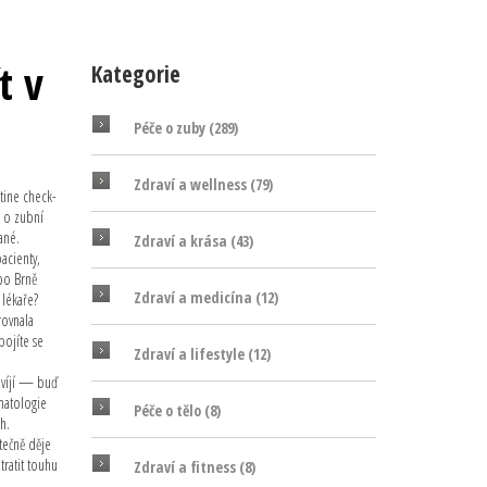
t v
Kategorie
Péče o zuby
(289)
Zdraví a wellness
(79)
utine check-
n o zubní
ané.
Zdraví a krása
(43)
acienty,
ebo Brně
Zdraví a medicína
(12)
 lékaře
?
rovnala
bojíte se
Zdraví a lifestyle
(12)
ozvíjí — buď
omatologie
Péče o tělo
(8)
h.
utečně děje
ztratit touhu
Zdraví a fitness
(8)