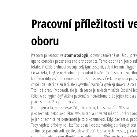
Pracovní příležitosti v
oboru
Pracovní příležitosti ve
stomatologii
,
odvětví zaměřené na léčbu, prev
ups to complex prosthetics and orthodontics.
Tento obor není jen o zubn
lékaře. V každé ordinaci pracuje celý tým: asistenti, zubní technici, hygie
Co vás čeká, když se rozhodnete pro
zubní lékaře
,
lékaře specializující
kteří vám díky vaší práci znovu začnou šířit úsměv. V Česku je výrazná po
chybí lidé, kteří nejen léčí, ale i vysvětlují, vyučují a vytvářejí důvěru. A co
z
Tito lidé pracují v pozadí, ale jejich práce je základem každé úspěšné l
čelist. A co hygieničky? Většina pacientů si neuvědomuje, že jejich čistota
práce s lidmi? Pak je to pro vás.
Nejde jen o to, kde se vysvědčit. Je to o tom, kde se naučíte. Většina li
jako technik, nebo jako lékař. Většina škol a univerzit má spolupráci s o
je jen o technice, ve skutečnosti je to o komunikaci. Když pacient ví, proč 
Tady najdete příběhy lidí, kteří se dostali do stomatologie z různých cest
za tím, co pacienti vidí. Zjistíte, jak se dá začít bez velkých investic, jak s
po práci, i když je den dlouhý a pacientů mnoho. Všechno to, co potřebu