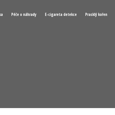
ka
Péče o náhrady
E-cigareta detekce
Prasklý kořen