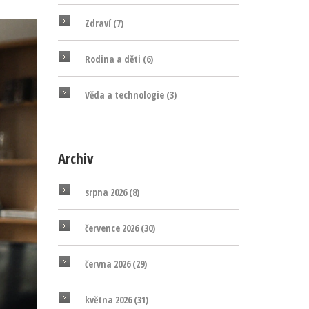
Zdraví
(7)
Rodina a děti
(6)
Věda a technologie
(3)
Archiv
srpna 2026
(8)
července 2026
(30)
června 2026
(29)
května 2026
(31)