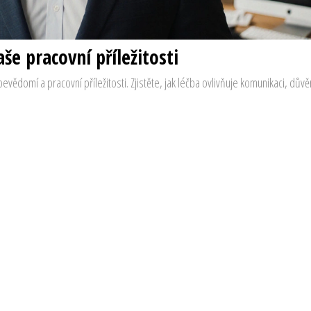
še pracovní příležitosti
evědomí a pracovní příležitosti. Zjistěte, jak léčba ovlivňuje komunikaci, důvě