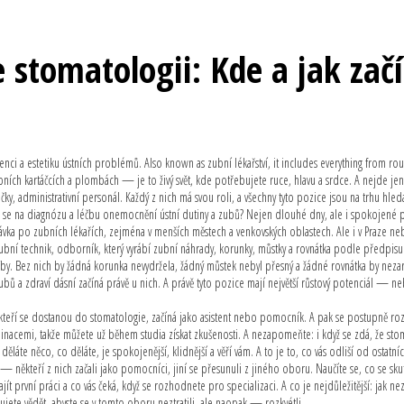
e stomatologii: Kde a jak začí
enci a estetiku ústních problémů
. Also known as
zubní lékařství
, it includes everything from ro
ích kartáčcích a plombách — je to živý svět, kde potřebujete ruce, hlavu a srdce. A nejde je
ničky, administrativní personál. Každý z nich má svou roli, a všechny tyto pozice jsou na trhu hled
ho se na diagnózu a léčbu onemocnění ústní dutiny a zubů
? Nejen dlouhé dny, ale i spokojené p
ptávka po zubních lékařích, zejména v menších městech a venkovských oblastech. Ale i v Praze n
ubní technik
,
odborník, který vyrábí zubní náhrady, korunky, můstky a rovnátka podle předpisu
éčby. Bez nich by žádná korunka nevydržela, žádný můstek nebyl přesný a žádné rovnátka by neza
 zubů a zdraví dásní začíná právě u nich. A právě tyto pozice mají největší růstový potenciál — ne
dí, kteří se dostanou do stomatologie, začíná jako asistent nebo pomocník. A pak se postupně r
rdinacemi, takže můžete už během studia získat zkušenosti. A nezapomeňte: i když se zdá, že st
děláte něco, co děláte, je spokojenější, klidnější a věří vám. A to je to, co vás odliší od ostatníc
 — někteří z nich začali jako pomocníci, jiní se přesunuli z jiného oboru. Naučíte se, co se sk
i najít první práci a co vás čeká, když se rozhodnete pro specializaci. A co je nejdůležitější: jak ne
jete vědět, abyste se v tomto oboru neztratili, ale naopak — rozkvétli.