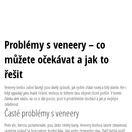
Problémy s veneery – co
můžete očekávat a jak to
řešit
Veneery (nebo zubní fasety) jsou skvělý způsob, jak rychle získat rovný a bílý úsměv. Ale i
když vypadají jako trvalé řešení, mohou se během času objevit různé potíže. V tomto
článku vám ukážu, na co si dát pozor, proč k problémům dochází a jak je nejlépe
zvládnout.
Časté problémy s veneery
První věc, kterou zaznamenáte, jsou často změny barvy. Veneery mohou časem ztmavnout,
zejména pokud se konzumuje hodně kávy, čaje nebo červeného vína. Další běžná potíž