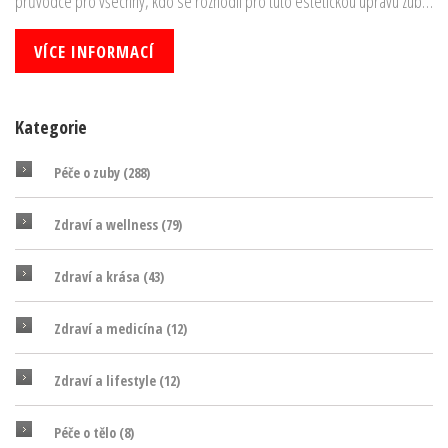
průvodce pro všechny, kdo se rozhodli pro tuto estetickou úpravu zubů.
Přijměte moje rady a zajistěte si, že vaše úsměv s veneers bude bez
problémů!
VÍCE INFORMACÍ
Kategorie
Péče o zuby
(288)
Zdraví a wellness
(79)
Zdraví a krása
(43)
Zdraví a medicína
(12)
Zdraví a lifestyle
(12)
Péče o tělo
(8)