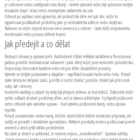
je odlomení nebo odštípnutí rohu fasety – tenhle výsledek může být způsoben tvrdým
kousáním (např. ledu) nebo neúmyslným zatlačením na zub.
Citlivost po aplikaci není výjimečná, ale pokud trvá déle než pár dní, může to
signalizovat podkladové problémy jako je nedostatečná adheze nebo skrytý kaz.
Nakonec se může objevit mezera mezi veneerou a zubem – často kvůli nesprávnému
modelování nebo posunu během hojení.
Jak předejít a co dělat
Nejlepší obrana je správná péče. Každodenní čištění měkkým kartáčkem a fluoridovou
pastou pomůže minimalizovat zabarvení i plak, který může pod vesnicemi způsobit kaz.
Doporučuji mezizubní kartáček nebo nit pro těžko dosažitelné prostory.
Vyhněte se tvrdým potravinám a návykům – například kousání tužek nebo ledu. Pokud
máte sklony ke skřípání zubů, pořiďte si noční chránič; pomůže chránit jak přirozené
zuby, tak i veneery.
Kontrolní návštěvy u zubaře by měly být alespoň jednou za šest měsíců. Odborník může
rychle odhalit drobné problémy dříve, než se stanou viditelnými. V případě poškození
nebo citlivosti vám nabídne opravu – buď výměnu poškozené fasety, nebo úpravu
lepidla.
Pokud zaznamenáte změnu barvy, můžete zkusit běžné bělení domácími přípravky, ale
raději se poraďte s dentálním specialistou. Některé produkty mohou poškozovat povrch
veneerů a vést k ještě větším problémům.
Na závěr je dobré si uvědomit, že veneery nejsou „nedotknutelné“. Správná údržba,
zdravé stravovací návyky a pravidelná kontrola vám ale pomohou užít si krásný úsměv po