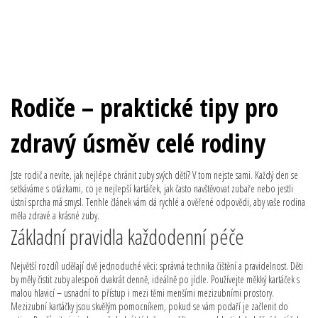
Rodiče – praktické tipy pro
zdravý úsměv celé rodiny
Jste rodič a nevíte, jak nejlépe chránit zuby svých dětí? V tom nejste sami. Každý den se
setkáváme s otázkami, co je nejlepší kartáček, jak často navštěvovat zubaře nebo jestli
ústní sprcha má smysl. Tenhle článek vám dá rychlé a ověřené odpovědi, aby vaše rodina
měla zdravé a krásné zuby.
Základní pravidla každodenní péče
Největší rozdíl udělají dvě jednoduché věci: správná technika čištění a pravidelnost. Děti
by měly čistit zuby alespoň dvakrát denně, ideálně po jídle. Používejte měkký kartáček s
malou hlavicí – usnadní to přístup i mezi těmi menšími mezizubními prostory.
Mezizubní kartáčky jsou skvělým pomocníkem, pokud se vám podaří je začlenit do