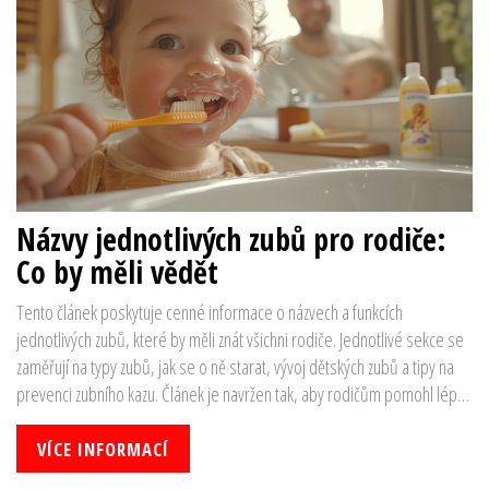
Názvy jednotlivých zubů pro rodiče:
Co by měli vědět
Tento článek poskytuje cenné informace o názvech a funkcích
jednotlivých zubů, které by měli znát všichni rodiče. Jednotlivé sekce se
zaměřují na typy zubů, jak se o ně starat, vývoj dětských zubů a tipy na
prevenci zubního kazu. Článek je navržen tak, aby rodičům pomohl lépe
porozumět zubům svých dětí a nabídnul užitečné rady pro jejich péči.
VÍCE INFORMACÍ