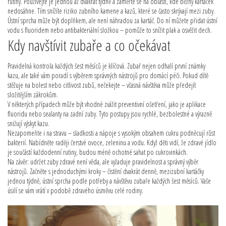
rutiny. Používejte je jednou až dvakrát týdně a zaměřte se na oblasti, kde běžný kartáček
nedosáhne. Tím snížíte riziko zubního kamene a kazů, které se často skrývají mezi zuby.
Ústní sprcha může být doplňkem, ale není náhradou za kartáč. Do ní můžete přidat ústní
vodu s fluoridem nebo antibakteriální složkou – pomůže to snížit plak a osvěžit dech.
Kdy navštívit zubaře a co očekávat
Pravidelná kontrola každých šest měsíců je klíčová. Zubař nejen odhalí první známky
kazu, ale také vám poradí s výběrem správných nástrojů pro domácí péči. Pokud dítě
stěžuje na bolest nebo citlivost zubů, nečekejte – včasná návštěva může předejít
složitějším zákrokům.
V některých případech může být vhodné zvážit preventivní ošetření, jako je aplikace
fluoridu nebo sealanty na zadní zuby. Tyto postupy jsou rychlé, bezbolestné a výrazně
snižují výskyt kazu.
Nezapomeňte i na stravu – sladkosti a nápoje s vysokým obsahem cukru podněcují růst
bakterií. Nabídněte raději čerstvé ovoce, zeleninu a vodu. Když děti vidí, že zdravé jídlo
je součástí každodenní rutiny, budou méně ochotné sahat po cukrovinkách.
Na závěr: udržet zuby zdravé není věda, ale vyžaduje pravidelnost a správný výběr
nástrojů. Začněte s jednoduchými kroky – čistění dvakrát denně, mezizubní kartáčky
jednou týdně, ústní sprcha podle potřeby a návštěvu zubaře každých šest měsíců. Vaše
úsilí se vám vrátí v podobě zdravého úsměvu celé rodiny.