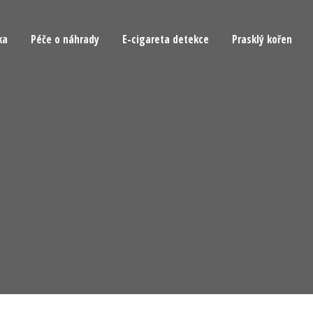
ka
Péče o náhrady
E-cigareta detekce
Prasklý kořen