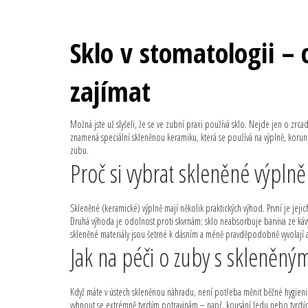
Sklo v stomatologii – 
zajímat
Možná jste už slyšeli, že se ve zubní praxi používá sklo. Nejde jen o zrc
znamená speciální skleněnou keramiku, která se používá na výplně, korunky
zubu.
Proč si vybrat skleněné výplně
Skleněné (keramické) výplně mají několik praktických výhod. První je jej
Druhá výhoda je odolnost proti skvrnám; sklo neabsorbuje barviva ze káv
skleněné materiály jsou šetrné k dásním a méně pravděpodobně vyvolají a
Jak na péči o zuby s skleněný
Když máte v ústech skleněnou náhradu, není potřeba měnit běžné hygienic
vyhnout se extrémně tvrdým potravinám – např. kousání ledu nebo tvrdých 