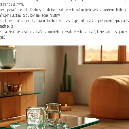
e stanou vážnými.
ěvu, poraďte se s dentálním specialistou o skleněných možnostech. Většina moderních klinik m
ení výplně vašemu zubu během jedné návštěvy.
iál, který pomáhá udržet zdravou strukturu zubu a snižuje riziko dalšího poškození. Správná ús
ntát selže.
 volba. Zeptejte se svého zubaře na konkrétní typy skleněných materiálů, které jsou dostupné ve 
ganů.