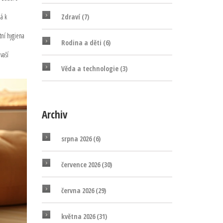
Zdraví
(7)
á k
tní hygiena
Rodina a děti
(6)
vaší
Věda a technologie
(3)
Archiv
srpna 2026
(6)
července 2026
(30)
června 2026
(29)
května 2026
(31)