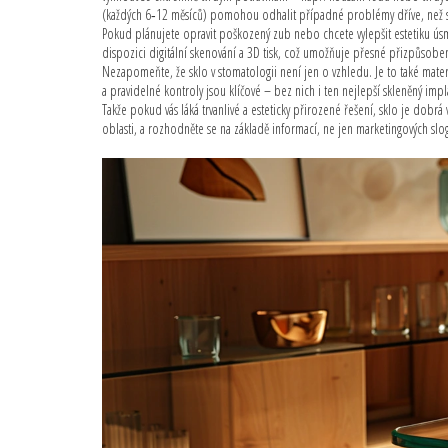
(každých 6‑12 měsíců) pomohou odhalit případné problémy dříve, než s
Pokud plánujete opravit poškozený zub nebo chcete vylepšit estetiku úsm
dispozici digitální skenování a 3D tisk, což umožňuje přesné přizpůsob
Nezapomeňte, že sklo v stomatologii není jen o vzhledu. Je to také mater
a pravidelné kontroly jsou klíčové – bez nich i ten nejlepší skleněný impla
Takže pokud vás láká trvanlivé a esteticky přirozené řešení, sklo je dobrá
oblasti, a rozhodněte se na základě informací, ne jen marketingových slo