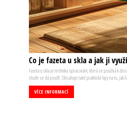
Co je fazeta u skla a jak ji využ
Fazeta u skla je technika opracování, která se používá k dosa
všude se dá použít. Obsahuje také praktické tipy na to, jak f
VÍCE INFORMACÍ