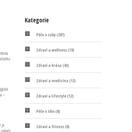
Kategorie
Péče o zuby
(287)
Zdraví a wellness
(79)
ntextu
utečného
Zdraví a krása
(43)
Zdraví a medicína
(12)
výplně.
ta –
Zdraví a lifestyle
(12)
Péče o tělo
(8)
é je
Zdraví a fitness
(8)
u zubaře