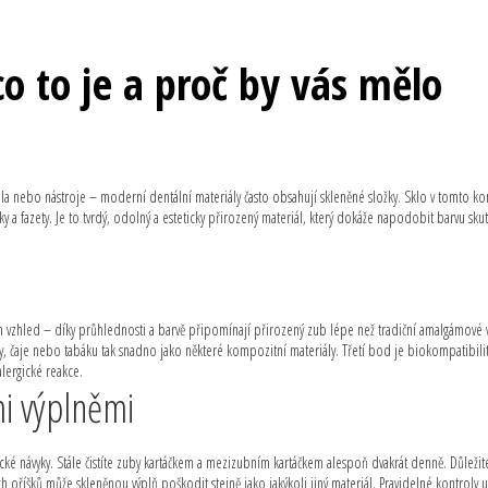
co to je a proč by vás mělo
adla nebo nástroje – moderní dentální materiály často obsahují skleněné složky. Sklo v tomto ko
 a fazety. Je to tvrdý, odolný a esteticky přirozený materiál, který dokáže napodobit barvu sk
ich vzhled – díky průhlednosti a barvě připomínají přirozený zub lépe než tradiční amalgámové 
y, čaje nebo tabáku tak snadno jako některé kompozitní materiály. Třetí bod je biokompatibili
lergické reakce.
mi výplněmi
ké návyky. Stále čistíte zuby kartáčkem a mezizubním kartáčkem alespoň dvakrát denně. Důležit
oříšků může skleněnou výplň poškodit stejně jako jakýkoli jiný materiál. Pravidelné kontroly 