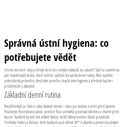
Správná ústní hygiena: co
potřebujete vědět
Chcete mít silné zuby a čerstvý dech bez velkých nákladů na zubaře? Stačí se zaměřit na
pár osvědčených kroků, které můžete začlenit do každodenní rutiny. Níže najdete
jednoduchý průvodce, který vám pomůže zlepšit ústní hygienu a předejít kazům i
problémům s dásněmi.
Základní denní rutina
Nejdůležitější je čistit si zuby dvakrát denně – ráno po snídani a večer před spaním.
Používejte fluoridovou pastu, protože fluor pomáhá posilovat sklovinu a chránit před
kazem. Kartáček by měl mít měkké štětiny; tvrdší štětiny mohou dásně podráždit.
Technika čištění je klíčová: držte kartáček pod úhlem 45° k dásním a jemně krouživými