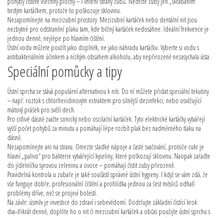
pohyby čistěte všechny plochy – i vnitřní strany zubů. Nedržte zuby jen „škrábáním“
tvrdým kartáčkem, protože to poškozuje sklovinu.
Nezapomínejte na mezizubní prostory. Mezizubní kartáček nebo dentální nit jsou
nezbytné pro odstranění plaku tam, kde běžný kartáček nedosáhne. Ideální frekvence je
jednou denně, nejlépe po hlavním čištění.
Ústní vodu můžete použít jako doplněk, ne jako náhradu kartáčku. Vyberte si vodu s
antibakteriálním účinkem a nízkým obsahem alkoholu, aby nepřirozeně nezasychala ústa.
Speciální pomůcky a tipy
Ústní sprcha se stává populární alternativou k niti. Do ní můžete přidat speciální tekutiny
– např. roztok s chlorhexidinovým extraktem pro silnější dezinfekci, nebo osvěžující
mátový prášek pro svěží dech.
Pro citlivé dásně zvažte sonický nebo oscilační kartáček. Tyto elektrické kartáčky vytvářejí
vyšší počet pohybů za minutu a pomáhají lépe rozbít plak bez nadměrného tlaku na
dásně.
Nezapomínejte ani na stravu. Omezte sladké nápoje a časté svačování, protože cukr je
hlavní „palivo“ pro bakterie vytvářející kyseliny, které poškozují sklovinu. Naopak zařaďte
do jídelníčku syrovou zeleninu a ovoce – pomáhají čistit zuby přirozeně.
Pravidelná kontrola u zubaře je také součástí správné ústní hygieny. I když se vám zdá, že
vše funguje dobře, profesionální čištění a prohlídka jednou za šest měsíců odhalí
problémy dříve, než se projeví bolestí.
Na závěr: úsměv je investice do zdraví i sebevědomí. Dodržujte základní čistící krok
dva‑třikrát denně, doplňte ho o nit či mezizubní kartáček a občas použijte ústní sprchu s