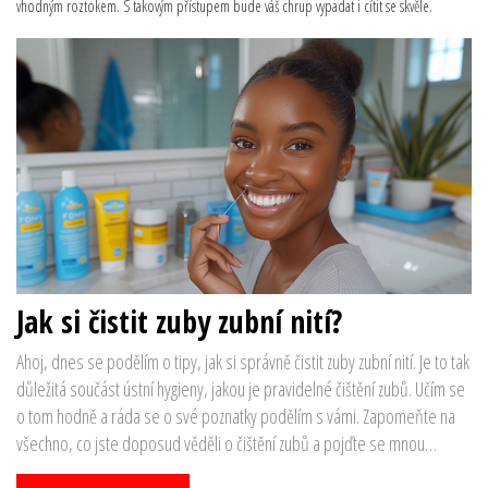
vhodným roztokem. S takovým přístupem bude váš chrup vypadat i cítit se skvěle.
Jak si čistit zuby zubní nití?
Ahoj, dnes se podělím o tipy, jak si správně čistit zuby zubní nití. Je to tak
důležitá součást ústní hygieny, jakou je pravidelné čištění zubů. Učím se
o tom hodně a ráda se o své poznatky podělím s vámi. Zapomeňte na
všechno, co jste doposud věděli o čištění zubů a pojďte se mnou
objevit, jak to dělat správně.