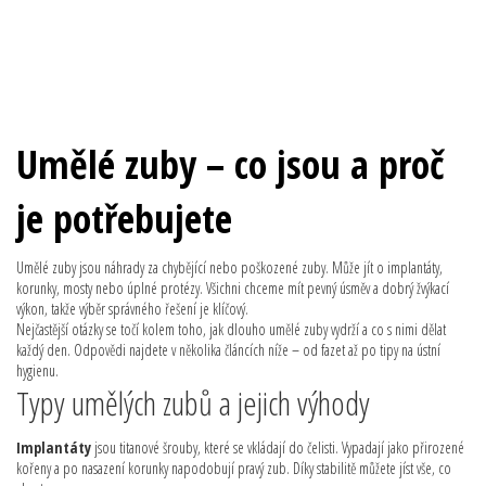
Umělé zuby – co jsou a proč
je potřebujete
Umělé zuby jsou náhrady za chybějící nebo poškozené zuby. Může jít o implantáty,
korunky, mosty nebo úplné protézy. Všichni chceme mít pevný úsměv a dobrý žvýkací
výkon, takže výběr správného řešení je klíčový.
Nejčastější otázky se točí kolem toho, jak dlouho umělé zuby vydrží a co s nimi dělat
každý den. Odpovědi najdete v několika článcích níže – od fazet až po tipy na ústní
hygienu.
Typy umělých zubů a jejich výhody
Implantáty
jsou titanové šrouby, které se vkládají do čelisti. Vypadají jako přirozené
kořeny a po nasazení korunky napodobují pravý zub. Díky stabilitě můžete jíst vše, co