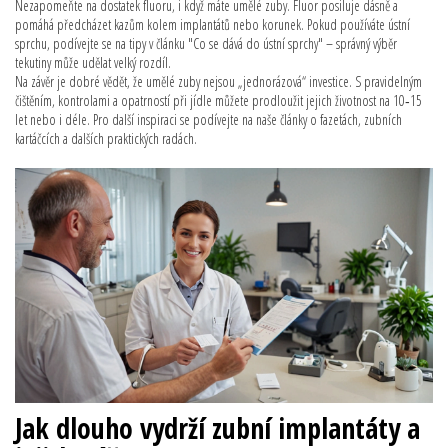
Nezapomeňte na dostatek fluoru, i když máte umělé zuby. Fluor posiluje dásně a
pomáhá předcházet kazům kolem implantátů nebo korunek. Pokud používáte ústní
sprchu, podívejte se na tipy v článku "Co se dává do ústní sprchy" – správný výběr
tekutiny může udělat velký rozdíl.
Na závěr je dobré vědět, že umělé zuby nejsou „jednorázová“ investice. S pravidelným
čištěním, kontrolami a opatrností při jídle můžete prodloužit jejich životnost na 10‑15
let nebo i déle. Pro další inspiraci se podívejte na naše články o fazetách, zubních
kartáčcích a dalších praktických radách.
Jak dlouho vydrží zubní implantáty a