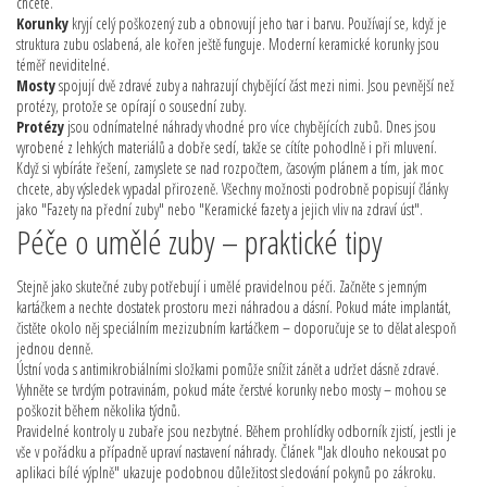
chcete.
Korunky
kryjí celý poškozený zub a obnovují jeho tvar i barvu. Používají se, když je
struktura zubu oslabená, ale kořen ještě funguje. Moderní keramické korunky jsou
téměř neviditelné.
Mosty
spojují dvě zdravé zuby a nahrazují chybějící část mezi nimi. Jsou pevnější než
protézy, protože se opírají o sousední zuby.
Protézy
jsou odnímatelné náhrady vhodné pro více chybějících zubů. Dnes jsou
vyrobené z lehkých materiálů a dobře sedí, takže se cítíte pohodlně i při mluvení.
Když si vybíráte řešení, zamyslete se nad rozpočtem, časovým plánem a tím, jak moc
chcete, aby výsledek vypadal přirozeně. Všechny možnosti podrobně popisují články
jako "Fazety na přední zuby" nebo "Keramické fazety a jejich vliv na zdraví úst".
Péče o umělé zuby – praktické tipy
Stejně jako skutečné zuby potřebují i umělé pravidelnou péči. Začněte s jemným
kartáčkem a nechte dostatek prostoru mezi náhradou a dásní. Pokud máte implantát,
čistěte okolo něj speciálním mezizubním kartáčkem – doporučuje se to dělat alespoň
jednou denně.
Ústní voda s antimikrobiálními složkami pomůže snížit zánět a udržet dásně zdravé.
Vyhněte se tvrdým potravinám, pokud máte čerstvé korunky nebo mosty – mohou se
poškozit během několika týdnů.
Pravidelné kontroly u zubaře jsou nezbytné. Během prohlídky odborník zjistí, jestli je
vše v pořádku a případně upraví nastavení náhrady. Článek "Jak dlouho nekousat po
aplikaci bílé výplně" ukazuje podobnou důležitost sledování pokynů po zákroku.