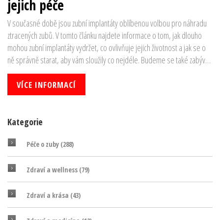
jejich péče
V současné době jsou zubní implantáty oblíbenou volbou pro náhradu
ztracených zubů. V tomto článku najdete informace o tom, jak dlouho
mohou zubní implantáty vydržet, co ovlivňuje jejich životnost a jak se o
ně správně starat, aby vám sloužily co nejdéle. Budeme se také zabývat
běžnými mýty a tipy na obnovu implantátů.
VÍCE INFORMACÍ
Kategorie
Péče o zuby
(288)
Zdraví a wellness
(79)
Zdraví a krása
(43)