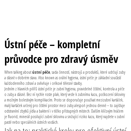
Ústní péče – kompletní
průvodce pro zdravý úsměv
When talking about
ústní péče
,
sada činností, nástrojů a produktů, které udržují zuby
a dásně v dobrém stavu
. Also known as
orální hygiena
, ústní péče je základní součástí
každodenního zdraví a ovlivňuje i celkové tělesné stavby.
Jedním z hlavních pilířů ústní péče je
zubní hygiena
,
pravidelné čištění, kontrola a péče
o zuby a dásně
. Bez ní rychle roste plak, který vede k
zubnímu kazu
,
poškození skloviny
a možným bolestivým komplikacím
. Proto se doporučuje používat
mezizubní kartáček
,
malý kartáček určený pro čištění prostor mezi zuby
alespoň jednou denně – to zajišťuje
odstranění zbytků jídla a bakterií i v těžko přístupných místech. Dalším klíčovým hráčem
je
fluorid
,
minerál posilující zubní sklovinu a snižující riziko kazu
, který najdete v zubní
pastě nebo speciálních ústních vodách.
Jak na to: praktické kroky pro efektivní ústní