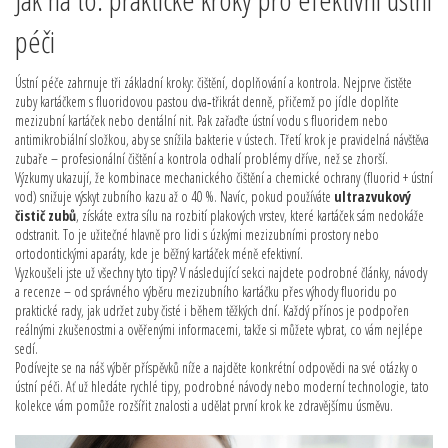
péči
Ústní péče zahrnuje tři základní kroky: čištění, doplňování a kontrola. Nejprve čistěte
zuby kartáčkem s fluoridovou pastou dva‑třikrát denně, přičemž po jídle doplňte
mezizubní kartáček nebo dentální nit. Pak zařaďte ústní vodu s fluoridem nebo
antimikrobiální složkou, aby se snížila bakterie v ústech. Třetí krok je pravidelná návštěva
zubaře – profesionální čištění a kontrola odhalí problémy dříve, než se zhorší.
Výzkumy ukazují, že kombinace mechanického čištění a chemické ochrany (fluorid + ústní
vod) snižuje výskyt zubního kazu až o 40 %. Navíc, pokud používáte
ultrazvukový
čistič zubů
, získáte extra sílu na rozbití plakových vrstev, které kartáček sám nedokáže
odstranit. To je užitečné hlavně pro lidi s úzkými mezizubními prostory nebo
ortodontickými aparáty, kde je běžný kartáček méně efektivní.
Vyzkoušeli jste už všechny tyto tipy? V následující sekci najdete podrobné články, návody
a recenze – od správného výběru mezizubního kartáčku přes výhody fluoridu po
praktické rady, jak udržet zuby čisté i během těžkých dní. Každý přínos je podpořen
reálnými zkušenostmi a ověřenými informacemi, takže si můžete vybrat, co vám nejlépe
sedí.
Podívejte se na náš výběr příspěvků níže a najděte konkrétní odpovědi na své otázky o
ústní péči. Ať už hledáte rychlé tipy, podrobné návody nebo moderní technologie, tato
kolekce vám pomůže rozšířit znalosti a udělat první krok ke zdravějšímu úsměvu.