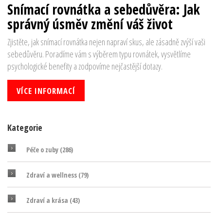
Snímací rovnátka a sebedůvěra: Jak
správný úsměv změní váš život
Zjistěte, jak snímací rovnátka nejen napraví skus, ale zásadně zvýší vaši
sebedůvěru. Poradíme vám s výběrem typu rovnátek, vysvětlíme
psychologické benefity a zodpovíme nejčastější dotazy.
VÍCE INFORMACÍ
Kategorie
Péče o zuby
(286)
Zdraví a wellness
(79)
Zdraví a krása
(43)