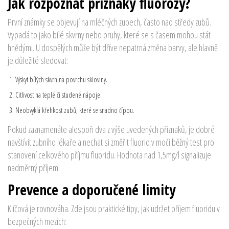
Jak rozpoznat příznaky fluorózy?
První známky se objevují na mléčných zubech, často nad středy zubů.
Vypadá to jako bílé skvrny nebo pruhy, které se s časem mohou stát
hnědými. U dospělých může být dříve nepatrná změna barvy, ale hlavně
je důležité sledovat:
Výskyt bílých skvrn na povrchu skloviny.
Citlivost na teplé či studené nápoje.
Neobvyklá křehkost zubů, které se snadno čípou.
Pokud zaznamenáte alespoň dva z výše uvedených příznaků, je dobré
navštívit zubního lékaře a nechat si změřit
fluorid v moči
běžný test pro
stanovení celkového příjmu fluoridu
. Hodnota nad 1,5mg/l signalizuje
nadměrný příjem.
Prevence a doporučené limity
Klíčová je rovnováha. Zde jsou praktické tipy, jak udržet příjem fluoridu v
bezpečných mezích: