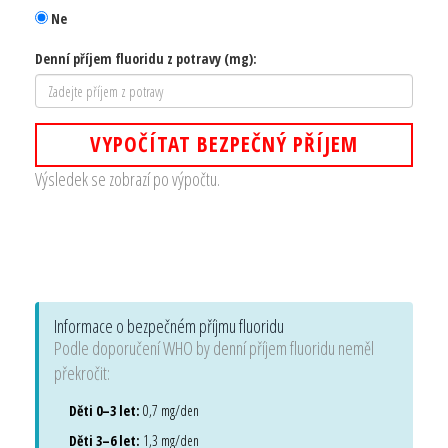
Ne
Denní příjem fluoridu z potravy (mg):
VYPOČÍTAT BEZPEČNÝ PŘÍJEM
Výsledek se zobrazí po výpočtu.
Informace o bezpečném příjmu fluoridu
Podle doporučení WHO by denní příjem fluoridu neměl
překročit:
Děti 0–3 let:
0,7 mg/den
Děti 3–6 let:
1,3 mg/den