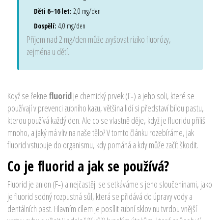
Děti 6–16 let:
2,0 mg/den
Dospělí:
4,0 mg/den
Příjem nad 2 mg/den může zvyšovat riziko fluorózy,
zejména u dětí.
Když se řekne
fluorid
je chemický prvek (F‑) a jeho soli, které se
používají v prevenci zubního kazu
, většina lidí si představí bílou pastu,
kterou používá každý den. Ale co se vlastně děje, když je fluoridu příliš
mnoho, a jaký má vliv na naše tělo? V tomto článku rozebíráme, jak
fluorid vstupuje do organismu, kdy pomáhá a kdy může začít škodit.
Co je fluorid a jak se používá?
Fluorid je anion (F‑) a nejčastěji se setkáváme s jeho sloučeninami, jako
je
fluorid sodný
rozpustná sůl, která se přidává do úpravy vody a
dentálních past
. Hlavním cílem je posílit
zubní sklovinu
tvrdou vnější