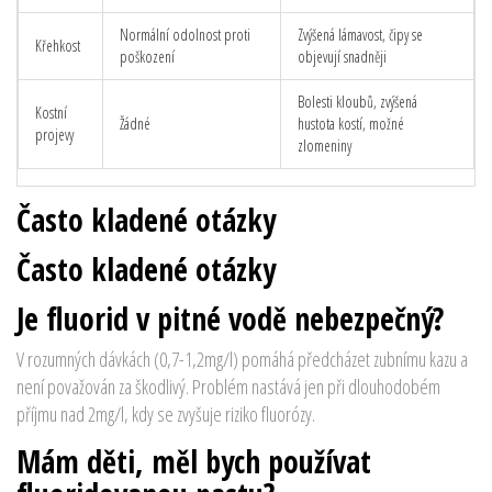
Normální odolnost proti
Zvýšená lámavost, čipy se
Křehkost
poškození
objevují snadněji
Bolesti kloubů, zvýšená
Kostní
Žádné
hustota kostí, možné
projevy
zlomeniny
Často kladené otázky
Často kladené otázky
Je fluorid v pitné vodě nebezpečný?
V rozumných dávkách (0,7-1,2mg/l) pomáhá předcházet zubnímu kazu a
není považován za škodlivý. Problém nastává jen při dlouhodobém
příjmu nad 2mg/l, kdy se zvyšuje riziko fluorózy.
Mám děti, měl bych používat