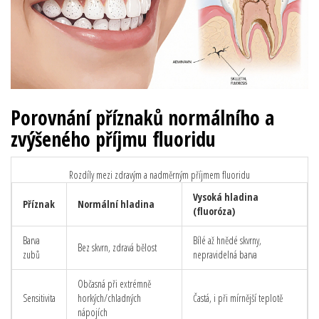
Porovnání příznaků normálního a
zvýšeného příjmu fluoridu
Rozdíly mezi zdravým a nadměrným příjmem fluoridu
Vysoká hladina
Příznak
Normální hladina
(fluoróza)
Barva
Bílé až hnědé skvrny,
Bez skvrn, zdravá bělost
zubů
nepravidelná barva
Občasná při extrémně
Sensitivita
horkých/chladných
Častá, i při mírnější teplotě
nápojích