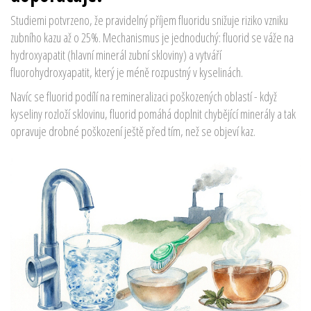
Studiemi potvrzeno, že pravidelný příjem fluoridu snižuje riziko vzniku
zubního kazu až o 25%. Mechanismus je jednoduchý: fluorid se váže na
hydroxyapatit (hlavní minerál zubní skloviny) a vytváří
fluorohydroxyapatit, který je méně rozpustný v kyselinách.
Navíc se fluorid podílí na remineralizaci poškozených oblastí - když
kyseliny rozloží sklovinu, fluorid pomáhá doplnit chybějící minerály a tak
opravuje drobné poškození ještě před tím, než se objeví kaz.