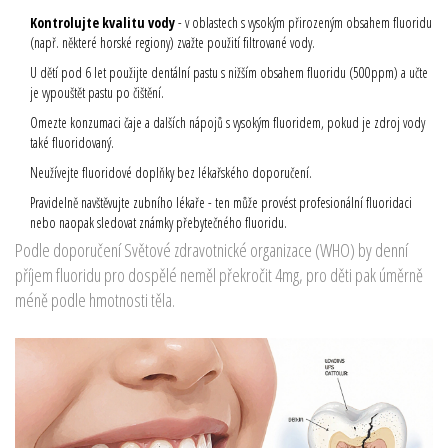
Kontrolujte kvalitu vody
- v oblastech s vysokým přirozeným obsahem fluoridu
(např. některé horské regiony) zvažte použití filtrované vody.
U dětí pod 6 let použijte
dentální pastu
s nižším obsahem fluoridu (500ppm)
a učte
je vypouštět pastu po čištění.
Omezte konzumaci čaje a dalších nápojů s vysokým fluoridem, pokud je zdroj vody
také fluoridovaný.
Neužívejte fluoridové doplňky bez lékařského doporučení.
Pravidelně navštěvujte zubního lékaře - ten může provést profesionální fluoridaci
nebo naopak sledovat známky přebytečného fluoridu.
Podle doporučení Světové zdravotnické organizace (WHO) by denní
příjem fluoridu pro dospělé neměl překročit 4mg, pro děti pak úměrně
méně podle hmotnosti těla.