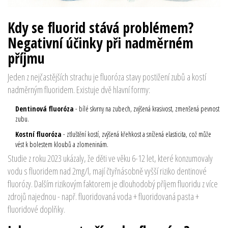
Kdy se fluorid stává problémem?
Negativní účinky při nadměrném
příjmu
Jeden z nejčastějších strachu je
fluoróza
stavy postižení zubů a kostí
nadměrným fluoridem
. Existuje dvě hlavní formy:
Dentinová fluoróza
- bílé skvrny na zubech, zvýšená krasivost, zmenšená pevnost
zubu.
Kostní fluoróza
- ztluštění kostí, zvýšená křehkost a snížená elasticita, což může
vést k bolestem kloubů a zlomeninám.
Studie z roku 2023 ukázaly, že děti ve věku 6-12 let, které konzumovaly
vodu s fluoridem nad 2mg/l, mají čtyřnásobně vyšší riziko dentinové
fluorózy. Dalším rizikovým faktorem je dlouhodobý příjem fluoridu z více
zdrojů najednou - např. fluoridovaná voda + fluoridovaná pasta +
fluoridové doplňky.