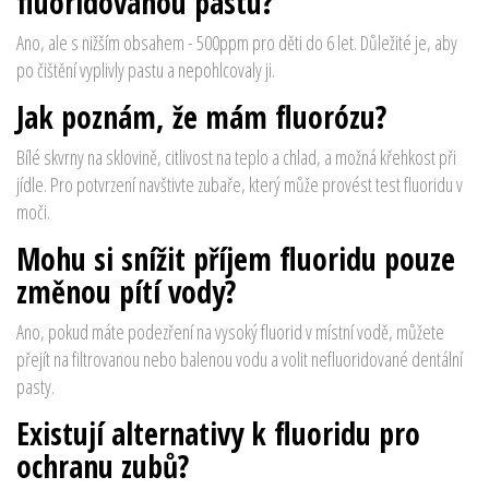
fluoridovanou pastu?
Ano, ale s nižším obsahem - 500ppm pro děti do 6 let. Důležité je, aby
po čištění vyplivly pastu a nepohlcovaly ji.
Jak poznám, že mám fluorózu?
Bílé skvrny na sklovině, citlivost na teplo a chlad, a možná křehkost při
jídle. Pro potvrzení navštivte zubaře, který může provést test fluoridu v
moči.
Mohu si snížit příjem fluoridu pouze
změnou pítí vody?
Ano, pokud máte podezření na vysoký fluorid v místní vodě, můžete
přejít na filtrovanou nebo balenou vodu a volit nefluoridované dentální
pasty.
Existují alternativy k fluoridu pro
ochranu zubů?