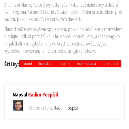
Ano, například xylitolové žvýkačky, vápník‑bohaté ústní vody a dobrá
ústní hygiena. Nicméně fluorid zůstává nejúčinnějším prostředkem proti
kazům, pokud se používá v správných dávkách.
Fluorid může být skvělým spojencem, pokud ho použijete s rozmyslem.
Sledujte, odkud pochází, kolik ho denně konzumujete, a včas reagujte
na jakékoli neobvyklé změny ve svých zubech. Zdravé zuby jsou
výsledkem rovnováhy, a ne jen jedné „magické“ složky.
Štítky:
fluorid
fluoridace
fluoróza
zubní sklovina
zdraví zubů
Napsal
Radim Pospíšil
Vše od autora:
Radim Pospíšil