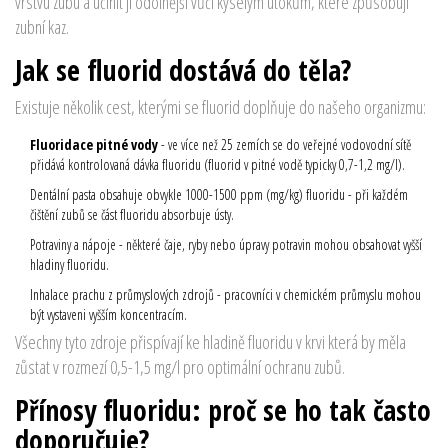
vrstvu zubu
a učinit ji odolnější vůči kyselým útokům, které způsobují
zubní kaz.
Jak se fluorid dostává do těla?
Existuje několik cest, kterými se fluorid doplňuje do našeho organizmu:
Fluoridace pitné vody
- ve více než 25 zemích se do veřejné vodovodní sítě
přidává kontrolovaná dávka fluoridu (
fluorid v pitné vodě
typicky 0,7-1,2 mg/l
).
Dentální pasta
obsahuje obvykle 1000-1500 ppm (mg/kg) fluoridu
- při každém
čištění zubů se část fluoridu absorbuje ústy.
Potraviny a nápoje - některé čaje, ryby nebo úpravy potravin mohou obsahovat vyšší
hladiny fluoridu.
Inhalace prachu z průmyslových zdrojů - pracovníci v chemickém průmyslu mohou
být vystaveni vyšším koncentracím.
Všechny tyto zdroje přispívají ke
hladině fluoridu v krvi
která by měla
zůstat v rozmezí 0,5-1,5 mg/l pro optimální ochranu zubů
.
Přínosy fluoridu: proč se ho tak často
doporučuje?