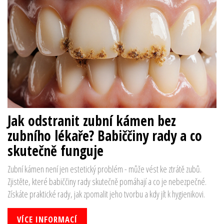
Jak odstranit zubní kámen bez
zubního lékaře? Babiččiny rady a co
skutečně funguje
Zubní kámen není jen estetický problém - může vést ke ztrátě zubů.
Zjistěte, které babiččiny rady skutečně pomáhají a co je nebezpečné.
Získáte praktické rady, jak zpomalit jeho tvorbu a kdy jít k hygienikovi.
VÍCE INFORMACÍ