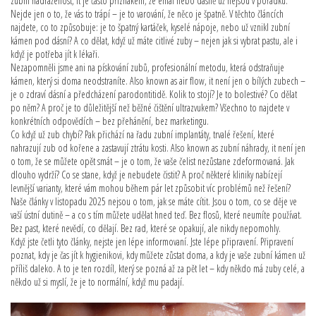
zubní nadraženost
, it
je často příznakem, že emal nebo dásně už nejsou v pořádku
.
Nejde jen o to, že vás to trápí – je to varování, že něco je špatně. V těchto článcích
najdete, co to způsobuje: je to špatný kartáček, kyselé nápoje, nebo už vznikl zubní
kámen pod dásní? A co dělat, když už máte citlivé zuby – nejen jak si vybrat pastu, ale i
když je potřeba jít k lékaři.
Nezapomněli jsme ani na
pískování zubů
,
profesionální metodu, která odstraňuje
kámen, který si doma neodstraníte
. Also known as
air flow
, it
není jen o bílých zubech –
je o zdraví dásní a předcházení parodontitidě
.
Kolik to stojí? Je to bolestivé? Co dělat
po něm? A proč je to důležitější než běžné čištění ultrazvukem? Všechno to najdete v
konkrétních odpovědích – bez přehánění, bez marketingu.
Co když už zub chybí? Pak přichází na řadu
zubní implantáty
,
trvalé řešení, které
nahrazují zub od kořene a zastavují ztrátu kosti
. Also known as
zubní náhrady
, it
není jen
o tom, že se můžete opět smát – je o tom, že vaše čelist nezůstane zdeformovaná
.
Jak
dlouho vydrží? Co se stane, když je nebudete čistit? A proč některé kliniky nabízejí
levnější varianty, které vám mohou během pár let způsobit víc problémů než řešení?
Naše články v listopadu 2025 nejsou o tom, jak se máte cítit. Jsou o tom, co se děje ve
vaší ústní dutině – a co s tím můžete udělat hned teď. Bez flosů, které neumíte používat.
Bez past, které nevědí, co dělají. Bez rad, které se opakují, ale nikdy nepomohly.
Když jste četli tyto články, nejste jen lépe informovaní. Jste lépe připravení. Připravení
poznat, kdy je čas jít k hygienikovi, kdy můžete zůstat doma, a kdy je vaše zubní kámen už
příliš daleko. A to je ten rozdíl, který se pozná až za pět let – kdy někdo má zuby celé, a
někdo už si myslí, že je to normální, když mu padají.