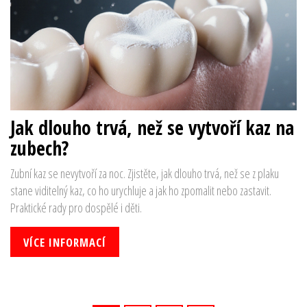
Jak dlouho trvá, než se vytvoří kaz na
zubech?
Zubní kaz se nevytvoří za noc. Zjistěte, jak dlouho trvá, než se z plaku
stane viditelný kaz, co ho urychluje a jak ho zpomalit nebo zastavit.
Praktické rady pro dospělé i děti.
VÍCE INFORMACÍ