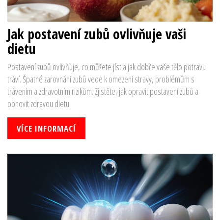
Jak postavení zubů ovlivňuje vaši
dietu
Postavení zubů ovlivňuje, co můžete jíst a jak dobře vaše tělo potravu
tráví. Špatné zarovnání zubů vede k omezení stravy, problémům s
trávením a zdravotním rizikům. Zjistěte, jak opravit postavení zubů a
obnovit zdravou dietu.
VÍCE INFORMACÍ