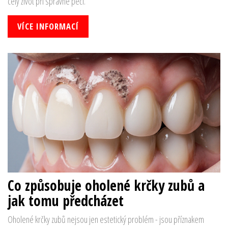
celý život při správné péči.
VÍCE INFORMACÍ
Co způsobuje oholené krčky zubů a
jak tomu předcházet
Oholené krčky zubů nejsou jen estetický problém - jsou příznakem