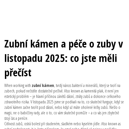
Zubní kámen a péče o zuby v
listopadu 2025: co jste měli
přečíst
When working with
zubní kámen
,
tvrdý nános bakterií a minerálů, který se tvoří na
zubech, pokud nečistíte dostatečně pečlivě
. Also known as
kamenitá plak
, it
není jen
estetický problém – je hlavní příčinou zánětů dásní, ztráty zubů a dokonce celkového
zdravotního rizika
.
V listopadu 2025 jsme se podívali na to, co skutečně funguje, když se
zubní kámen začne tvořit pod dásní, nebo když už máte oholené krčky zubů. Nešlo o
magii, ne o babiččiny rady, ale o to, co vám skutečně pomůže – a co vás jen zbytečně
stojí čas a peníze.
Citlivost zubů
,
ostrá bolest při studeném, sladkém nebo kyselém jídle
. Also known as