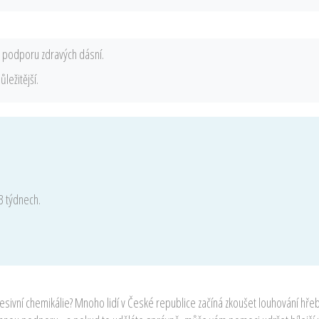
o podporu zdravých dásní.
ležitější.
3 týdnech.
resivní chemikálie? Mnoho lidí v České republice začíná zkoušet louhování hřeb