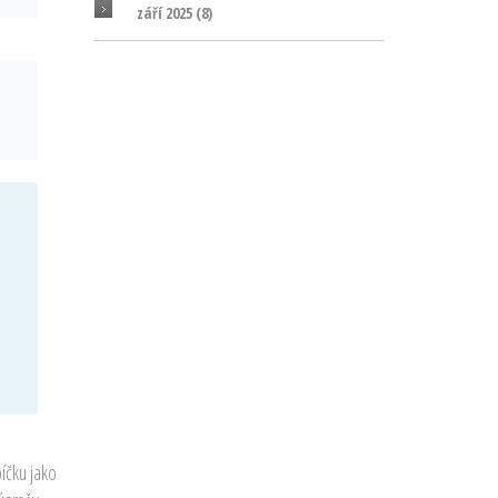
září 2025
(8)
íčku jako