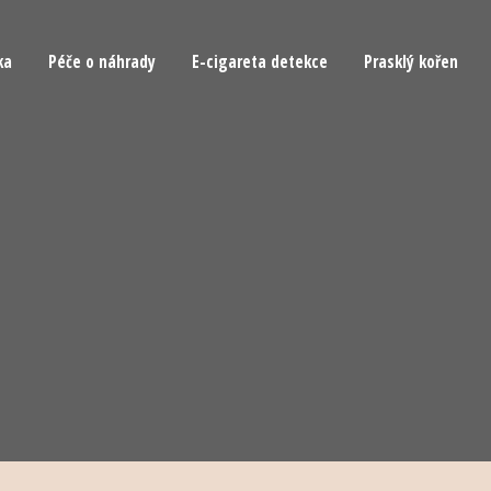
ka
Péče o náhrady
E-cigareta detekce
Prasklý kořen