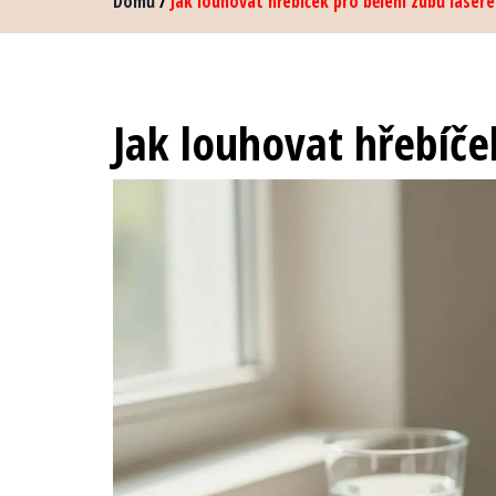
Domů
/
Jak louhovat hřebíček pro bělení zubů laser
Jak louhovat hřebíče