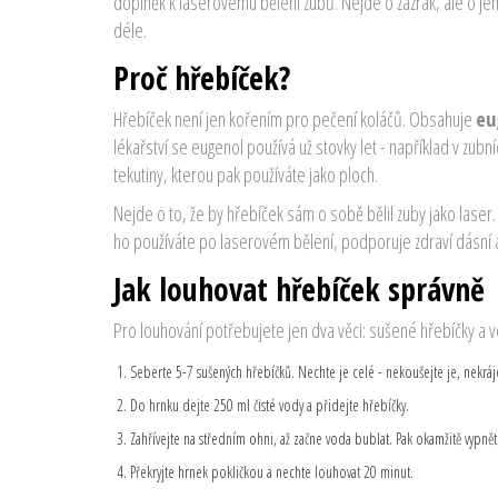
doplněk k laserovému bělení zubů. Nejde o zázrak, ale o j
déle.
Proč hřebíček?
Hřebíček není jen kořením pro pečení koláčů. Obsahuje
eu
lékařství se eugenol používá už stovky let - například v zub
tekutiny, kterou pak používáte jako ploch.
Nejde o to, že by hřebíček sám o sobě bělil zuby jako lase
ho používáte po laserovém bělení, podporuje zdraví dásní a s
Jak louhovat hřebíček správně
Pro louhování potřebujete jen dva věci: sušené hřebíčky a 
Seberte 5-7 sušených hřebíčků. Nechte je celé - nekoušejte je, nekráj
Do hrnku dejte 250 ml čisté vody a přidejte hřebíčky.
Zahřívejte na středním ohni, až začne voda bublat. Pak okamžitě vypnět
Překryjte hrnek pokličkou a nechte louhovat 20 minut.