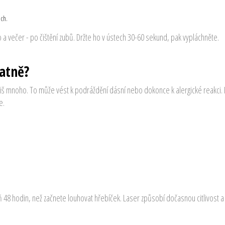
och.
 a večer - po čištění zubů. Držte ho v ústech 30-60 sekund, pak vypláchněte.
patně?
příliš mnoho. To může vést k podráždění dásní nebo dokonce k alergické reakci
e.
48 hodin, než začnete louhovat hřebíček. Laser způsobí dočasnou citlivost a p