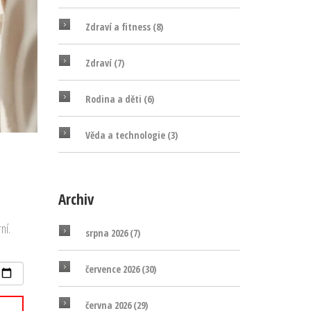
Zdraví a fitness
(8)
Zdraví
(7)
Rodina a děti
(6)
Věda a technologie
(3)
Archiv
ní.
srpna 2026
(7)
července 2026
(30)
června 2026
(29)