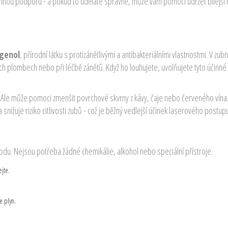
emnou podporu - a pokud to uděláte správně, může vám pomoci udržet bílejší
genol
, přírodní látku s protizánětlivými a antibakteriálními vlastnostmi. V zub
ních plombech nebo při léčbě zánětů. Když ho louhujete, uvolňujete tyto účinné 
r. Ale může pomoci zmenšit povrchové skvrny z kávy, čaje nebo červeného vína.
nižuje riziko citlivosti zubů - což je běžný vedlejší účinek laserového postup
vodu. Nejsou potřeba žádné chemikálie, alkohol nebo speciální přístroje.
ejte.
e plyn.