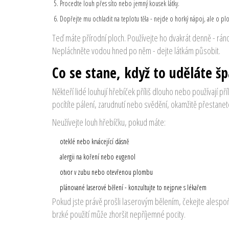
Procedte louh přes síto nebo jemný kousek látky.
Dopřejte mu ochladit na teplotu těla - nejde o horký nápoj, ale o pl
Teď máte přírodní ploch. Používejte ho dvakrát denně - ráno
Nepláchněte vodou hned po něm - dejte látkám působit.
Co se stane, když to uděláte š
Někteří lidé louhují hřebíček příliš dlouho nebo používají 
pocítíte pálení, zarudnutí nebo svědění, okamžitě přestanet
Neužívejte louh hřebíčku, pokud máte:
oteklé nebo krvácející dásně
alergii na koření nebo eugenol
otvor v zubu nebo otevřenou plombu
plánované laserové bělení - konzultujte to nejprve s lékařem
Pokud jste právě prošli laserovým bělením, čekejte alespoň 
brzké použití může zhoršit nepříjemné pocity.