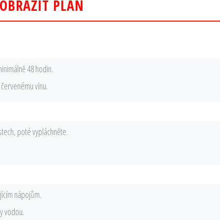
OBRAZIT PLÁN
minimálně 48 hodin.
 a červenému vínu.
stech, poté vypláchněte.
ujícím nápojům.
by vodou.