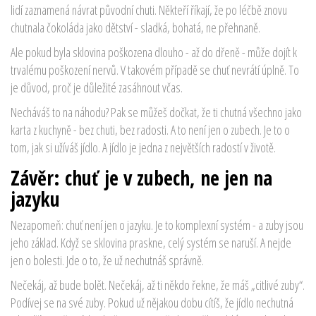
lidí zaznamená návrat původní chuti. Někteří říkají, že po léčbě znovu
chutnala čokoláda jako dětství - sladká, bohatá, ne přehnaně.
Ale pokud byla sklovina poškozena dlouho - až do dřeně - může dojít k
trvalému poškození nervů. V takovém případě se chuť nevrátí úplně. To
je důvod, proč je důležité zasáhnout včas.
Necháváš to na náhodu? Pak se můžeš dočkat, že ti chutná všechno jako
karta z kuchyně - bez chuti, bez radosti. A to není jen o zubech. Je to o
tom, jak si užíváš jídlo. A jídlo je jedna z největších radostí v životě.
Závěr: chuť je v zubech, ne jen na
jazyku
Nezapomeň: chuť není jen o jazyku. Je to komplexní systém - a zuby jsou
jeho základ. Když se sklovina praskne, celý systém se naruší. A nejde
jen o bolesti. Jde o to, že už nechutnáš správně.
Nečekáj, až bude bolět. Nečekáj, až ti někdo řekne, že máš „citlivé zuby“.
Podívej se na své zuby. Pokud už nějakou dobu cítíš, že jídlo nechutná