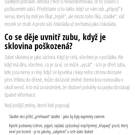
sladkých potravin. Většina z nich si neuvědomovala, že to souvisí s
poškozením zubů. Představte si to takto: když se vám zub „připojí“ k
nervu, který by měl jen říkat „teplé“, ale místo toho říká „sladké“, váš
mozek se ztratí. A proto vás čokoláda už nechutná jako čokoláda.
Co se děje uvnitř zubu, když je
sklovina poškozená?
Zubní sklovina je jako záclona. Když je celá, všechno je v pořádku. Ale
když má díru, všechno, co je za ní, se může „vysát“ - a to je dřeň zubu,
kde jsou nervy a cévy. Když se kyselina z kávy nebo citronu dostane
přes trhlinu do dřeně, může dočasně změnit chemickou rovnováhu v
okolí nervů. A to má za následek, že chuťové pohárky na jazyku dostávají
špatné informace.
Nejčastější změny, které lidé popisují:
Sladké věci příliš „přehnaně“ sladké - jako by byly naplněny cukrem
Kyselé potraviny (citron, jogurt, rajčata) způsobují nepříjemný „křupavý“ pocit, který
není jen bolest - je to jakoby „zakyslení“ v celé ústní dutině