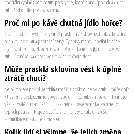
speciální výplně z kompozitní pryskyřice, které obnoví povrch a chrání
zub před dalším poškozováním.
Proč mi po kávě chutná jídlo hořce?
Káva je horká a kyselá. Když máš prasklinu ve sklovině, teplo a kyselina
pronikají do zubu a podráždí nervy. Ty nervy mohou posílat falešné
signály, které mozek přečte jako hořkost. To není v jídlu - je to v tvém
zubu. Po několika dnech bez kávy se to často zlepší.
Může prasklá sklovina vést k úplné
ztrátě chuti?
Ne přímo. Ale pokud se trhlina rozšíří a poškodí nervy v zubu, může dojít
k trvalému poškození nervových spojení mezi zuby a mozkem. To může
vést k trvalému narušení chuti, zejména u kyselých, sladkých nebo
teplých potravin. Nejde o ztrátu chuti na jazyku, ale o narušení
komunikace mezi zuby a mozkem.
Kolik lidí si všimne, že jejich změna