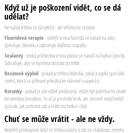
Když už je poškození vidět, co se dá
udělat?
Ne každá trhlina se dá vyléčit - ale většinu lze zastavit.
Fluoridová terapie
- silnější vrstva fluoridu se nanáší na zuby.
Zpevňuje sklovinu a zabraňuje dalšímu rozpadu.
Sealanty
- tenká průhledná vrstva plastu se nanáší na žvýkací plochy.
Zabraňuje, aby se kyselina dostala do trhlin.
Resinové výplně
- pokud je trhlina hluboká, zubař ji vyplní speciální
směsí, která se přilnavě přimáhá ke sklovině a uzavírá ji.
Korunky
- pokud je zub vážně poškozený, může být potřeba ho obalit
keramickou korunkou. To už je poslední krok, ale zároveň nejúčinnější
způsob, jak zachránit zub a vrátit mu funkci i chuť.
Chuť se může vrátit - ale ne vždy.
Největší překvapení: když se trhlina uzavře a zub se stabilizuje, mnoho