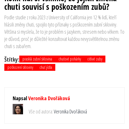
chuti souvisí s poškozením zubů?
Podle studie z roku 2023 z University of California jen 12 % lidí, kteří
hlásili změny chuti, spojilo tyto příznaky s poškozením zubní skloviny.
Většina si myslela, že to je problém s jazykem, stresem nebo věkem. To
je důvod, proč je důležité konzultovat každou nevysvětlitelnou změnu
chuti s zubařem.
Štítky:
prasklá zubní sklovina
chuťové pohárky
citlivé zuby
poškození skloviny
chuť jídla
Napsal
Veronika Dvořáková
Vše od autora:
Veronika Dvořáková