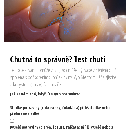
Chutná to správně? Test chuti
Tento test vám pomůže zjistit, zda může být vaše změněná chuť
spojena s poškozením zubní skloviny. Vyplňte formulář a zjistíte,
zda byste měli navštívit zubaře.
Jak se vám zdá, když jíte tyto potraviny?
Sladké potraviny (cukrovinky, čokoláda) příliš sladké nebo
přehnaně sladké
Kyselé potraviny (citrón, jogurt, rajčata) příliš kyselé nebo s