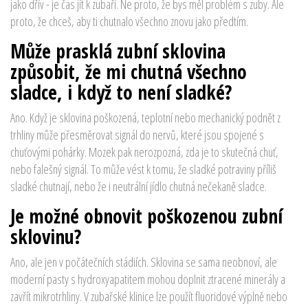
jako dřív - je čas jít k zubaři. Ne proto, že bys měl problém s zuby. Ale
proto, že chceš, aby ti chutnalo všechno znovu jako předtím.
Může prasklá zubní sklovina
způsobit, že mi chutná všechno
sladce, i když to není sladké?
Ano. Když je sklovina poškozená, teplotní nebo mechanický podnět z
trhliny může přesměrovat signál do nervů, které jsou spojené s
chuťovými pohárky. Mozek pak nerozpozná, zda je to skutečná chuť,
nebo falešný signál. To může vést k tomu, že sladké potraviny příliš
sladké chutnají, nebo že i neutrální jídlo chutná nečekaně sladce.
Je možné obnovit poškozenou zubní
sklovinu?
Ano, ale jen v počátečních stádiích. Sklovina se sama neobnoví, ale
moderní pasty s hydroxyapatitem mohou doplnit ztracené minerály a
zavřít mikrotrhliny. V zubařské klinice lze použít fluoridové výplně nebo