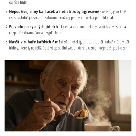
dalších trhlin.
Nepoužívej silný kartáček a nečisti zuby agresivně
- čištění „jako když
čistíš nádobí“ poškozuje sklovinu. Používej jemný kartáček a jen lehký tlak.
Pij vodu po kyselých jídelch
- kyselina z citronu nebo vína zůstává v ústech a
rozpadá sklovinu. Voda ji vypláchnou.
Navštiv zubaře každých 6 měsíců
- nečekáj, až bude bolět. Zubař může vidět
trhliny, které ty nevidíš. Používá speciální světlo, které ukazuje i nejmenší poškození.