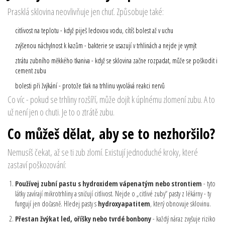
Prasklá sklovina neovlivňuje jen chuť. Způsobuje také:
citlivost na teplotu - když piješ ledovou vodu, cítíš bolest až v uchu
zvýšenou náchylnost k kazům - bakterie se usazují v trhlinách a nejde je vymýt
ztrátu zubního měkkého tkaniva - když se sklovina začne rozpadat, může se poškodit i
cement zubu
bolesti při žvýkání - protože tlak na trhlinu vyvolává reakci nervů
Co víc - pokud se trhliny rozšíří, může dojít k úplnému zlomení zubu. A to
už není jen o chuti. Je to o ztrátě zubu.
Co můžeš dělat, aby se to nezhoršilo?
Nemusíš čekat, až se ti zub zlomí. Existují jednoduché kroky, které
zastaví poškozování:
Používej zubní pastu s hydroxidem vápenatým nebo strontiem
- tyto
látky zavírají mikrotrhliny a snižují citlivost. Nejde o „citlivé zuby“ pasty z lékárny - ty
fungují jen dočasně. Hledej pasty s
hydroxyapatitem
, který obnovuje sklovinu.
Přestan žvýkat led, oříšky nebo tvrdé bonbony
- každý náraz zvyšuje riziko