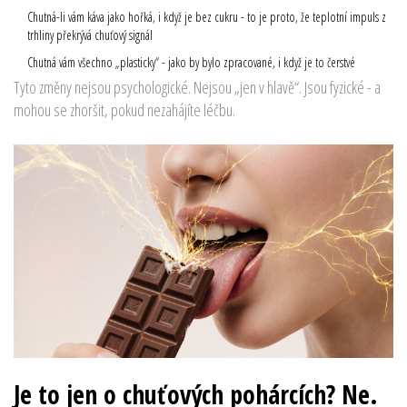
Chutná-li vám káva jako hořká, i když je bez cukru - to je proto, že teplotní impuls z
trhliny překrývá chuťový signál
Chutná vám všechno „plasticky“ - jako by bylo zpracované, i když je to čerstvé
Tyto změny nejsou psychologické. Nejsou „jen v hlavě“. Jsou fyzické - a
mohou se zhoršit, pokud nezahájíte léčbu.
Je to jen o chuťových pohárcích? Ne.