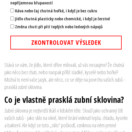
nepříjemnou křupavostí
Káva nebo čaj chutná hořké, i když je bez cukru
Jídlo chutná plasticky nebo chemické, i když je čerstvé
Změna chuti při pítí teplých nebo ledových nápojů
ZKONTROLOVAT VÝSLEDEK
Stává se vám, že jídlo, které dříve milovali, už vás nezaujme? Že chutná
jako něco bez chuti, nebo naopak příliš sladké, kyselé nebo hořké?
Možná to není vaše jazyk, ale něco, co se děje na povrchu vašich zubů -
prasklá zubní sklovina.
Co je vlastně prasklá zubní sklovina?
Zubní sklovina je nejtvrdší tkáň v lidském těle. Slouží jako ochranný štít
vašich zubů - jako sklo na okně, které brání vniknutí tepla, chladu, kyselin
a bakterií. Ale když se toto „sklo“ poškodí, vzniknou na něm jemné