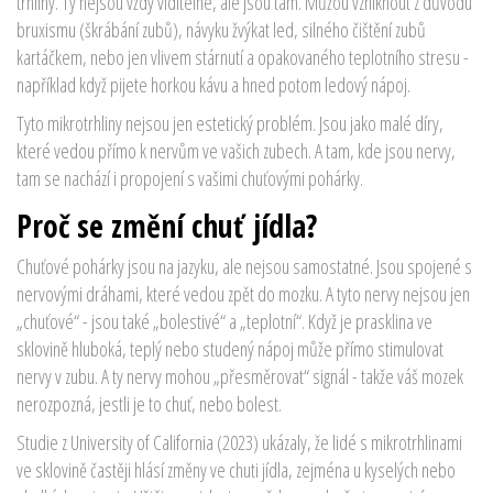
trhliny. Ty nejsou vždy viditelné, ale jsou tam. Můžou vzniknout z důvodu
bruxismu (škrábání zubů), návyku žvýkat led, silného čištění zubů
kartáčkem, nebo jen vlivem stárnutí a opakovaného teplotního stresu -
například když pijete horkou kávu a hned potom ledový nápoj.
Tyto mikrotrhliny nejsou jen estetický problém. Jsou jako malé díry,
které vedou přímo k nervům ve vašich zubech. A tam, kde jsou nervy,
tam se nachází i propojení s vašimi chuťovými pohárky.
Proč se změní chuť jídla?
Chuťové pohárky jsou na jazyku, ale nejsou samostatné. Jsou spojené s
nervovými dráhami, které vedou zpět do mozku. A tyto nervy nejsou jen
„chuťové“ - jsou také „bolestivé“ a „teplotní“. Když je prasklina ve
sklovině hluboká, teplý nebo studený nápoj může přímo stimulovat
nervy v zubu. A ty nervy mohou „přesměrovat“ signál - takže váš mozek
nerozpozná, jestli je to chuť, nebo bolest.
Studie z University of California (2023) ukázaly, že lidé s mikrotrhlinami
ve sklovině častěji hlásí změny ve chuti jídla, zejména u kyselých nebo