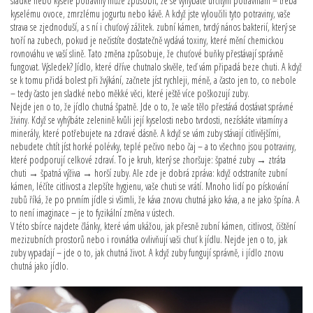
sladké nebo kyselé potraviny
může způsobit, že se vyhýbáte určitým potravinám – třeba
kyselému ovoce, zmrzlému jogurtu nebo kávě. A když jste vyloučili tyto potraviny, vaše
strava se zjednoduší, a s ní i chuťový zážitek.
zubní kámen
,
tvrdý nános bakterií, který se
tvoří na zubech, pokud je nečistíte dostatečně
vydává toxiny, které mění chemickou
rovnováhu ve vaší slině. Tato změna způsobuje, že chuťové buňky přestávají správně
fungovat. Výsledek? Jídlo, které dříve chutnalo skvěle, teď vám připadá beze chuti. A když
se k tomu přidá bolest při žvýkání, začnete jíst rychleji, méně, a často jen to, co nebole
– tedy často jen sladké nebo měkké věci, které ještě více poškozují zuby.
Nejde jen o to, že jídlo chutná špatně. Jde o to, že vaše tělo přestává dostávat správné
živiny. Když se vyhýbáte zelenině kvůli její kyselosti nebo tvrdosti, nezískáte vitamíny a
minerály, které potřebujete na zdravé dásně. A když se vám zuby stávají citlivějšími,
nebudete chtít jíst horké polévky, teplé pečivo nebo čaj – a to všechno jsou potraviny,
které podporují celkové zdraví. To je kruh, který se zhoršuje: špatné zuby → ztráta
chuti → špatná výživa → horší zuby. Ale zde je dobrá zpráva: když odstraníte zubní
kámen, léčíte citlivost a zlepšíte hygienu, vaše chuti se vrátí. Mnoho lidí po pískování
zubů říká, že po prvním jídle si všimli, že káva znovu chutná jako káva, a ne jako špína. A
to není imaginace – je to fyzikální změna v ústech.
V této sbírce najdete články, které vám ukážou, jak přesně zubní kámen, citlivost, čištění
mezizubních prostorů nebo i rovnátka ovlivňují vaši chuť k jídlu. Nejde jen o to, jak
zuby vypadají – jde o to, jak chutná život. A když zuby fungují správně, i jídlo znovu
chutná jako jídlo.