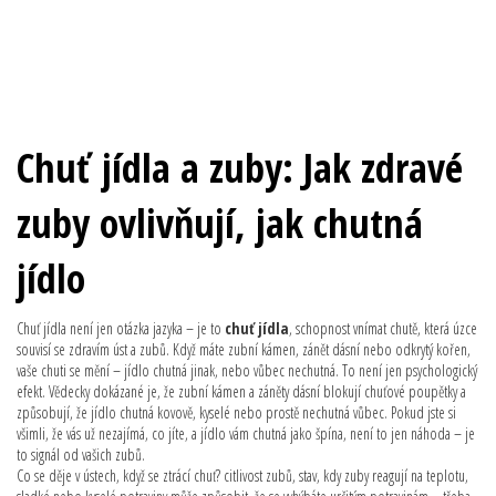
Chuť jídla a zuby: Jak zdravé
zuby ovlivňují, jak chutná
jídlo
Chuť jídla není jen otázka jazyka – je to
chuť jídla
,
schopnost vnímat chutě, která úzce
souvisí se zdravím úst a zubů
. Když máte zubní kámen, zánět dásní nebo odkrytý kořen,
vaše chuti se mění – jídlo chutná jinak, nebo vůbec nechutná. To není jen psychologický
efekt. Vědecky dokázané je, že zubní kámen a záněty dásní blokují chuťové poupětky a
způsobují, že jídlo chutná kovově, kyselé nebo prostě nechutná vůbec. Pokud jste si
všimli, že vás už nezajímá, co jíte, a jídlo vám chutná jako špína, není to jen náhoda – je
to signál od vašich zubů.
Co se děje v ústech, když se ztrácí chuť?
citlivost zubů
,
stav, kdy zuby reagují na teplotu,