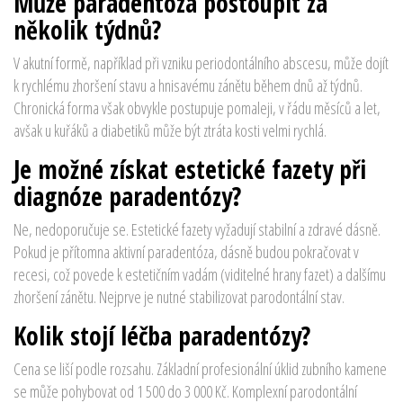
Může paradentóza postoupit za
několik týdnů?
V akutní formě, například při vzniku periodontálního abscesu, může dojít
k rychlému zhoršení stavu a hnisavému zánětu během dnů až týdnů.
Chronická forma však obvykle postupuje pomaleji, v řádu měsíců a let,
avšak u kuřáků a diabetiků může být ztráta kosti velmi rychlá.
Je možné získat estetické fazety při
diagnóze paradentózy?
Ne, nedoporučuje se. Estetické fazety vyžadují stabilní a zdravé dásně.
Pokud je přítomna aktivní paradentóza, dásně budou pokračovat v
recesi, což povede k estetičním vadám (viditelné hrany fazet) a dalšímu
zhoršení zánětu. Nejprve je nutné stabilizovat parodontální stav.
Kolik stojí léčba paradentózy?
Cena se liší podle rozsahu. Základní profesionální úklid zubního kamene
se může pohybovat od 1 500 do 3 000 Kč. Komplexní parodontální