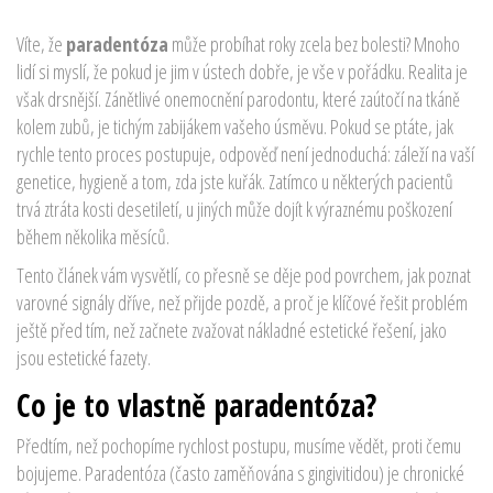
Víte, že
paradentóza
může probíhat roky zcela bez bolesti? Mnoho
lidí si myslí, že pokud je jim v ústech dobře, je vše v pořádku. Realita je
však drsnější. Zánětlivé onemocnění parodontu, které zaútočí na tkáně
kolem zubů, je tichým zabijákem vašeho úsměvu. Pokud se ptáte, jak
rychle tento proces postupuje, odpověď není jednoduchá: záleží na vaší
genetice, hygieně a tom, zda jste kuřák. Zatímco u některých pacientů
trvá ztráta kosti desetiletí, u jiných může dojít k výraznému poškození
během několika měsíců.
Tento článek vám vysvětlí, co přesně se děje pod povrchem, jak poznat
varovné signály dříve, než přijde pozdě, a proč je klíčové řešit problém
ještě před tím, než začnete zvažovat nákladné estetické řešení, jako
jsou
estetické fazety
.
Co je to vlastně paradentóza?
Předtím, než pochopíme rychlost postupu, musíme vědět, proti čemu
bojujeme. Paradentóza (často zaměňována s gingivitidou) je chronické