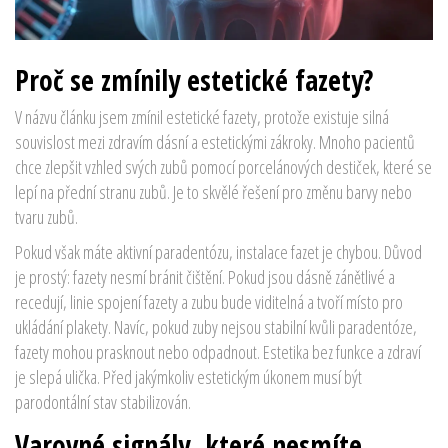
Proč se zmínily estetické fazety?
V názvu článku jsem zmínil
estetické fazety
, protože existuje silná
souvislost mezi zdravím dásní a estetickými zákroky. Mnoho pacientů
chce zlepšit vzhled svých zubů pomocí porcelánových destiček, které se
lepí na přední stranu zubů. Je to skvělé řešení pro změnu barvy nebo
tvaru zubů.
Pokud však máte aktivní paradentózu, instalace fazet je chybou. Důvod
je prostý: fazety nesmí bránit čištění. Pokud jsou dásně zánětlivé a
recedují, linie spojení fazety a zubu bude viditelná a tvoří místo pro
ukládání plakety. Navíc, pokud zuby nejsou stabilní kvůli paradentóze,
fazety mohou prasknout nebo odpadnout. Estetika bez funkce a zdraví
je slepá ulička. Před jakýmkoliv estetickým úkonem musí být
parodontální stav stabilizován.
Varovné signály, které nesmíte