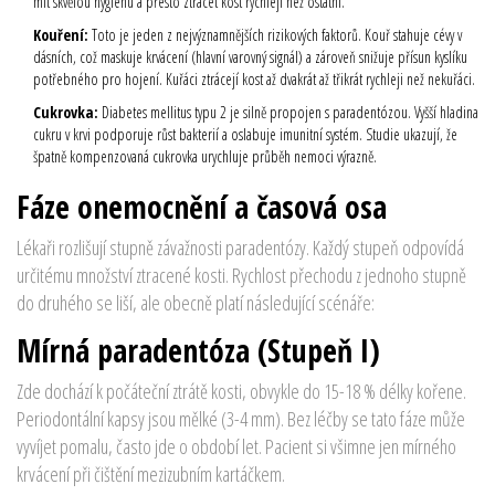
mít skvělou hygienu a přesto ztrácet kost rychleji než ostatní.
Kouření:
Toto je jeden z nejvýznamnějších rizikových faktorů. Kouř stahuje cévy v
dásních, což maskuje krvácení (hlavní varovný signál) a zároveň snižuje přísun kyslíku
potřebného pro hojení. Kuřáci ztrácejí kost až dvakrát až třikrát rychleji než nekuřáci.
Cukrovka:
Diabetes mellitus typu 2 je silně propojen s paradentózou. Vyšší hladina
cukru v krvi podporuje růst bakterií a oslabuje imunitní systém. Studie ukazují, že
špatně kompenzovaná cukrovka urychluje průběh nemoci výrazně.
Fáze onemocnění a časová osa
Lékaři rozlišují stupně závažnosti paradentózy. Každý stupeň odpovídá
určitému množství ztracené kosti. Rychlost přechodu z jednoho stupně
do druhého se liší, ale obecně platí následující scénáře:
Mírná paradentóza (Stupeň I)
Zde dochází k počáteční ztrátě kosti, obvykle do 15-18 % délky kořene.
Periodontální kapsy jsou mělké (3-4 mm). Bez léčby se tato fáze může
vyvíjet pomalu, často jde o období let. Pacient si všimne jen mírného
krvácení při čištění mezizubním kartáčkem.