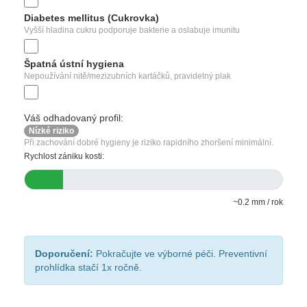
Diabetes mellitus (Cukrovka)
Vyšší hladina cukru podporuje bakterie a oslabuje imunitu
Špatná ústní hygiena
Nepoužívání nitě/mezizubních kartáčků, pravidelný plak
Váš odhadovaný profil:
Nízké riziko
Při zachování dobré hygieny je riziko rapidního zhoršení minimální.
Rychlost zániku kosti:
~0.2 mm / rok
Doporučení:
Pokračujte ve výborné péči. Preventivní
prohlídka stačí 1x ročně.