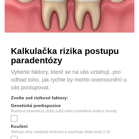
Kalkulačka rizika postupu
paradentózy
Vyberte faktory, které se na vás vztahují, pro
odhad toho, jak rychle by mohlo onemocnění u
vás postupovat.
Zvolte své rizikové faktory:
Genetická predispozice
Rodinná anamnéza ztráty zubů nebo nadměrná reakce imunity
Kouření
Stahuje cévy, maskuje krvácení a urychluje ztrátu kosti 2-3x