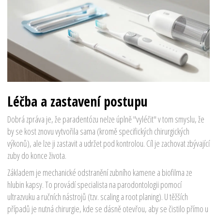
Léčba a zastavení postupu
Dobrá zpráva je, že paradentózu nelze úplně "vyléčit" v tom smyslu, že
by se kost znovu vytvořila sama (kromě specifických chirurgických
výkonů), ale lze ji zastavit a udržet pod kontrolou. Cíl je zachovat zbývající
zuby do konce života.
Základem je mechanické odstranění zubního kamene a biofilma ze
hlubin kapsy. To provádí specialista na parodontologii pomocí
ultrazvuku a ručních nástrojů (tzv. scaling a root planing). U těžších
případů je nutná chirurgie, kde se dásně otevřou, aby se čistilo přímo u