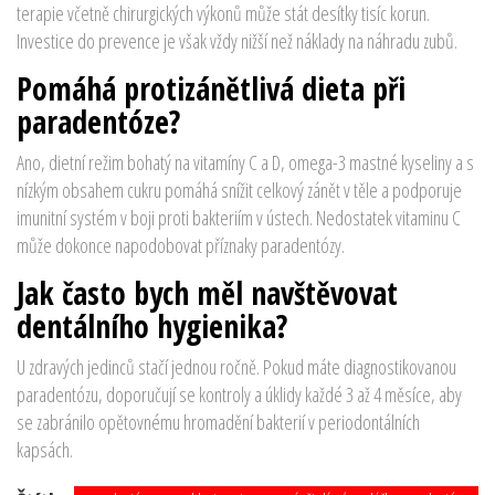
terapie včetně chirurgických výkonů může stát desítky tisíc korun.
Investice do prevence je však vždy nižší než náklady na náhradu zubů.
Pomáhá protizánětlivá dieta při
paradentóze?
Ano, dietní režim bohatý na vitamíny C a D, omega-3 mastné kyseliny a s
nízkým obsahem cukru pomáhá snížit celkový zánět v těle a podporuje
imunitní systém v boji proti bakteriím v ústech. Nedostatek vitaminu C
může dokonce napodobovat příznaky paradentózy.
Jak často bych měl navštěvovat
dentálního hygienika?
U zdravých jedinců stačí jednou ročně. Pokud máte diagnostikovanou
paradentózu, doporučují se kontroly a úklidy každé 3 až 4 měsíce, aby
se zabránilo opětovnému hromadění bakterií v periodontálních
kapsách.