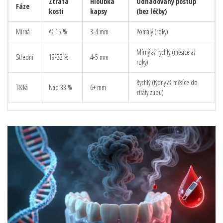
Ztráta
Hloubka
Odhadovaný postup
Fáze
kosti
kapsy
(bez léčby)
Mírná
Až 15 %
3-4 mm
Pomalý (roky)
Mírný až rychlý (měsíce až
Střední
19-33 %
4-5 mm
roky)
Rychlý (týdny až měsíce do
Těžká
Nad 33 %
6+ mm
ztráty zubu)