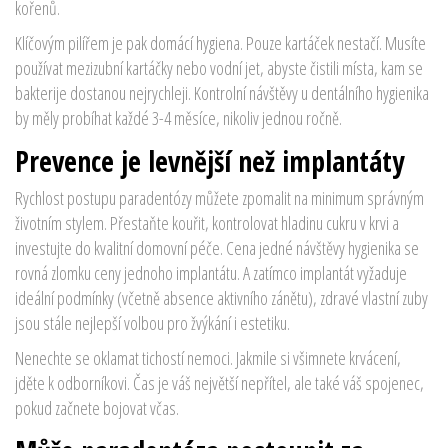
kořenů.
Klíčovým pilířem je pak domácí hygiena. Pouze kartáček nestačí. Musíte
používat mezizubní kartáčky nebo vodní jet, abyste čistili místa, kam se
bakterije dostanou nejrychleji. Kontrolní návštěvy u dentálního hygienika
by měly probíhat každé 3-4 měsíce, nikoliv jednou ročně.
Prevence je levnější než implantáty
Rychlost postupu paradentózy můžete zpomalit na minimum správným
životním stylem. Přestaňte kouřit, kontrolovat hladinu cukru v krvi a
investujte do kvalitní domovní péče. Cena jedné návštěvy hygienika se
rovná zlomku ceny jednoho implantátu. A zatímco implantát vyžaduje
ideální podmínky (včetně absence aktivního zánětu), zdravé vlastní zuby
jsou stále nejlepší volbou pro žvýkání i estetiku.
Nenechte se oklamat tichostí nemoci. Jakmile si všimnete krvácení,
jděte k odborníkovi. Čas je váš největší nepřítel, ale také váš spojenec,
pokud začnete bojovat včas.