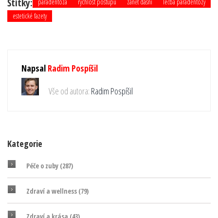
Štítky:
paradentóza
rychlost postupu
zánět dásní
léčba paradentózy
estetické fazety
Napsal
Radim Pospíšil
Vše od autora:
Radim Pospíšil
Kategorie
Péče o zuby
(287)
Zdraví a wellness
(79)
Zdraví a krása
(43)