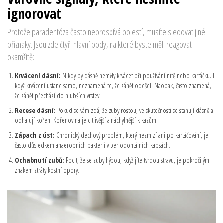
ignorovat
Protože paradentóza často neprospívá bolestí, musíte sledovat jiné
příznaky. Jsou zde čtyři hlavní body, na které byste měli reagovat
okamžitě:
Krvácení dásní:
Nikdy by dásně neměly krvácet při používání nitě nebo kartáčku. I
když krvácení ustane samo, neznamená to, že zánět odešel. Naopak, často znamená,
že zánět přechází do hlubších vrstev.
Recese dásní:
Pokud se vám zdá, že zuby rostou, ve skutečnosti se stahují dásně a
odhalují kořen. Kořenovina je citlivější a náchylnější k kazům.
Zápach z úst:
Chronický dechový problém, který nezmizí ani po kartáčování, je
často důsledkem anaerobních bakterií v periodontálních kapsách.
Ochabnutí zubů:
Pocit, že se zuby hýbou, když jíte tvrdou stravu, je pokročilým
znakem ztráty kostní opory.