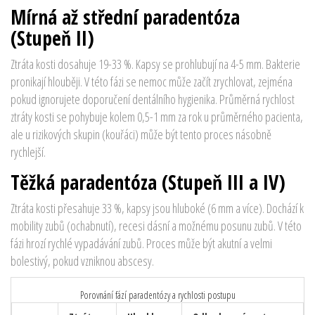
Mírná až střední paradentóza
(Stupeň II)
Ztráta kosti dosahuje 19-33 %. Kapsy se prohlubují na 4-5 mm. Bakterie
pronikají hlouběji. V této fázi se nemoc může začít zrychlovat, zejména
pokud ignorujete doporučení dentálního hygienika. Průměrná rychlost
ztráty kosti se pohybuje kolem 0,5-1 mm za rok u průměrného pacienta,
ale u rizikových skupin (kouřáci) může být tento proces násobně
rychlejší.
Těžká paradentóza (Stupeň III a IV)
Ztráta kosti přesahuje 33 %, kapsy jsou hluboké (6 mm a více). Dochází k
mobility zubů (ochabnutí), recesi dásní a možnému posunu zubů. V této
fázi hrozí rychlé vypadávání zubů. Proces může být akutní a velmi
bolestivý, pokud vzniknou abscesy.
Porovnání fází paradentózy a rychlosti postupu