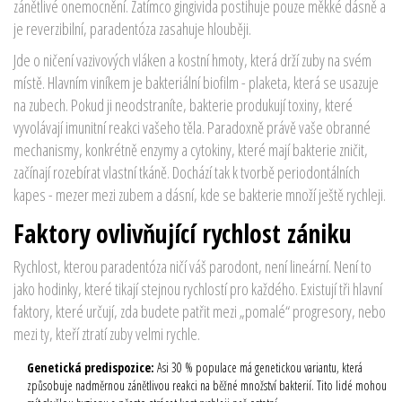
zánětlivé onemocnění. Zatímco gingivida postihuje pouze měkké dásně a
je reverzibilní, paradentóza zasahuje hlouběji.
Jde o ničení vazivových vláken a kostní hmoty, která drží zuby na svém
místě. Hlavním viníkem je bakteriální biofilm - plaketa, která se usazuje
na zubech. Pokud ji neodstraníte, bakterie produkují toxiny, které
vyvolávají imunitní reakci vašeho těla. Paradoxně právě vaše obranné
mechanismy, konkrétně enzymy a cytokiny, které mají bakterie zničit,
začínají rozebírat vlastní tkáně. Dochází tak k tvorbě periodontálních
kapes - mezer mezi zubem a dásní, kde se bakterie množí ještě rychleji.
Faktory ovlivňující rychlost zániku
Rychlost, kterou paradentóza ničí váš parodont, není lineární. Není to
jako hodinky, které tikají stejnou rychlostí pro každého. Existují tři hlavní
faktory, které určují, zda budete patřit mezi „pomalé“ progresory, nebo
mezi ty, kteří ztratí zuby velmi rychle.
Genetická predispozice:
Asi 30 % populace má genetickou variantu, která
způsobuje nadměrnou zánětlivou reakci na běžné množství bakterií. Tito lidé mohou