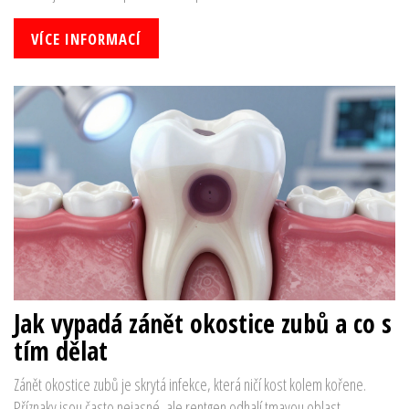
VÍCE INFORMACÍ
Jak vypadá zánět okostice zubů a co s
tím dělat
Zánět okostice zubů je skrytá infekce, která ničí kost kolem kořene.
Příznaky jsou často nejasné, ale rentgen odhalí tmavou oblast.