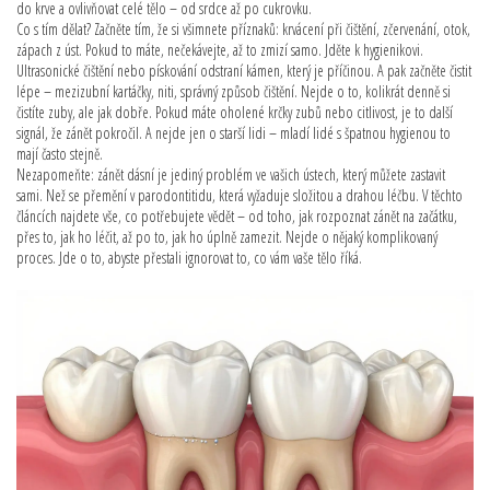
do krve a ovlivňovat celé tělo – od srdce až po cukrovku.
Co s tím dělat? Začněte tím, že si všimnete příznaků: krvácení při čištění, zčervenání, otok,
zápach z úst. Pokud to máte, nečekávejte, až to zmizí samo. Jděte k hygienikovi.
Ultrasonické čištění nebo pískování odstraní kámen, který je příčinou. A pak začněte čistit
lépe – mezizubní kartáčky, niti, správný způsob čištění. Nejde o to, kolikrát denně si
čistíte zuby, ale jak dobře. Pokud máte oholené krčky zubů nebo citlivost, je to další
signál, že zánět pokročil. A nejde jen o starší lidi – mladí lidé s špatnou hygienou to
mají často stejně.
Nezapomeňte: zánět dásní je jediný problém ve vašich ústech, který můžete zastavit
sami. Než se přemění v parodontitidu, která vyžaduje složitou a drahou léčbu. V těchto
článcích najdete vše, co potřebujete vědět – od toho, jak rozpoznat zánět na začátku,
přes to, jak ho léčit, až po to, jak ho úplně zamezit. Nejde o nějaký komplikovaný
proces. Jde o to, abyste přestali ignorovat to, co vám vaše tělo říká.