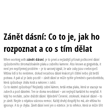
Zánět dásní: Co to je, jak ho
rozpoznat a co s tím dělat
When working with
zánět dásní
,
je to první a nejčastější příznak poškození dásní
způsobeného shromažďováním plaku a zubního kamene
. Also known as
gingivitida
, it
není jen nepříjemný problém – je to varovný signál, že vaše zuby jsou v nebezpečí
.
Většina lidí si ho nevšimne, dokud nezačnou dásně krvácet při čištění nebo jíst tvrdší
potravu. A pak už je často pozdě – zánět dásní se může rychle přeměnit v parodontitidu,
která způsobuje ztrátu kosti a nakonec i zubů.
Co to vlastně způsobuje? Nejčastěji
zubní kámen
,
tvrdá vrstva plaku, která se usazuje na
zubech a pod dásněmi
. Ten se doma neodstraní – ani nejlepší kartáček ho nevyčistí. A
když ho necháte, začne dráždit dásně. Výsledek? Červené, otoknuté, krvácivé dásně – to
je zánět. Nejde o nějakou vzácnou nemoc. Každý druhý dospělý ho má, ale většina ho
ignoruje. A to je chyba. Zánět dásní není jen o estetice. Je to infekce, která se může šířit