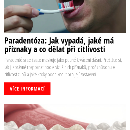
Paradentóza: Jak vypadá, jaké má
příznaky a co dělat při citlivosti
Paradentóza se často maskuje jako pouhé krvácení dásní. Přečtěte si,
jak ji správně rozpoznat podle vizuálních příznaků, proč způsobuje
citlivost zubů a jaké kroky podniknout pro její zastavení.
VÍCE INFORMACÍ