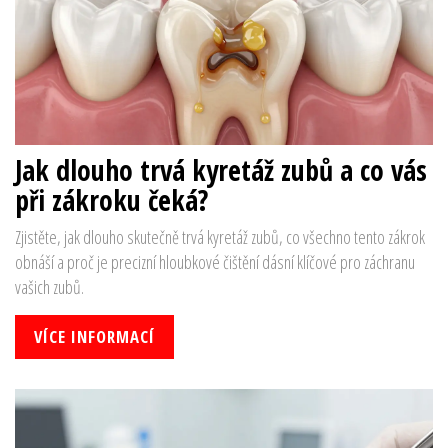
Jak dlouho trvá kyretáž zubů a co vás
při zákroku čeká?
Zjistěte, jak dlouho skutečně trvá kyretáž zubů, co všechno tento zákrok
obnáší a proč je precizní hloubkové čištění dásní klíčové pro záchranu
vašich zubů.
VÍCE INFORMACÍ