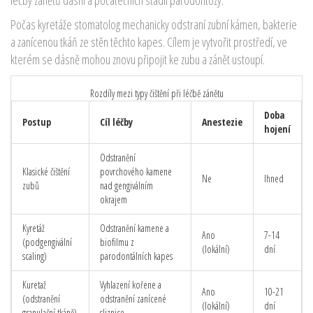
Počas kyretáže stomatolog mechanicky odstraní zubní kámen, bakterie
a zanícenou tkáň ze stěn těchto kapes. Cílem je vytvořit prostředí, ve
kterém se dásně mohou znovu připojit ke zubu a zánět ustoupí.
Rozdíly mezi typy čištění při léčbě zánětu
Doba
Postup
Cíl léčby
Anestezie
hojení
Odstranění
Klasické čištění
povrchového kamene
Ne
Ihned
zubů
nad gengiválním
okrajem
Kyretáž
Odstranění kamene a
Ano
7-14
(podgengivální
biofilmu z
(lokální)
dní
scaling)
parodontálních kapes
Kuretaž
Vyhlazení kořene a
Ano
10-21
(odstranění
odstranění zanícené
(lokální)
dní
granulační tkáně)
sliznice