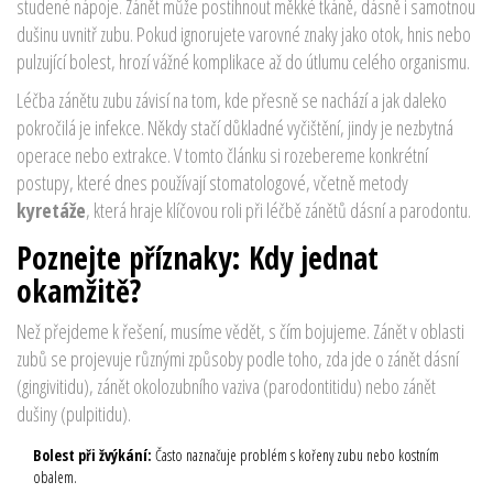
studené nápoje. Zánět může postihnout měkké tkáně, dásně i samotnou
dušinu uvnitř zubu. Pokud ignorujete varovné znaky jako otok, hnis nebo
pulzující bolest, hrozí vážné komplikace až do útlumu celého organismu.
Léčba zánětu zubu závisí na tom, kde přesně se nachází a jak daleko
pokročilá je infekce. Někdy stačí důkladné vyčištění, jindy je nezbytná
operace nebo extrakce. V tomto článku si rozebereme konkrétní
postupy, které dnes používají stomatologové, včetně metody
kyretáže
, která hraje klíčovou roli při léčbě zánětů dásní a parodontu.
Poznejte příznaky: Kdy jednat
okamžitě?
Než přejdeme k řešení, musíme vědět, s čím bojujeme. Zánět v oblasti
zubů se projevuje různými způsoby podle toho, zda jde o zánět dásní
(gingivitidu), zánět okolozubního vaziva (parodontitidu) nebo zánět
dušiny (pulpitidu).
Bolest při žvýkání:
Často naznačuje problém s kořeny zubu nebo kostním
obalem.