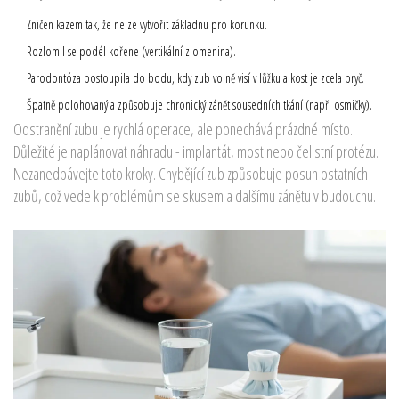
Zničen kazem tak, že nelze vytvořit základnu pro korunku.
Rozlomil se podél kořene (vertikální zlomenina).
Parodontóza postoupila do bodu, kdy zub volně visí v lůžku a kost je zcela pryč.
Špatně polohovaný a způsobuje chronický zánět sousedních tkání (např. osmičky).
Odstranění zubu je rychlá operace, ale ponechává prázdné místo.
Důležité je naplánovat náhradu - implantát, most nebo čelistní protézu.
Nezanedbávejte toto kroky. Chybějící zub způsobuje posun ostatních
zubů, což vede k problémům se skusem a dalšímu zánětu v budoucnu.