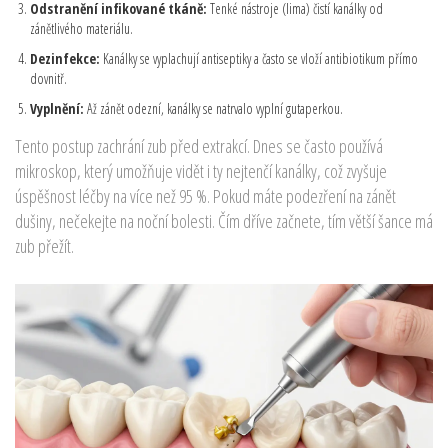
Odstranění infikované tkáně:
Tenké nástroje (lima) čistí kanálky od
zánětlivého materiálu.
Dezinfekce:
Kanálky se vyplachují antiseptiky a často se vloží antibiotikum přímo
dovnitř.
Vyplnění:
Až zánět odezní, kanálky se natrvalo vyplní gutaperkou.
Tento postup zachrání zub před extrakcí. Dnes se často používá
mikroskop, který umožňuje vidět i ty nejtenčí kanálky, což zvyšuje
úspěšnost léčby na více než 95 %. Pokud máte podezření na zánět
dušiny, nečekejte na noční bolesti. Čím dříve začnete, tím větší šance má
zub přežít.