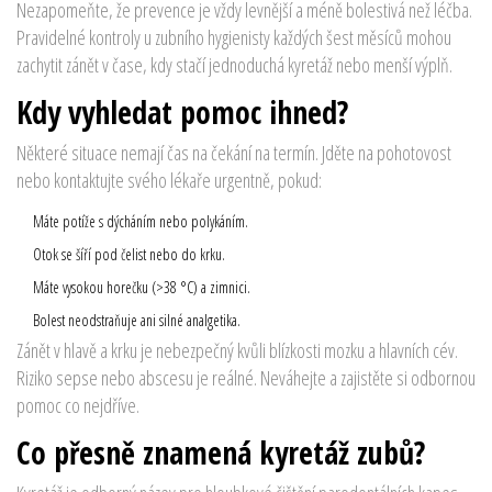
Nezapomeňte, že prevence je vždy levnější a méně bolestivá než léčba.
Pravidelné kontroly u zubního hygienisty každých šest měsíců mohou
zachytit zánět v čase, kdy stačí jednoduchá kyretáž nebo menší výplň.
Kdy vyhledat pomoc ihned?
Některé situace nemají čas na čekání na termín. Jděte na pohotovost
nebo kontaktujte svého lékaře urgentně, pokud:
Máte potíže s dýcháním nebo polykáním.
Otok se šíří pod čelist nebo do krku.
Máte vysokou horečku (>38 °C) a zimnici.
Bolest neodstraňuje ani silné analgetika.
Zánět v hlavě a krku je nebezpečný kvůli blízkosti mozku a hlavních cév.
Riziko sepse nebo abscesu je reálné. Neváhejte a zajistěte si odbornou
pomoc co nejdříve.
Co přesně znamená kyretáž zubů?