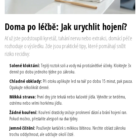
Doma po léčbě: Jak urychlit hojení?
Ať už jste podstoupili kyretáž, tahání nervu nebo extrakci, domácí péče
rozhoduje o výsledku. Zde jsou praktické tipy, které pomáhají snížit
riziko recidivy:
Solené kloktání:
Teplý roztok soli a vody má protizánětlivé účinky. Kloktejte 3x
denně po dobu jednoho týdne po zákroku.
Chladné obklady:
Při otoku aplikujte led na tvář po dobu 15 minut, pak pauza.
Opakujte několikrát denně.
Měkká strava:
První dny jzte tekutá nebo kašovité jídla. Vyhněte se tvrdému,
ostrému nebo velmi horkému jídlu.
Žádné kouření:
Kouření drasticky snižuje prokrvení dásní a brání hojení ran.
Pokud možno, přestaňte alespoň na dva týdny.
Jemné čištění:
Používejte kartáček s měkkou štětinou. Nechte oblast zákroku
trochu oddychnout, ale udržujte okolí čisté.