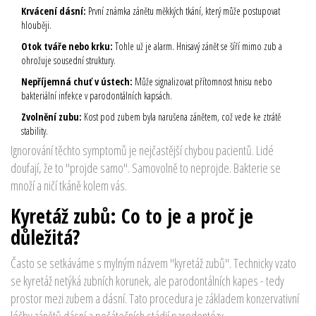
Krvácení dásní:
První známka zánětu měkkých tkání, který může postupovat
hlouběji.
Otok tváře nebo krku:
Tohle už je alarm. Hnisavý zánět se šíří mimo zub a
ohrožuje sousední struktury.
Nepříjemná chuť v ústech:
Může signalizovat přítomnost hnisu nebo
bakteriální infekce v parodontálních kapsách.
Zvolnění zubu:
Kost pod zubem byla narušena zánětem, což vede ke ztrátě
stability.
Ignorování těchto symptomů je nejčastější chybou pacientů. Lidé
doufají, že to "projde samo". Samovolně to neprojde. Bakterie se
množí a ničí tkáně kolem vás.
Kyretáž zubů: Co to je a proč je
důležitá?
Často se setkáváme s mylným názvem "kyretáž zubů". Technicky vzato
se kyretáž netýká zubních korunek, ale
parodontálních kapes
- tedy
prostor mezi zubem a dásní.
Tato procedura je základem konzervativní
léčby zánětů dásní a počátečních stádií parodontózy.