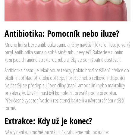
Antibiotika: Pomocník nebo iluze?
Mnoho lidí si bere antibiotika sami, aniž by navštívili lékaře. Toto je velký
omyl. Antibiotika sama o sobě zánět zubu nevyléčí. Bakterie v zubním
kazu jsou chráněné strukturou zubu a léky se sem špatně dostávají.
Antibiotika nasazuje lékař pouze tehdy, pokud hrozí rozšíření infekce do
okolí - například při otoku obličeje, horečce nebo celkové indispozici.
Nejčastěji se předepisují peniciliny (např. amoxicilin) nebo makrolidy
pro alergiky. Užívání musí být kompletní, přesně podle předpisu.
Předčasné vysazení vede k rezistenci bakterií a návratu zánětu v těžší
formě.
Extrakce: Kdy už je konec?
Někdy není zub možné zachránit. Extrahujeme zub, pokud je: