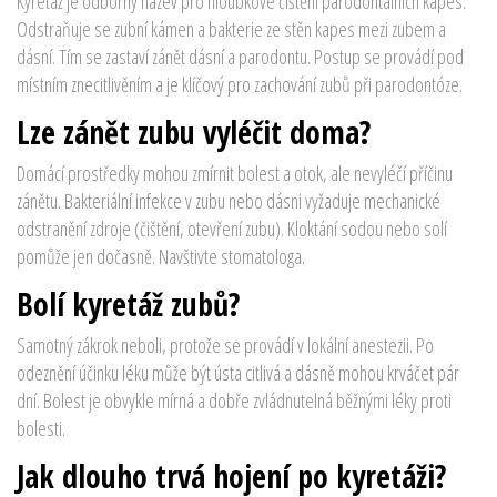
Kyretáž je odborný název pro hloubkové čištění parodontálních kapes.
Odstraňuje se zubní kámen a bakterie ze stěn kapes mezi zubem a
dásní. Tím se zastaví zánět dásní a parodontu. Postup se provádí pod
místním znecitlivěním a je klíčový pro zachování zubů při parodontóze.
Lze zánět zubu vyléčit doma?
Domácí prostředky mohou zmírnit bolest a otok, ale nevyléčí příčinu
zánětu. Bakteriální infekce v zubu nebo dásni vyžaduje mechanické
odstranění zdroje (čištění, otevření zubu). Kloktání sodou nebo solí
pomůže jen dočasně. Navštivte stomatologa.
Bolí kyretáž zubů?
Samotný zákrok neboli, protože se provádí v lokální anestezii. Po
odeznění účinku léku může být ústa citlivá a dásně mohou krváčet pár
dní. Bolest je obvykle mírná a dobře zvládnutelná běžnými léky proti
bolesti.
Jak dlouho trvá hojení po kyretáži?