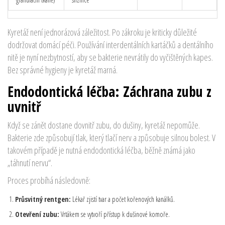
Kyretáž není jednorázová záležitost. Po zákroku je kriticky důležité
dodržovat domácí péči. Používání interdentálních kartáčků a dentálního
nitě je nyní nezbytností, aby se bakterie nevrátily do vyčištěných kapes.
Bez správné hygieny je kyretáž marná.
Endodontická léčba: Záchrana zubu z
uvnitř
Když se zánět dostane dovnitř zubu, do dušiny, kyretáž nepomůže.
Bakterie zde způsobují tlak, který tlačí nerv a způsobuje silnou bolest. V
takovém případě je nutná
endodontická léčba
, běžně známá jako
„táhnutí nervu“.
Proces probíhá následovně:
Průsvitný rentgen:
Lékař zjistí tvar a počet kořenových kanálků.
Otevření zubu:
Vrtákem se vytvoří přístup k dušinové komoře.