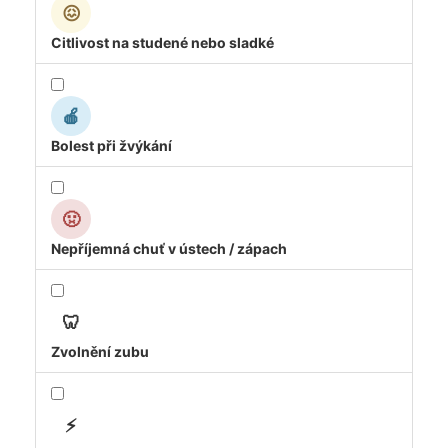
😖
Citlivost na studené nebo sladké
🍎
Bolest při žvýkání
🤢
Nepříjemná chuť v ústech / zápach
🦷
Zvolnění zubu
⚡