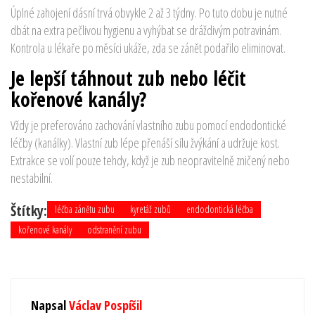
Úplné zahojení dásní trvá obvykle 2 až 3 týdny. Po tuto dobu je nutné
dbát na extra pečlivou hygienu a vyhýbat se dráždivým potravinám.
Kontrola u lékaře po měsíci ukáže, zda se zánět podařilo eliminovat.
Je lepší táhnout zub nebo léčit
kořenové kanály?
Vždy je preferováno zachování vlastního zubu pomocí endodontické
léčby (kanálky). Vlastní zub lépe přenáší sílu žvýkání a udržuje kost.
Extrakce se volí pouze tehdy, když je zub neopravitelně zničený nebo
nestabilní.
Štítky:
léčba zánětu zubu
kyretáž zubů
endodontická léčba
kořenové kanály
odstranění zubu
Napsal
Václav Pospíšil