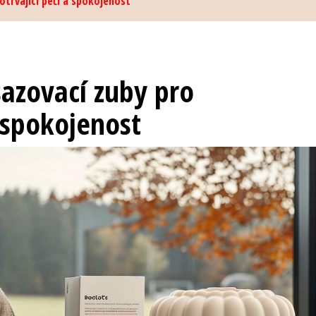
otrvající péči a spokojenost
sazovací zuby pro
a spokojenost