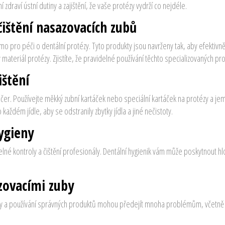
zdraví ústní dutiny a zajištění, že vaše protézy vydrží co nejdéle.
ištění nasazovacích zubů
přímo pro péči o dentální protézy. Tyto produkty jsou navrženy tak, aby efektivn
 materiál protézy. Zjistíte, že pravidelné používání těchto specializovaných pro
ištění
čer. Používejte měkký zubní kartáček nebo speciální kartáček na protézy a jemn
ždém jídle, aby se odstranily zbytky jídla a jiné nečistoty.
ygieny
elné kontroly a čištění profesionály. Dentální hygienik vám může poskytnout 
zovacími zuby
tody a používání správných produktů mohou předejít mnoha problémům, včetně