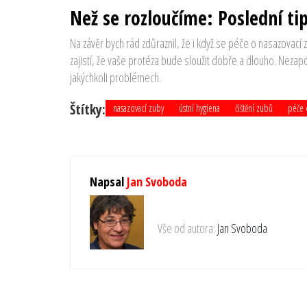
Než se rozloučíme: Poslední tip
Na závěr bych rád zdůraznil, že i když se péče o nasazovací 
zajistí, že vaše protéza bude sloužit dobře a dlouho. Nezapo
jakýchkoli problémech.
Štítky:
nasazovací zuby
ústní hygiena
čištění zubů
péče 
Napsal
Jan Svoboda
Vše od autora:
Jan Svoboda