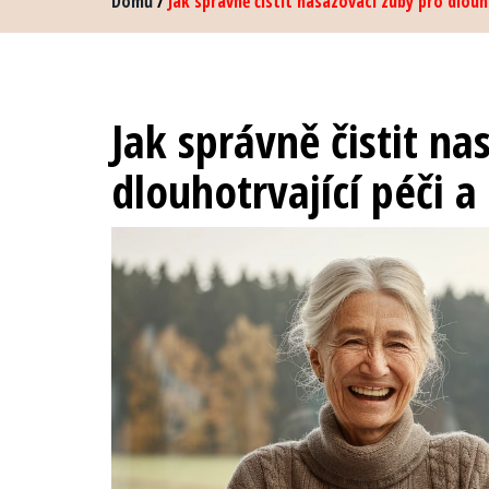
Domů
/
Jak správně čistit nasazovací zuby pro dlouh
Jak správně čistit na
dlouhotrvající péči 