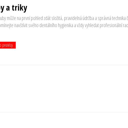
y a triky
zuby může na první pohled zdát složitá, pravidelná údržba a správná technika č
mínejte navštívit svého dentálního hygienika a vždy vyhledat profesionální rad
o protézy