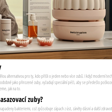
y
lou alternativou pro ty, kdo přišli o jeden nebo více zubů. I když moderní tec
mi podobně jako přirozené zuby, vyžadují speciální péči, aby se předešlo poškoz
eme, jak na to.
nasazovací zuby?
apadeny bakteriemi, což způsobuje zápach z úst, záněty dásní a další zdravot