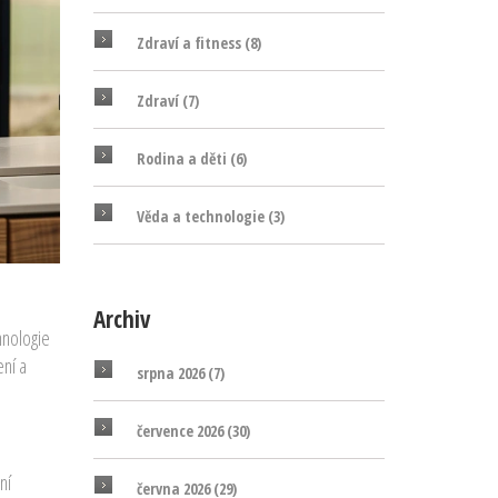
Zdraví a fitness
(8)
Zdraví
(7)
Rodina a děti
(6)
Věda a technologie
(3)
Archiv
hnologie
ení a
srpna 2026
(7)
července 2026
(30)
ní
června 2026
(29)