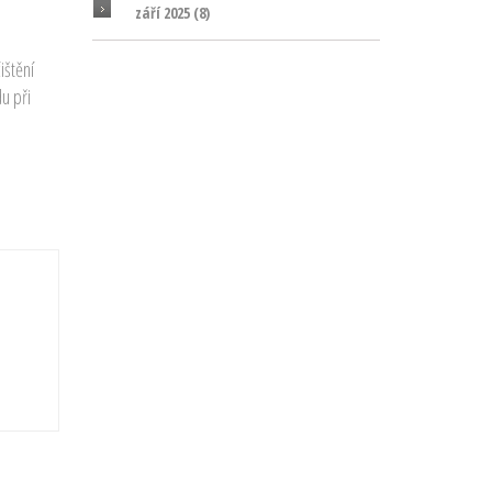
září 2025
(8)
ištění
u při