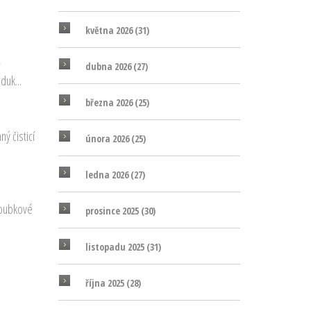
května 2026
(31)
ě
dubna 2026
(27)
duk...
března 2026
(25)
ý čisticí
února 2026
(25)
ledna 2026
(27)
hloubkové
prosince 2025
(30)
listopadu 2025
(31)
října 2025
(28)