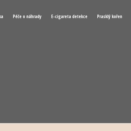
ka
Péče o náhrady
E-cigareta detekce
Prasklý kořen