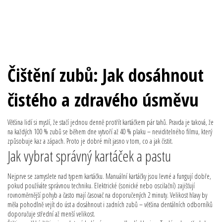
Čištění zubů: Jak dosáhnout
čistého a zdravého úsměvu
Většina lidí si myslí, že stačí jednou denně protřít kartáčkem pár tahů. Pravda je taková, že
na každých 100 % zubů se během dne vytvoří až 40 % plaku – neviditelného filmu, který
způsobuje kaz a zápach. Proto je dobré mít jasno v tom, co a jak čistit.
Jak vybrat správný kartáček a pastu
Nejprve se zamyslete nad typem kartáčku. Manuální kartáčky jsou levné a fungují dobře,
pokud používáte správnou techniku. Elektrické (sonické nebo oscilační) zajišťují
rovnoměrnější pohyb a často mají časovač na doporučených 2 minuty. Velikost hlavy by
měla pohodlně vejít do úst a dosáhnout i zadních zubů – většina dentálních odborníků
doporučuje střední až menší velikost.