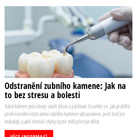
Odstranění zubního kamene: Jak na
to bez stresu a bolesti
Zubní kámen způsobuje zánět dásní a páchnutí. Dozvěte se, jak probíhá
profesionální odstranění zubního kamene ultrazvukem, proč bolí jen
málokdy a jaké domácí chyby byste měli přestat dělat.
VÍCE INFORMACÍ