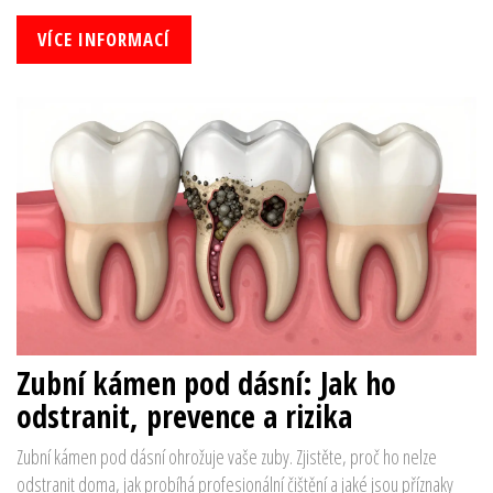
VÍCE INFORMACÍ
Zubní kámen pod dásní: Jak ho
odstranit, prevence a rizika
Zubní kámen pod dásní ohrožuje vaše zuby. Zjistěte, proč ho nelze
odstranit doma, jak probíhá profesionální čištění a jaké jsou příznaky