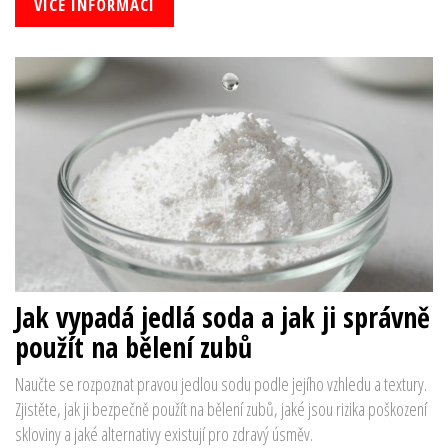
VÍCE INFORMACÍ
Jak vypadá jedlá soda a jak ji správně
použít na bělení zubů
Naučte se rozpoznat pravou jedlou sodu podle jejího vzhledu a textury.
Zjistěte, jak ji bezpečně použít na bělení zubů, jaké jsou rizika poškození
skloviny a jaké alternativy existují pro zdravý úsměv.