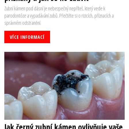
Zubní kámen pod dásní je nebezpečný nepřítel, který vede k
parodontóze a vypadávání zubů. Přečtěte si o rizicích, příznacích a
správném odstranění.
VÍCE INFORMACÍ
Jak černý zubní kámen ovlivňuje vaše