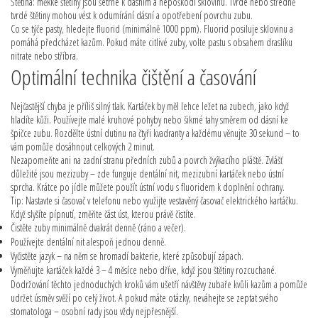
Štětina: měkké štětiny jsou šetrné k dásním a nepoškodí sklovinu. Tvrdé nebo středně
tvrdé štětiny mohou vést k odumírání dásní a opotřebení povrchu zubu.
Co se týče pasty, hledejte fluorid (minimálně 1000 ppm). Fluorid posiluje sklovinu a
pomáhá předcházet kazům. Pokud máte citlivé zuby, volte pastu s obsahem draslíku
nitrate nebo stříbra.
Optimální technika čištění a časování
Nejčastější chyba je příliš silný tlak. Kartáček by měl lehce ležet na zubech, jako když
hladíte kůži. Používejte malé kruhové pohyby nebo šikmé tahy směrem od dásní ke
špičce zubu. Rozdělte ústní dutinu na čtyři kvadranty a každému věnujte 30 sekund – to
vám pomůže dosáhnout celkových 2 minut.
Nezapomeňte ani na zadní stranu předních zubů a povrch žvýkacího pláště. Zvlášť
důležité jsou mezizuby – zde funguje dentální nit, mezizubní kartáček nebo ústní
sprcha. Krátce po jídle můžete použít ústní vodu s fluoridem k doplnění ochrany.
Tip: Nastavte si časovač v telefonu nebo využijte vestavěný časovač elektrického kartáčku.
Když slyšíte pípnutí, změňte část úst, kterou právě čistíte.
Čistěte zuby minimálně dvakrát denně (ráno a večer).
Používejte dentální nit alespoň jednou denně.
Vyčistěte jazyk – na něm se hromadí bakterie, které způsobují zápach.
Vyměňujte kartáček každé 3 – 4 měsíce nebo dříve, když jsou štětiny rozcuchané.
Dodržování těchto jednoduchých kroků vám ušetří návštěvy zubaře kvůli kazům a pomůže
udržet úsměv svěží po celý život. A pokud máte otázky, neváhejte se zeptat svého
stomatologa – osobní rady jsou vždy nejpřesnější.