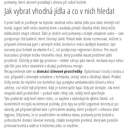
potraviny, které zároveň pomáhají s úlevou při zubní bolesti.
Jak vybrat vhodná jídla a co v nich hledat
V první řadě se podívejte na teplotu: studená nebo vlažná jídla jsou často mírnější než
horká. Jogurt, kefír nebo studený krém z avokáda přináší chladivý efekt, který může
krátkodobě otupit citlivost. Dále je dobré volit potraviny s nízkým obsahem cukru – cukr
podporuje růst bakterií, které zhoršují zánět. Pokud máte doma rozmixovač, můžete si
připravit zeleninová pyré z vařených mrkví, brokolice nebo sladkých brambor; tyto
suroviny jsou bohaté na vitamín A a C, což podporuje regeneraci sliznice. Pro snazší
konzumaci přidejte trošku olivového oleje, který pomáhá mazat postižené ústní
prostředí. Důležitý je také typ proteinu – měkké zdroje jako tvaroh, míchaná vejce nebo
rybí filé jsou lehce stravitelné a dodají potřebnou energii.
Nezapomínejte také na
domácí úlevové prostředky
. Oplachovací rosoly s vodou a
soli, případně s úlevovým extraktem z heřmánku, snižují otok a zklidňují dásně. Přidání
lžičky medu do teplého (ne horkého) čaje poskytne antibakteriální účinek a lehce
zahřeje, což může být příjemné, když je bolest spíše tupá. Vždy ale sledujte, zda med
nevyvolá další podráždění – pokud máte citlivý zub, raději med vynechejte.
Tyto praktické rady tvoří rámec toho, co najdete v následujícím výběru článků: od
konkrétních receptů na krémové polévky, přes tipy na rychlé jogurtové dezerty až po
návody, jak připravit výživná kaše s přírodními laxativy, které podpoří i celkovou ústní
hygienu. Díky tomu, že se soustředíme na měkkou stravu, potraviny proti bolesti a
jednoduché domácí úlevové metody, získáte kompletní přehled, který vám pomůže
překonat bolest a vrátit se k běžnému jídlu co nejdříve.