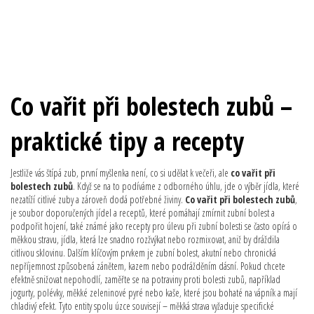
Co vařit při bolestech zubů –
praktické tipy a recepty
Jestliže vás štípá zub, první myšlenka není, co si udělat k večeři, ale
co vařit při
bolestech zubů
. Když se na to podíváme z odborného úhlu, jde o výběr jídla, které
nezatíží citlivé zuby a zároveň dodá potřebné živiny.
Co vařit při bolestech zubů
,
je soubor doporučených jídel a receptů, které pomáhají zmírnit zubní bolest a
podpořit hojení
, také známé jako
recepty pro úlevu při zubní bolesti
se často opírá o
měkkou stravu
,
jídla, která lze snadno rozžvýkat nebo rozmixovat, aniž by dráždila
citlivou sklovinu
. Dalším klíčovým prvkem je
zubní bolest
,
akutní nebo chronická
nepříjemnost způsobená zánětem, kazem nebo podrážděním dásní
. Pokud chcete
efektně snižovat nepohodlí, zaměřte se na
potraviny proti bolesti zubů
,
například
jogurty, polévky, měkké zeleninové pyré nebo kaše, které jsou bohaté na vápník a mají
chladivý efekt
. Tyto entity spolu úzce souvisejí – měkká strava vyžaduje specifické