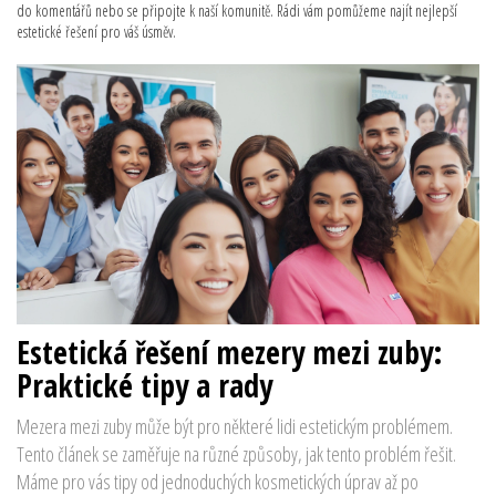
do komentářů nebo se připojte k naší komunitě. Rádi vám pomůžeme najít nejlepší
estetické řešení pro váš úsměv.
Estetická řešení mezery mezi zuby:
Praktické tipy a rady
Mezera mezi zuby může být pro některé lidi estetickým problémem.
Tento článek se zaměřuje na různé způsoby, jak tento problém řešit.
Máme pro vás tipy od jednoduchých kosmetických úprav až po