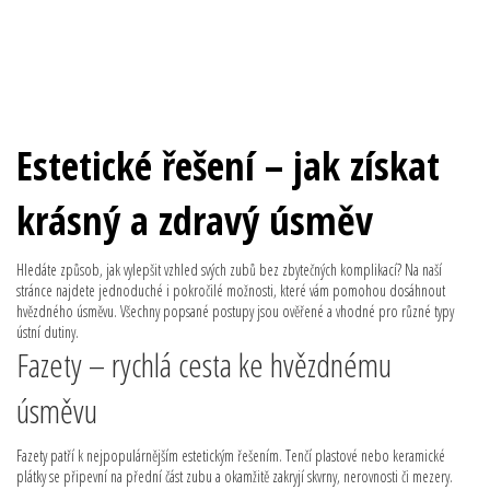
Estetické řešení – jak získat
krásný a zdravý úsměv
Hledáte způsob, jak vylepšit vzhled svých zubů bez zbytečných komplikací? Na naší
stránce najdete jednoduché i pokročilé možnosti, které vám pomohou dosáhnout
hvězdného úsměvu. Všechny popsané postupy jsou ověřené a vhodné pro různé typy
ústní dutiny.
Fazety – rychlá cesta ke hvězdnému
úsměvu
Fazety patří k nejpopulárnějším estetickým řešením. Tenčí plastové nebo keramické
plátky se připevní na přední část zubu a okamžitě zakryjí skvrny, nerovnosti či mezery.