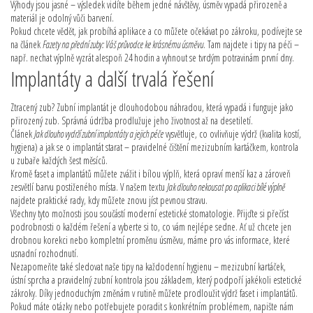
Výhody jsou jasné – výsledek vidíte během jedné návštěvy, úsměv vypadá přirozeně a
materiál je odolný vůči barvení.
Pokud chcete vědět, jak probíhá aplikace a co můžete očekávat po zákroku, podívejte se
na článek
Fazety na přední zuby: Váš průvodce ke krásnému úsměvu
. Tam najdete i tipy na péči –
např. nechat výplně vyzrát alespoň 24 hodin a vyhnout se tvrdým potravinám první dny.
Implantáty a další trvalá řešení
Ztracený zub? Zubní implantát je dlouhodobou náhradou, která vypadá i funguje jako
přirozený zub. Správná údržba prodlužuje jeho životnost až na desetiletí.
Článek
Jak dlouho vydrží zubní implantáty a jejich péče
vysvětluje, co ovlivňuje výdrž (kvalita kostí,
hygiena) a jak se o implantát starat – pravidelné čištění mezizubním kartáčkem, kontrola
u zubaře každých šest měsíců.
Kromě faset a implantátů můžete zvážit i bílou výplň, která opraví menší kaz a zároveň
zesvětlí barvu postiženého místa. V našem textu
Jak dlouho nekousat po aplikaci bílé výplně
najdete praktické rady, kdy můžete znovu jíst pevnou stravu.
Všechny tyto možnosti jsou součástí moderní estetické stomatologie. Přijďte si přečíst
podrobnosti o každém řešení a vyberte si to, co vám nejlépe sedne. Ať už chcete jen
drobnou korekci nebo kompletní proměnu úsměvu, máme pro vás informace, které
usnadní rozhodnutí.
Nezapomeňte také sledovat naše tipy na každodenní hygienu – mezizubní kartáček,
ústní sprcha a pravidelný zubní kontrola jsou základem, který podpoří jakékoli estetické
zákroky. Díky jednoduchým změnám v rutině můžete prodloužit výdrž faset i implantátů.
Pokud máte otázky nebo potřebujete poradit s konkrétním problémem, napište nám