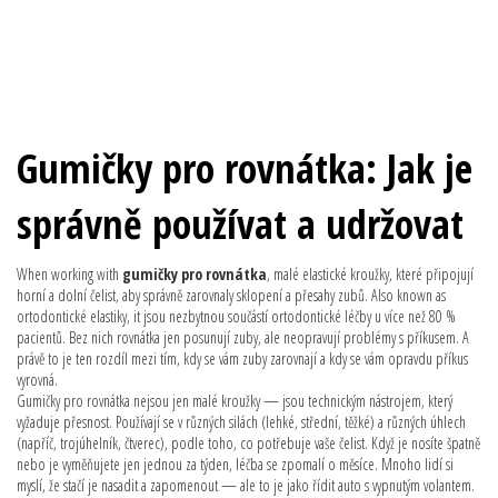
Gumičky pro rovnátka: Jak je
správně používat a udržovat
When working with
gumičky pro rovnátka
,
malé elastické kroužky, které připojují
horní a dolní čelist, aby správně zarovnaly sklopení a přesahy zubů
. Also known as
ortodontické elastiky
, it
jsou nezbytnou součástí ortodontické léčby u více než 80 %
pacientů
.
Bez nich rovnátka jen posunují zuby, ale neopravují problémy s příkusem. A
právě to je ten rozdíl mezi tím, kdy se vám zuby zarovnají a kdy se vám opravdu příkus
vyrovná.
Gumičky pro rovnátka nejsou jen malé kroužky — jsou technickým nástrojem, který
vyžaduje přesnost. Používají se v různých silách (lehké, střední, těžké) a různých úhlech
(napříč, trojúhelník, čtverec), podle toho, co potřebuje vaše čelist. Když je nosíte špatně
nebo je vyměňujete jen jednou za týden, léčba se zpomalí o měsíce. Mnoho lidí si
myslí, že stačí je nasadit a zapomenout — ale to je jako řídit auto s vypnutým volantem.