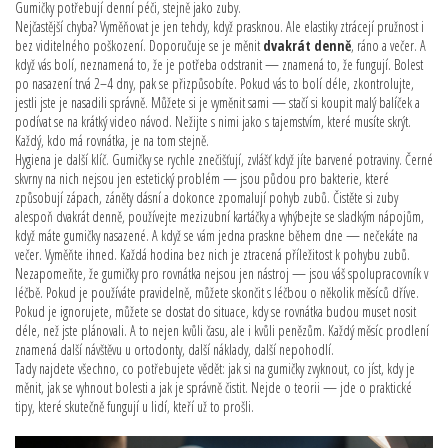
Gumičky potřebují denní péči, stejně jako zuby.
Nejčastější chyba? Vyměňovat je jen tehdy, když prasknou. Ale elastiky ztrácejí pružnost i
bez viditelného poškození. Doporučuje se je měnit
dvakrát denně
, ráno a večer. A
když vás bolí, neznamená to, že je potřeba odstranit — znamená to, že fungují. Bolest
po nasazení trvá 2–4 dny, pak se přizpůsobíte. Pokud vás to bolí déle, zkontrolujte,
jestli jste je nasadili správně. Můžete si je vyměnit sami — stačí si koupit malý balíček a
podívat se na krátký video návod. Nežijte s nimi jako s tajemstvím, které musíte skrýt.
Každý, kdo má rovnátka, je na tom stejně.
Hygiena je další klíč. Gumičky se rychle znečišťují, zvlášť když jíte barvené potraviny. Černé
skvrny na nich nejsou jen estetický problém — jsou půdou pro bakterie, které
způsobují zápach, záněty dásní a dokonce zpomalují pohyb zubů. Čistěte si zuby
alespoň dvakrát denně, používejte mezizubní kartáčky a vyhýbejte se sladkým nápojům,
když máte gumičky nasazené. A když se vám jedna praskne během dne — nečekáte na
večer. Vyměňte ihned. Každá hodina bez nich je ztracená příležitost k pohybu zubů.
Nezapomeňte, že gumičky pro rovnátka nejsou jen nástroj — jsou váš spolupracovník v
léčbě. Pokud je používáte pravidelně, můžete skončit s léčbou o několik měsíců dříve.
Pokud je ignorujete, můžete se dostat do situace, kdy se rovnátka budou muset nosit
déle, než jste plánovali. A to nejen kvůli času, ale i kvůli penězům. Každý měsíc prodlení
znamená další návštěvu u ortodonty, další náklady, další nepohodlí.
Tady najdete všechno, co potřebujete vědět: jak si na gumičky zvyknout, co jíst, kdy je
měnit, jak se vyhnout bolesti a jak je správně čistit. Nejde o teorii — jde o praktické
tipy, které skutečně fungují u lidí, kteří už to prošli.