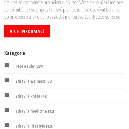
tím, než se rozhodnete pro bělení zubů. Podíváme se na různé metody
bělení zubů, jak se připravit na své první sezení, co očekávat během a
po proceduře a jak dlouho výsledky mohou vydržet. Ujistěte se, že se
pečlivě připravíte a správně pečujete o své zuby po zákroku, aby
výsledky byly co nejlepší a nejdelší.
VÍCE INFORMACÍ
Kategorie
Péče o zuby
(287)
Zdraví a wellness
(79)
Zdraví a krása
(43)
Zdraví a medicína
(12)
Zdraví a lifestyle
(12)