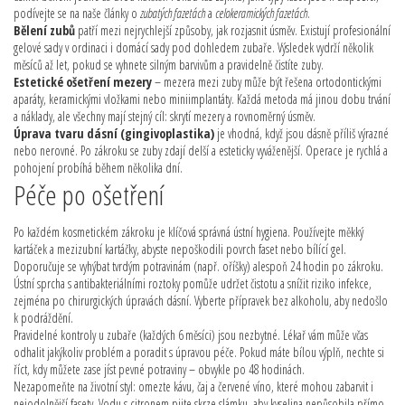
podívejte se na naše články o
zubatých fazetách
a
celokeramických fazetách
.
Bělení zubů
patří mezi nejrychlejší způsoby, jak rozjasnit úsměv. Existují profesionální
gelové sady v ordinaci i domácí sady pod dohledem zubaře. Výsledek vydrží několik
měsíců až let, pokud se vyhnete silným barvivům a pravidelně čistíte zuby.
Estetické ošetření mezery
– mezera mezi zuby může být řešena ortodontickými
aparáty, keramickými vložkami nebo miniimplantáty. Každá metoda má jinou dobu trvání
a náklady, ale všechny mají stejný cíl: skrytí mezery a rovnoměrný úsměv.
Úprava tvaru dásní (gingivoplastika)
je vhodná, když jsou dásně příliš výrazné
nebo nerovné. Po zákroku se zuby zdají delší a esteticky vyváženější. Operace je rychlá a
pohojení probíhá během několika dní.
Péče po ošetření
Po každém kosmetickém zákroku je klíčová správná ústní hygiena. Používejte měkký
kartáček a mezizubní kartáčky, abyste nepoškodili povrch faset nebo bílící gel.
Doporučuje se vyhýbat tvrdým potravinám (např. oříšky) alespoň 24 hodin po zákroku.
Ústní sprcha s antibakteriálními roztoky pomůže udržet čistotu a snížit riziko infekce,
zejména po chirurgických úpravách dásní. Vyberte přípravek bez alkoholu, aby nedošlo
k podráždění.
Pravidelné kontroly u zubaře (každých 6 měsíci) jsou nezbytné. Lékař vám může včas
odhalit jakýkoliv problém a poradit s úpravou péče. Pokud máte bílou výplň, nechte si
říct, kdy můžete zase jíst pevné potraviny – obvykle po 48 hodinách.
Nezapomeňte na životní styl: omezte kávu, čaj a červené víno, které mohou zabarvit i
nejodolnější fasety. Vodu s citronem pijte skrze slámku, aby kyselina nepůsobila přímo