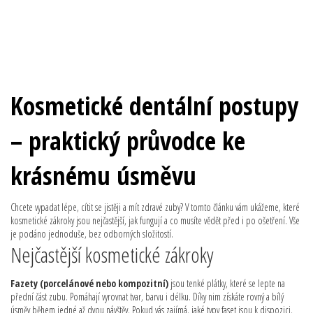
Kosmetické dentální postupy
– praktický průvodce ke
krásnému úsměvu
Chcete vypadat lépe, cítit se jistěji a mít zdravé zuby? V tomto článku vám ukážeme, které
kosmetické zákroky jsou nejčastější, jak fungují a co musíte vědět před i po ošetření. Vše
je podáno jednoduše, bez odborných složitostí.
Nejčastější kosmetické zákroky
Fazety (porcelánové nebo kompozitní)
jsou tenké plátky, které se lepte na
přední část zubu. Pomáhají vyrovnat tvar, barvu i délku. Díky nim získáte rovný a bílý
úsměv během jedné až dvou návštěv. Pokud vás zajímá, jaké typy faset jsou k dispozici,