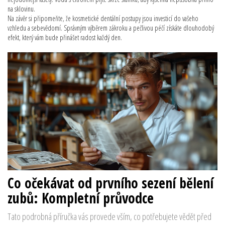
na sklovinu.
Na závěr si připomeňte, že kosmetické dentální postupy jsou investicí do vašeho
vzhledu a sebevědomí. Správným výběrem zákroku a pečlivou péčí získáte dlouhodobý
efekt, který vám bude přinášet radost každý den.
Co očekávat od prvního sezení bělení
zubů: Kompletní průvodce
Tato podrobná příručka vás provede vším, co potřebujete vědět před