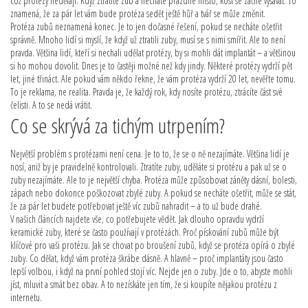
což protézy nedělají. Když ztratíte zub a necháte prázdné místo, kost se začne vysávat. To
znamená, že za pár let vám bude protéza sedět ještě hůř a tvář se může změnit.
Protéza zubů neznamená konec. Je to jen dočasné řešení, pokud se necháte ošetřit
správně. Mnoho lidí si myslí, že když už ztratili zuby, musí se s nimi smířit. Ale to není
pravda. Většina lidí, kteří si nechali udělat protézy, by si mohli dát implantát – a většinou
si ho mohou dovolit. Dnes je to častěji možné než kdy jindy. Některé protézy vydrží pět
let, jiné třináct. Ale pokud vám někdo řekne, že vám protéza vydrží 20 let, nevěřte tomu.
To je reklama, ne realita. Pravda je, že každý rok, kdy nosíte protézu, ztrácíte část své
čelisti. A to se nedá vrátit.
Co se skrývá za tichým utrpením?
Největší problém s protézami není cena. Je to to, že se o ně nezajímáte. Většina lidí je
nosí, aniž by je pravidelně kontrolovali. Ztratíte zuby, uděláte si protézu a pak už se o
zuby nezajímáte. Ale to je největší chyba. Protéza může způsobovat záněty dásní, bolesti,
zápach nebo dokonce poškozovat zbylé zuby. A pokud se necháte ošetřit, může se stát,
že za pár let budete potřebovat ještě víc zubů nahradit – a to už bude drahé.
V našich článcích najdete vše, co potřebujete vědět. Jak dlouho opravdu vydrží
keramické zuby, které se často používají v protézách. Proč pískování zubů může být
klíčové pro vaši protézu. Jak se chovat po broušení zubů, když se protéza opírá o zbylé
zuby. Co dělat, když vám protéza škrábe dásně. A hlavně – proč implantáty jsou často
lepší volbou, i když na první pohled stojí víc. Nejde jen o zuby. Jde o to, abyste mohli
jíst, mluvit a smát bez obav. A to nezískáte jen tím, že si koupíte nějakou protézu z
internetu.