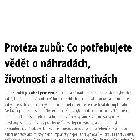
Protéza zubů: Co potřebujete
vědět o náhradách,
životnosti a alternativách
Protéza zubů je
zubní protéza
,
snímatelná náhrada jednoho nebo více chybějících
zubů, která se používá k obnově funkce a vzhledu chrupu
. Also known as
snímatelné
zuby
, it
je často volbou, když není možné nebo nechce se investovat do implantátů
.
Ne každá protéza je stejná. Některé se drží na zbylých zubech pomocí háčků, jiné na
lepidle, některé jsou celé z plastu, jiné mají kovový rám. Každá má své výhody a
nevýhody.
snímatelné zuby
jsou levnější a rychlejší na výrobu, ale mohou být
nekomfortní, způsobovat bolesti dásní nebo způsobovat opotřebení zbylých zubů.
zubní náhrady
jako můstky nebo implantáty nejen lepší vypadají – udržují i kost v čelisti,