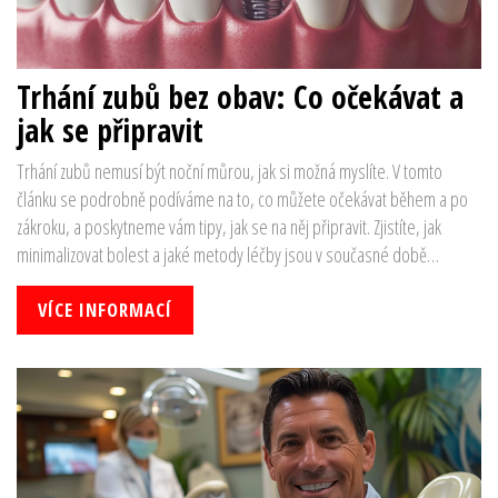
Trhání zubů bez obav: Co očekávat a
jak se připravit
Trhání zubů nemusí být noční můrou, jak si možná myslíte. V tomto
článku se podrobně podíváme na to, co můžete očekávat během a po
zákroku, a poskytneme vám tipy, jak se na něj připravit. Zjistíte, jak
minimalizovat bolest a jaké metody léčby jsou v současné době
nejpoužívanější. Od osobní zkušenosti až po odborné rady – vše
najdete v tomto rozsáhlém průvodci trháním zubů.
VÍCE INFORMACÍ