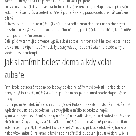
všimnout tmavých skvrn na povrchu zubu a citlivosti při jídle.
Gingivitida – zánět dásní – také často bolí. Dásně se červenají, otékají a krvácí při čištění.
Pokud je zápach z úst a bolest rozšířená po celé čelisti, pravděpodobně máš zanícené
dásně.
Citlivost na teplo i chlad může být způsobena odhalenou dentinou nebo drobnými
prasklinami. Když se zub dotkne studeného nápoje, pocítíš šokující píchání, které může
trvat i po odeznění podnětu.
Další příčiny zahrnují zlomenou výplň, zubní absces (nahromaděná hnisová kapsa) nebo
bruxismus – skřípání zubů v noci. Tyto stavy vyžadují odborný zásah, protože samy o
sobě bolest neustoupí.
Jak si zmírnit bolest doma a kdy volat
zubaře
První krok je studená voda nebo ledový obklad na tvář v místě bolesti – chlad zklidní
nervy. Když to nestačí, můžeš si vzít ibuprofen nebo paracetamol podle doporučené
dávky.
Doma pomůže i kloktání slanou vodou (čajová lžička soli ve sklenici vlažné vody). Šetrně
vypláchněte ústa, aby se odstranily zbytky jídla a snížilo se otokové napětí.
Vyhni se horkým i extrémně studeným nápojům a sladkostem, dokud bolest nepřestane.
Nečisti postižený zub agresivně kartáčkem – můžeš jenom dráždit už poškozenou tkáň.
Volat zubaři bys měl, když bolest trvá déle než 24 hodin, přibude otok tváře, horečka
nebo výtok hnisu. Silná krvavá dásně nebo nepřetržité pulzování jsou také signály, že je