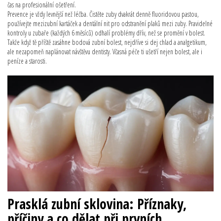
čas na profesionální ošetření.
Prevence je vždy levnější než léčba. Čistěte zuby dvakrát denně fluoridovou pastou,
používejte mezizubní kartáček a dentální nit pro odstranění plaků mezi zuby. Pravidelné
kontroly u zubaře (každých 6 měsíců) odhalí problémy dřív, než se promění v bolest.
Takže když tě příště zasáhne bodová zubní bolest, nejdříve si dej chlad a analgetikum,
ale nezapomeň naplánovat návštěvu dentisty. Včasná péče ti ušetří nejen bolest, ale i
peníze a starosti.
Prasklá zubní sklovina: Příznaky,
příčiny a co dělat při prvních