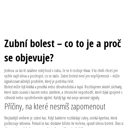
Zubní bolest – co to je a proč
se objevuje?
Jednou za čas tě zasáhne ostrý bod v zubu, že se ti rozbije hlava. V tu chvíli chceš jen
rychle najít úlevu a pochopit, co se stalo. Zubní bolest není jen nepříjemnost – může
signalizovat vážnější problém, který je potřeba řešit.
Bolest může být krátká a prudká nebo dlouhodobá a tupá. Rozlišujeme akutní záchvaty,
které často souvisí s kazem nebo zánětem, a chronické nepohodlí, které bývá spojené s
citlivostí nebo opotřebením výplně. Každý typ má svoje varovné signály.
Příčiny, na které nesmíš zapomenout
Nejčastější viníkem je zubní kaz. Když bakterie rozkládají cukry, vzniká kyselina, která
poškozuje sklovinu. Pokud se kaz dostane blízko ke kořenu, spustí silnou bolest. Zkus si