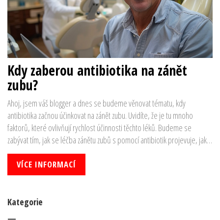
Kdy zaberou antibiotika na zánět
zubu?
Ahoj, jsem váš blogger a dnes se budeme věnovat tématu, kdy
antibiotika začnou účinkovat na zánět zubu. Uvidíte, že je tu mnoho
faktorů, které ovlivňují rychlost účinnosti těchto léků. Budeme se
zabývat tím, jak se léčba zánětu zubů s pomocí antibiotik projevuje, jak
to může ovlivnit vaši pohodu a co očekávat od léčby. Jste připraveni
rozluštit tento medicínský záhada? Tak pojďte na to!
VÍCE INFORMACÍ
Kategorie