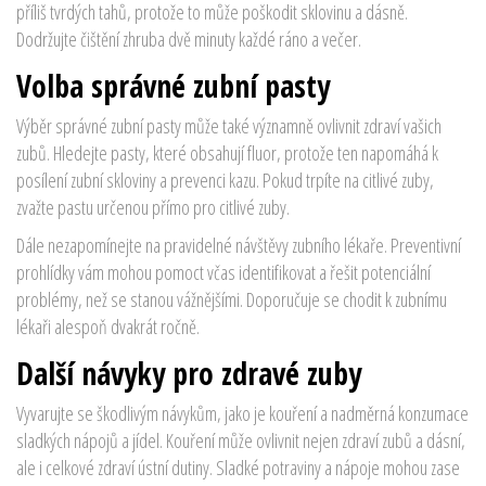
příliš tvrdých tahů, protože to může poškodit sklovinu a dásně.
Dodržujte čištění zhruba dvě minuty každé ráno a večer.
Volba správné zubní pasty
Výběr správné zubní pasty může také významně ovlivnit zdraví vašich
zubů. Hledejte pasty, které obsahují fluor, protože ten napomáhá k
posílení zubní skloviny a prevenci kazu. Pokud trpíte na citlivé zuby,
zvažte pastu určenou přímo pro citlivé zuby.
Dále nezapomínejte na pravidelné návštěvy zubního lékaře. Preventivní
prohlídky vám mohou pomoct včas identifikovat a řešit potenciální
problémy, než se stanou vážnějšími. Doporučuje se chodit k zubnímu
lékaři alespoň dvakrát ročně.
Další návyky pro zdravé zuby
Vyvarujte se škodlivým návykům, jako je kouření a nadměrná konzumace
sladkých nápojů a jídel. Kouření může ovlivnit nejen zdraví zubů a dásní,
ale i celkové zdraví ústní dutiny. Sladké potraviny a nápoje mohou zase