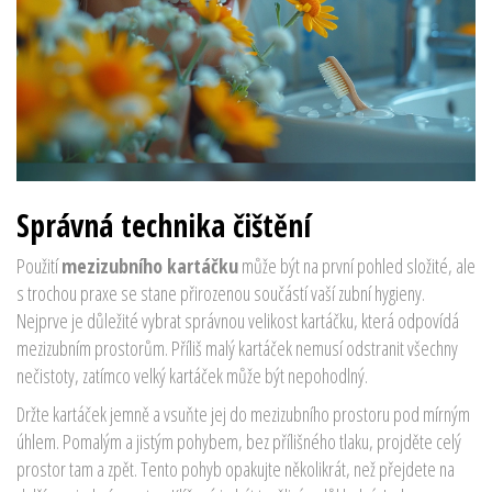
Správná technika čištění
Použití
mezizubního kartáčku
může být na první pohled složité, ale
s trochou praxe se stane přirozenou součástí vaší zubní hygieny.
Nejprve je důležité vybrat správnou velikost kartáčku, která odpovídá
mezizubním prostorům. Příliš malý kartáček nemusí odstranit všechny
nečistoty, zatímco velký kartáček může být nepohodlný.
Držte kartáček jemně a vsuňte jej do mezizubního prostoru pod mírným
úhlem. Pomalým a jistým pohybem, bez přílišného tlaku, projděte celý
prostor tam a zpět. Tento pohyb opakujte několikrát, než přejdete na