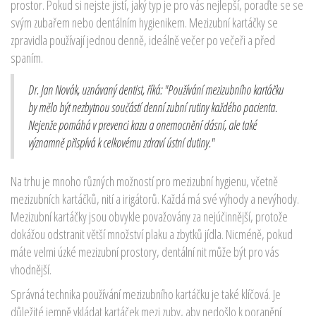
prostor. Pokud si nejste jistí, jaký typ je pro vás nejlepší, poraďte se se
svým zubařem nebo dentálním hygienikem. Mezizubní kartáčky se
zpravidla používají jednou denně, ideálně večer po večeři a před
spaním.
Dr. Jan Novák, uznávaný dentist, říká: "Používání mezizubního kartáčku
by mělo být nezbytnou součástí denní zubní rutiny každého pacienta.
Nejenže pomáhá v prevenci kazu a onemocnění dásní, ale také
významně přispívá k celkovému zdraví ústní dutiny."
Na trhu je mnoho různých možností pro mezizubní hygienu, včetně
mezizubních kartáčků, nití a irigátorů. Každá má své výhody a nevýhody.
Mezizubní kartáčky jsou obvykle považovány za nejúčinnější, protože
dokážou odstranit větší množství plaku a zbytků jídla. Nicméně, pokud
máte velmi úzké mezizubní prostory, dentální nit může být pro vás
vhodnější.
Správná technika používání mezizubního kartáčku je také klíčová. Je
důležité jemně vkládat kartáček mezi zuby, aby nedošlo k poranění