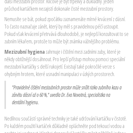
další mezizubní prostor. Klíčové je být trpělivý a důkladný. Jeden
průchod kartáčkem nezajistí dokonale čisté mezizubní prostory.
Nemusíte se bát, pokud zpočátku zaznamenáte mírné krvácení z dásní.
To často naznačuje zánět, který by měl s pravidelnou péčí ustoupit.
Pokud však krvácení přetrvává dlouhodobě, je nejlepší konzultovat to se
zubním lékařem, protože to může být známka vážnějšího problému.
Mezizubní hygiena
zahrnuje i čištění mezi zadními zuby, které je
někdy obtížnější dosáhnout. Pro lepší přístup mohou pomoci speciální
mezizubní kartáčky s delší rukojetí. Existují také pokročilé verze s
ohybným hrotem, které usnadní manipulaci v úzkých prostorech.
"Pravidelné čištění mezizubních prostor může snížit riziko zubního kazu a
zánětu dásní až o 60 %," uvedla Dr. Eva Novotná, specialistka na
dentální hygienu.
Nedílnou součástí správné techniky je také udržování kartáčku v čistotě.
Po každém použití kartáček důkladně opláchněte pod tekoucí vodou a