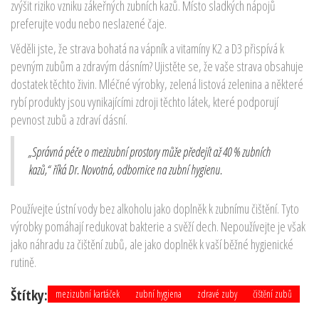
zvýšit riziko vzniku zákeřných zubních kazů. Místo sladkých nápojů
preferujte vodu nebo neslazené čaje.
Věděli jste, že strava bohatá na vápník a vitamíny K2 a D3 přispívá k
pevným zubům a zdravým dásním? Ujistěte se, že vaše strava obsahuje
dostatek těchto živin. Mléčné výrobky, zelená listová zelenina a některé
rybí produkty jsou vynikajícími zdroji těchto látek, které podporují
pevnost zubů a zdraví dásní.
„Správná péče o mezizubní prostory může předejít až 40 % zubních
kazů,“ říká Dr. Novotná, odbornice na zubní hygienu.
Používejte ústní vody bez alkoholu jako doplněk k zubnímu čištění. Tyto
výrobky pomáhají redukovat bakterie a svěží dech. Nepoužívejte je však
jako náhradu za čištění zubů, ale jako doplněk k vaší běžné hygienické
rutině.
Štítky:
mezizubní kartáček
zubní hygiena
zdravé zuby
čištění zubů