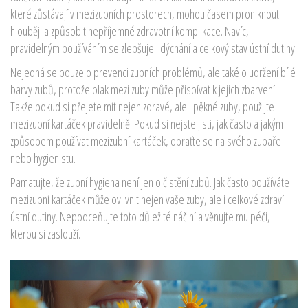
které zůstávají v mezizubních prostorech, mohou časem proniknout
hlouběji a způsobit nepříjemné zdravotní komplikace. Navíc,
pravidelným používáním se zlepšuje i dýchání a celkový stav ústní dutiny.
Nejedná se pouze o prevenci zubních problémů, ale také o udržení bílé
barvy zubů, protože plak mezi zuby může přispívat k jejich zbarvení.
Takže pokud si přejete mít nejen zdravé, ale i pěkné zuby, použijte
mezizubní kartáček pravidelně. Pokud si nejste jisti, jak často a jakým
způsobem používat mezizubní kartáček, obraťte se na svého zubaře
nebo hygienistu.
Pamatujte, že zubní hygiena není jen o čistění zubů. Jak často používáte
mezizubní kartáček může ovlivnit nejen vaše zuby, ale i celkové zdraví
ústní dutiny. Nepodceňujte toto důležité náčiní a věnujte mu péči,
kterou si zaslouží.