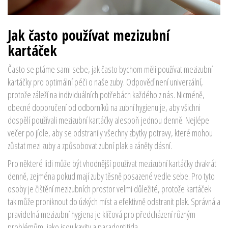
Jak často používat mezizubní
kartáček
Často se ptáme sami sebe, jak často bychom měli používat mezizubní
kartáčky pro optimální péči o naše zuby. Odpověď není univerzální,
protože záleží na individuálních potřebách každého z nás. Nicméně,
obecné doporučení od odborníků na zubní hygienu je, aby všichni
dospělí používali mezizubní kartáčky alespoň jednou denně. Nejlépe
večer po jídle, aby se odstranily všechny zbytky potravy, které mohou
zůstat mezi zuby a způsobovat zubní plak a záněty dásní.
Pro některé lidi může být vhodnější používat mezizubní kartáčky dvakrát
denně, zejména pokud mají zuby těsně posazené vedle sebe. Pro tyto
osoby je čištění mezizubních prostor velmi důležité, protože kartáček
tak může proniknout do úzkých míst a efektivně odstranit plak. Správná a
pravidelná mezizubní hygiena je klíčová pro předcházení různým
problémům, jako jsou kavity a paradontitida.