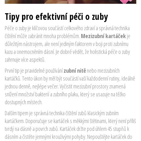
Tipy pro efektivní péči o zuby
Péče o zuby je klíčovou součástí celkového zdraví a správná technika
čištění může zabránit mnoha problémům.
Mezizubní kartáček
je
důležitým nástrojem, ale není jediným faktorem v boji proti zubnímu
kazu a onemocněním dásní. Je dobré vědět, že holistická péče o zuby
zahrnuje více aspektů.
První tip je pravidelné používání
zubní nitě
nebo mezizubních
kartáčků. Tento úkon by měl být součástí vaší každodenní rutiny, ideálně
jednou denně, nejlépe večer. Vyčistit mezizubní prostory znamená
snížení množství bakterií a zubního plaku, který se usazuje na těžko
dostupných místech.
Dalším tipem je správná technika čištění zubů klasickým zubním
kartáčkem. Doporučuje se kartáček s měkkými štětinami, který není příliš
tvrdý na dásně a povrch zubů. Kartáček držte pod úhlem 45 stupňů k
dásním a čistěte jemnými krouživými pohyby. Nepouštějte kartáček do