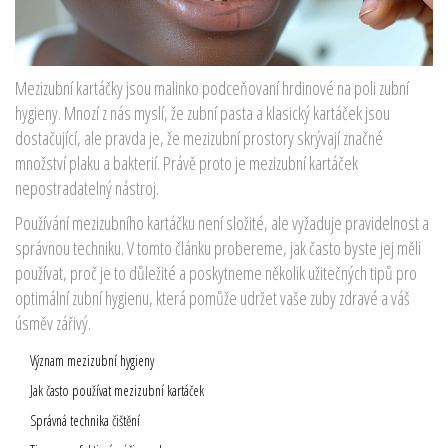
Mezizubní kartáčky jsou malinko podceňovaní hrdinové na poli zubní
hygieny. Mnozí z nás myslí, že zubní pasta a klasický kartáček jsou
dostačující, ale pravda je, že mezizubní prostory skrývají značné
množství plaku a bakterií. Právě proto je mezizubní kartáček
nepostradatelný nástroj.
Používání mezizubního kartáčku není složité, ale vyžaduje pravidelnost a
správnou techniku. V tomto článku probereme, jak často byste jej měli
používat, proč je to důležité a poskytneme několik užitečných tipů pro
optimální zubní hygienu, která pomůže udržet vaše zuby zdravé a váš
úsměv zářivý.
Význam mezizubní hygieny
Jak často používat mezizubní kartáček
Správná technika čištění