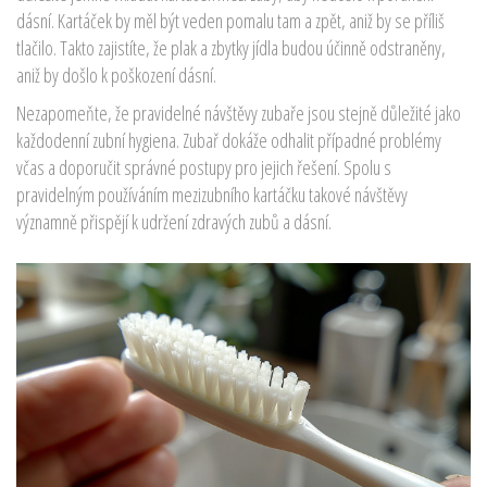
dásní. Kartáček by měl být veden pomalu tam a zpět, aniž by se příliš
tlačilo. Takto zajistíte, že plak a zbytky jídla budou účinně odstraněny,
aniž by došlo k poškození dásní.
Nezapomeňte, že pravidelné návštěvy zubaře jsou stejně důležité jako
každodenní zubní hygiena. Zubař dokáže odhalit případné problémy
včas a doporučit správné postupy pro jejich řešení. Spolu s
pravidelným používáním mezizubního kartáčku takové návštěvy
významně přispějí k udržení zdravých zubů a dásní.