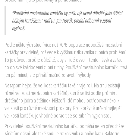
"Používání mezizubního kartáčku by mělo být stejně důležité jako čištění
běžným kartáčkem," radí Dr. Jan Novák, přední odborník v zubní
hygieně.
Podle některých studií více než 70 % populace nepoužívá mezizubní
kartáčky pravidelně, což vede k vyššímu riziku vzniku zubních problémů.
To je důvod, proč je důležité, aby si lidé osvojili tento návyk a zařadili
ho do své každodenní zubní rutiny. Používání mezizubního kartáčku trvá
jen pár minut, ale přináší značné zdravotní výhody.
Nezapomínejte, že velikost kartáčku také hraje roli. Na trhu existují
různé velikosti mezizubních kartáčků, které se liší podle průměru
drátěného jádra a štětinek. Někteří lidé mohou potřebovat několik
velikostí pro různé mezizubní prostory. Pro správné určení nejlepší
velikosti kartáčku je vhodné poradit se se zubním hygienistou
Pravidelné používání mezizubního kartáčku pomáhá nejen předcházet
zánětům dásní, ale také snižuje riziko vzniku zubního kazu. Bakterie,