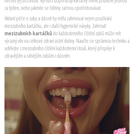
nechte jej uschnout. Výrobci doporučují kartáčky měnit přibližně jednou
za týden, nebo jakmile se štětiny začnou opotřebovávat.
Aktivní péče o zuby a dásně by měla zahrnovat nejen používání
mezizubního kartáčku, ale i další hygienické návyky. Zahrnutí
mezizubních kartáčků
do každodenního čištění zubů může mít
výrazný vliv na celkové zdraví ústní dutiny. Naučte se správnou techniku a
udělejte z mezizubního čištění každodenní rituál, který přispěje k
zdravějším a silnějším zubům i dásním.