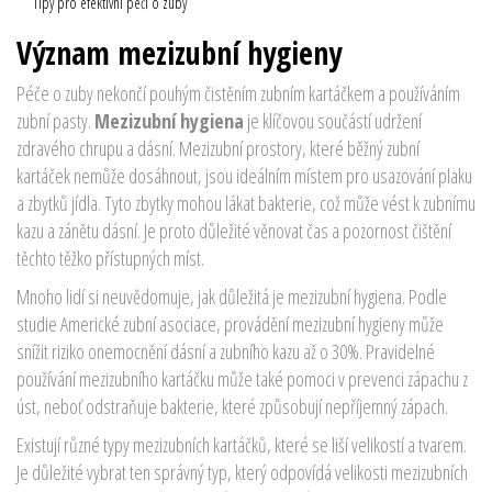
Tipy pro efektivní péči o zuby
Význam mezizubní hygieny
Péče o zuby nekončí pouhým čistěním zubním kartáčkem a používáním
zubní pasty.
Mezizubní hygiena
je klíčovou součástí udržení
zdravého chrupu a dásní. Mezizubní prostory, které běžný zubní
kartáček nemůže dosáhnout, jsou ideálním místem pro usazování plaku
a zbytků jídla. Tyto zbytky mohou lákat bakterie, což může vést k zubnímu
kazu a zánětu dásní. Je proto důležité věnovat čas a pozornost čištění
těchto těžko přístupných míst.
Mnoho lidí si neuvědomuje, jak důležitá je mezizubní hygiena. Podle
studie Americké zubní asociace, provádění mezizubní hygieny může
snížit riziko onemocnění dásní a zubního kazu až o 30%. Pravidelné
používání mezizubního kartáčku může také pomoci v prevenci zápachu z
úst, neboť odstraňuje bakterie, které způsobují nepříjemný zápach.
Existují různé typy mezizubních kartáčků, které se liší velikostí a tvarem.
Je důležité vybrat ten správný typ, který odpovídá velikosti mezizubních