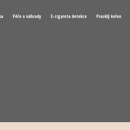
ka
Péče o náhrady
E-cigareta detekce
Prasklý kořen