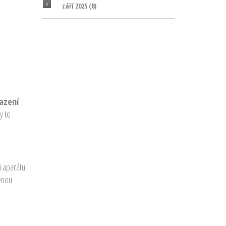
září 2025
(8)
azení
y to
i aparátu
šenou