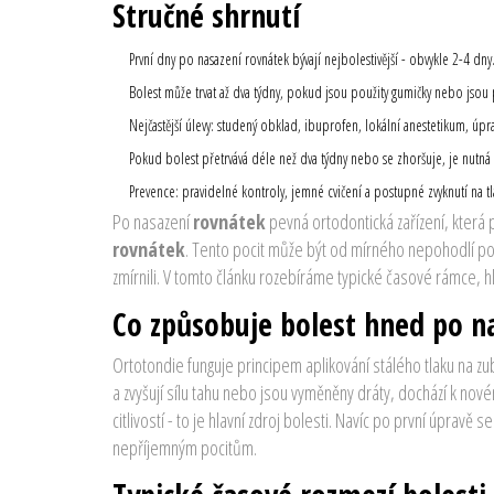
Stručné shrnutí
První dny po nasazení rovnátek bývají nejbolestivější - obvykle 2-4 dny
Bolest může trvat až dva týdny, pokud jsou použity gumičky nebo jsou
Nejčastější úlevy: studený obklad, ibuprofen, lokální anestetikum, úpra
Pokud bolest přetrvává déle než dva týdny nebo se zhoršuje, je nutná 
Prevence: pravidelné kontroly, jemné cvičení a postupné zvyknutí na tl
Po nasazení
rovnátek
pevná ortodontická zařízení, kter
rovnátek
. Tento pocit může být od mírného nepohodlí po 
zmírnili. V tomto článku rozebíráme typické časové rámce, hla
Co způsobuje bolest hned po n
Ortotondie funguje principem aplikování stálého tlaku na zu
a zvyšují sílu tahu
nebo jsou vyměněny dráty, dochází k novému
citlivostí - to je hlavní zdroj bolesti. Navíc po první úpravě 
nepříjemným pocitům.