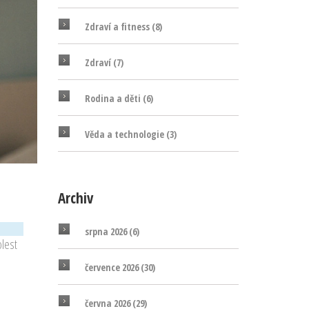
Zdraví a fitness
(8)
Zdraví
(7)
Rodina a děti
(6)
Věda a technologie
(3)
Archiv
srpna 2026
(6)
olest
července 2026
(30)
června 2026
(29)