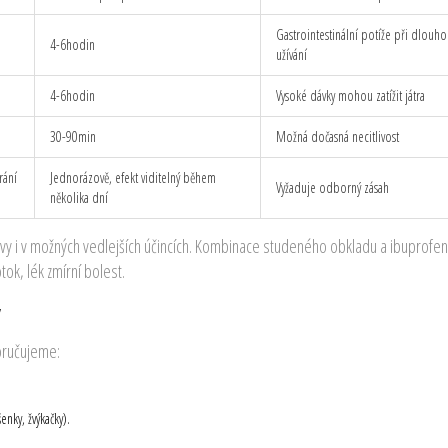
Gastrointestinální potíže při dlou
4-6hodin
užívání
4-6hodin
Vysoké dávky mohou zatížit játra
30-90min
Možná dočasná necitlivost
rání
Jednorázově, efekt viditelný během
Vyžaduje odborný zásah
několika dní
 úlevy i v možných vedlejších účincích. Kombinace studeného obkladu a ibuprofen
tok, lék zmírní bolest.
poručujeme:
enky, žvýkačky).