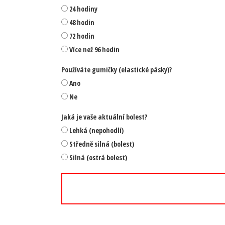
24 hodiny
48 hodin
72 hodin
Více než 96 hodin
Používáte gumičky (elastické pásky)?
Ano
Ne
Jaká je vaše aktuální bolest?
Lehká (nepohodlí)
Středně silná (bolest)
Silná (ostrá bolest)