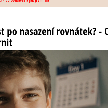
 - Co očekávat a jak ji zmírnit
st po nasazení rovnátek? - 
rnit