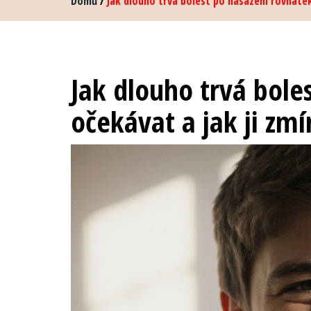
Domů
/
Jak dlouho trvá bolest po nasazení rovnátek?
Jak dlouho trvá bole
očekávat a jak ji zmí