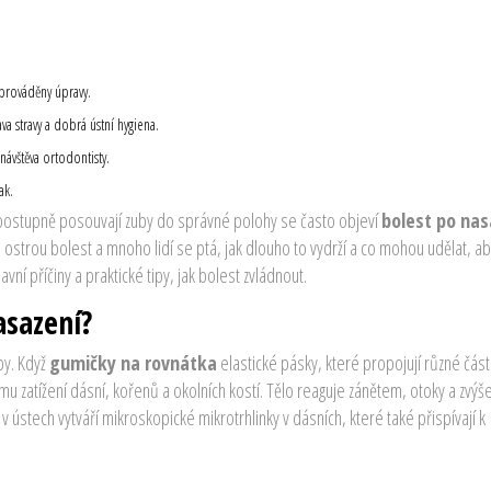
.
 prováděny úpravy.
va stravy a dobrá ústní hygiena.
návštěva ortodontisty.
ak.
á postupně posouvají zuby do správné polohy
se často objeví
bolest po nas
ostrou bolest a mnoho lidí se ptá, jak dlouho to vydrží a co mohou udělat, ab
vní příčiny a praktické tipy, jak bolest zvládnout.
asazení?
by. Když
gumičky na rovnátka
elastické pásky, které propojují různé část
 zatížení dásní, kořenů a okolních kostí. Tělo reaguje zánětem, otoky a zvý
se v ústech vytváří mikroskopické mikrotrhlinky v dásních, které také přispívají k