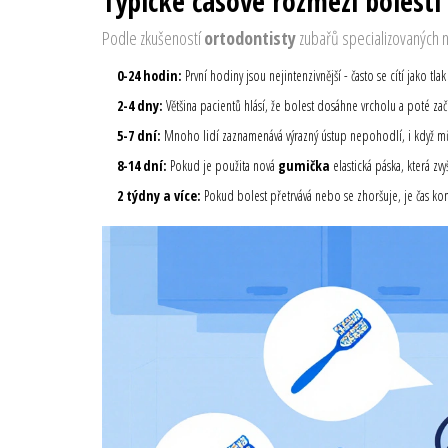
Typické časové rozmezí bolesti
Podle zkušeností
ortodontisty
zubařů specializovaných n
0-24 hodin:
První hodiny jsou nejintenzivnější - často se cítí jako
2-4 dny:
Většina pacientů hlásí, že bolest dosáhne vrcholu a poté za
5-7 dní:
Mnoho lidí zaznamenává výrazný ústup nepohodlí, i když může
8-14 dní:
Pokud je použita nová
gumička
elastická páska, která zvy
2 týdny a více:
Pokud bolest přetrvává nebo se zhoršuje, je čas konta