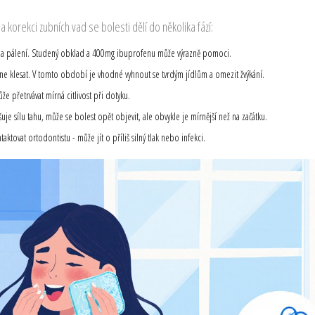
a korekci zubních vad
se bolesti dělí do několika fází:
 tlak a pálení. Studený obklad a 400mg ibuprofenu může výrazně pomoci.
čne klesat. V tomto období je vhodné vyhnout se tvrdým jídlům a omezit žvýkání.
 přetrvávat mírná citlivost při dotyku.
šuje sílu tahu
, může se bolest opět objevit, ale obvykle je mírnější než na začátku.
ktovat ortodontistu - může jít o příliš silný tlak nebo infekci.