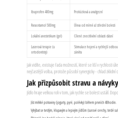
Ibuprofen 400mg
Protiúzková a analgezní
Paracetamol 500mg
Úleva od mírné až střední bolesti
Lokální anestetikum (gel)
Cílené znecitlivění oblasti dásní
Laserová terapie (u
Stimulace hojení a rychlejší odbou
ortodontisty)
zánětu
Jak vidíte, existuje řada možností, které se liší v rychlosti
nejčastější volba, protože působí synergicky - chlad zklidní o
Jak přizpůsobit stravu a návyky
Jídlo hraje velkou roli v tom, jak rychle se bolest ustálí. Do
Jíst měkké potraviny (jogurty, pyré, polévky) během prvních 48hodin.
Vyhýbat se tvrdým, křupavým a lepivým jídlům (surové orechy, tvrdé suš