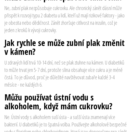
Ne, zubní plak nezpůsobuje cukrovku. Ale chronický zánět dásní může
přispět k rozvoji typu 2 diabetu u lidí, kteří už mají rizikové faktory - jako
je obezita nebo dědičnost. Zánět zhoršuje citlivost na inzulin, což je
jeden z kroků k vývoji cukrovky.
Jak rychle se může zubní plak změnit
v kámen?
U zdravých lidí trvá 10-14 dní, než se plak ztuhne na kámen. U diabetiků
to může trvat jen 5-7 dní, protože slina obsahuje více cukru a je méně
čistá. To je důvod, proč je důležité navštěvovat zubaře každé 3-4
měsíce - ne každých 6.
Můžu používat ústní vodu s
alkoholem, když mám cukrovku?
Ne. Ústní vody s alkoholem suší ústa - a sušší ústa znamenají více
bakterií. U diabetiků je to špatná volba. Používejte alkoholově bezpečné
vody s floridem nebo chlorhexidinem, které jsou doporučeny pro zánět