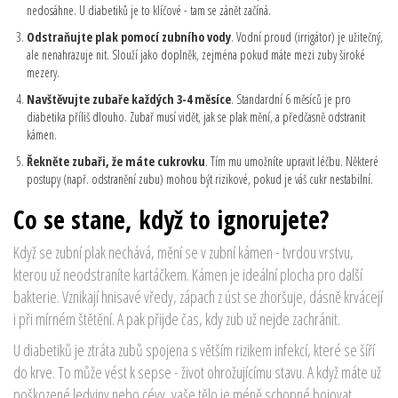
nedosáhne. U diabetiků je to klíčové - tam se zánět začíná.
Odstraňujte plak pomocí zubního vody
. Vodní proud (irrigátor) je užitečný,
ale nenahrazuje nit. Slouží jako doplněk, zejména pokud máte mezi zuby široké
mezery.
Navštěvujte zubaře každých 3-4 měsíce
. Standardní 6 měsíců je pro
diabetika příliš dlouho. Zubař musí vidět, jak se plak mění, a předčasně odstranit
kámen.
Řekněte zubaři, že máte cukrovku
. Tím mu umožníte upravit léčbu. Některé
postupy (např. odstranění zubu) mohou být rizikové, pokud je váš cukr nestabilní.
Co se stane, když to ignorujete?
Když se zubní plak nechává, mění se v zubní kámen - tvrdou vrstvu,
kterou už neodstraníte kartáčkem. Kámen je ideální plocha pro další
bakterie. Vznikají hnisavé vředy, zápach z úst se zhoršuje, dásně krvácejí
i při mírném štětění. A pak přijde čas, kdy zub už nejde zachránit.
U diabetiků je ztráta zubů spojena s větším rizikem infekcí, které se šíří
do krve. To může vést k sepse - život ohrožujícímu stavu. A když máte už
poškozené ledviny nebo cévy, vaše tělo je méně schopné bojovat.