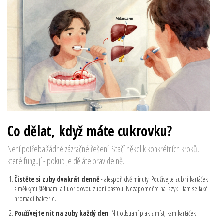
Co dělat, když máte cukrovku?
Není potřeba žádné zázračné řešení. Stačí několik konkrétních kroků,
které fungují - pokud je děláte pravidelně.
Čistěte si zuby dvakrát denně
- alespoň dvě minuty. Používejte zubní kartáček
s měkkými štětinami a fluoridovou zubní pastou. Nezapomeňte na jazyk - tam se také
hromadí bakterie.
Používejte nit na zuby každý den
. Nit odstraní plak z míst, kam kartáček