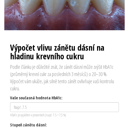
Výpočet vlivu zánětu dásní na
hladinu krevního cukru
Podle článku je důležité znát, že zánět dásní může zvýšit HbA1c
(průměrný krevní cukr za posledních 3 měsíců) o 20–30 %.
Výpočet vám ukáže, jak silně tento zánět ovlivňuje vaši kontrolu
cukru.
Vaše současná hodnota HbA1c:
HbA1c je vyjádřen v procentech (např. 7.5 = 7,5 %)
Stupeň zánětu dásní: