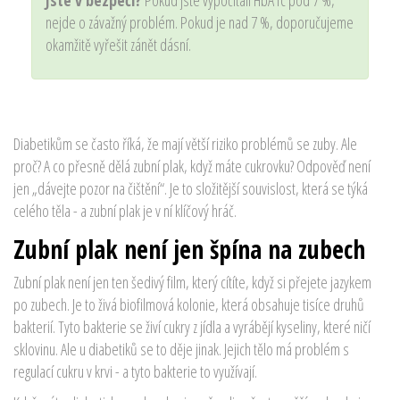
nejde o závažný problém. Pokud je nad 7 %, doporučujeme
okamžitě vyřešit zánět dásní.
Diabetikům se často říká, že mají větší riziko problémů se zuby. Ale
proč? A co přesně dělá zubní plak, když máte cukrovku? Odpověď není
jen „dávejte pozor na čištění“. Je to složitější souvislost, která se týká
celého těla - a zubní plak je v ní klíčový hráč.
Zubní plak není jen špína na zubech
Zubní plak není jen ten šedivý film, který cítíte, když si přejete jazykem
po zubech. Je to živá biofilmová kolonie, která obsahuje tisíce druhů
bakterií. Tyto bakterie se živí cukry z jídla a vyrábějí kyseliny, které ničí
sklovinu. Ale u diabetiků se to děje jinak. Jejich tělo má problém s
regulací cukru v krvi - a tyto bakterie to využívají.