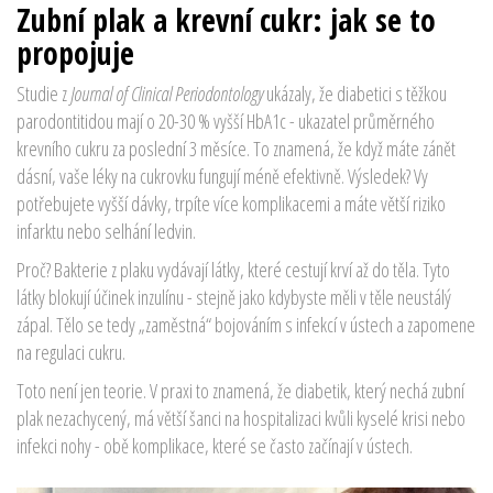
Zubní plak a krevní cukr: jak se to
propojuje
Studie z
Journal of Clinical Periodontology
ukázaly, že diabetici s těžkou
parodontitidou mají o 20-30 % vyšší HbA1c - ukazatel průměrného
krevního cukru za poslední 3 měsíce. To znamená, že když máte zánět
dásní, vaše léky na cukrovku fungují méně efektivně. Výsledek? Vy
potřebujete vyšší dávky, trpíte více komplikacemi a máte větší riziko
infarktu nebo selhání ledvin.
Proč? Bakterie z plaku vydávají látky, které cestují krví až do těla. Tyto
látky blokují účinek inzulínu - stejně jako kdybyste měli v těle neustálý
zápal. Tělo se tedy „zaměstná“ bojováním s infekcí v ústech a zapomene
na regulaci cukru.
Toto není jen teorie. V praxi to znamená, že diabetik, který nechá zubní
plak nezachycený, má větší šanci na hospitalizaci kvůli kyselé krisi nebo
infekci nohy - obě komplikace, které se často začínají v ústech.