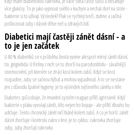
Když máte diabetickou cukrovku, je vaše slina často sušší a obsahuje
více glukózy. To je jako vypnout světlo v kuchyni a nechat dort na stole -
bakterie si to užívají. Výsledek? Plak se rychleji tvoří, ztuhne a začíná
poškozovat zuby i dásně dříve než u zdravých lidí.
Diabetici mají častěji zánět dásní - a
to je jen začátek
U 80 % diabetiků se v průběhu života vyvine alespoň mírný zánět dásní,
tzv. gingivitida. U třetiny z nich se to zhorší na parodontitidu - závažnější
onemocnění, při kterém se ztrácí kost kolem zubů. Když se kost
rozpadne, zuby se začnou hýbat a mohou vypadnout. A to se nestane
jen z důvodu špatné hygieny. Je to výsledek zvýšeného zánětu v těle.
Diabetes způsobuje, že imunitní systém reaguje příliš agresivně. Když
bakterie v plaku vyvolají zánět, tělo nejen ho bojuje - ale příliš dlouho ho
udržuje. Tento chronický zánět ničí tkáně kolem zubů. A co je horší: zánět
dásní zhoršuje i kontrolu cukru v krvi. Je to cyklus: cukrovka zhoršuje
zuby, zuby zhoršují cukrovku.