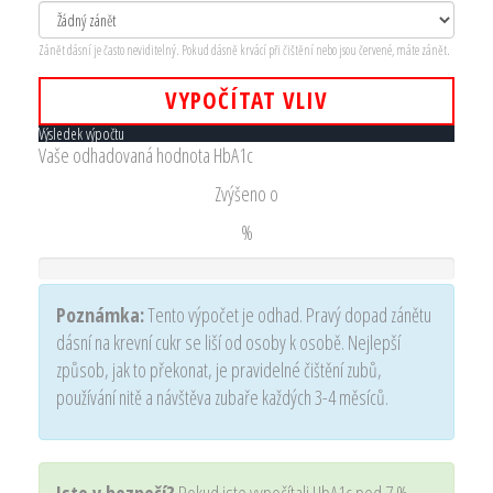
Zánět dásní je často neviditelný. Pokud dásně krvácí při čištění nebo jsou červené, máte zánět.
VYPOČÍTAT VLIV
Výsledek výpočtu
Vaše odhadovaná hodnota HbA1c
Zvýšeno o
%
Poznámka:
Tento výpočet je odhad. Pravý dopad zánětu
dásní na krevní cukr se liší od osoby k osobě. Nejlepší
způsob, jak to překonat, je pravidelné čištění zubů,
používání nitě a návštěva zubaře každých 3-4 měsíců.
Jste v bezpečí?
Pokud jste vypočítali HbA1c pod 7 %,