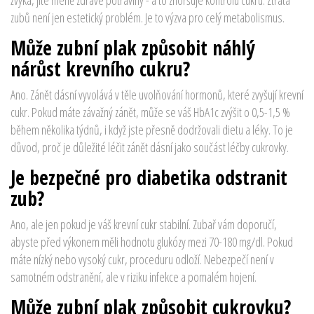
zubů není jen estetický problém. Je to výzva pro celý metabolismus.
Může zubní plak způsobit náhlý
nárůst krevního cukru?
Ano. Zánět dásní vyvolává v těle uvolňování hormonů, které zvyšují krevní
cukr. Pokud máte závažný zánět, může se váš HbA1c zvýšit o 0,5-1,5 %
během několika týdnů, i když jste přesně dodržovali dietu a léky. To je
důvod, proč je důležité léčit zánět dásní jako součást léčby cukrovky.
Je bezpečné pro diabetika odstranit
zub?
Ano, ale jen pokud je váš krevní cukr stabilní. Zubař vám doporučí,
abyste před výkonem měli hodnotu glukózy mezi 70-180 mg/dl. Pokud
máte nízký nebo vysoký cukr, proceduru odloží. Nebezpečí není v
samotném odstranění, ale v riziku infekce a pomalém hojení.
Může zubní plak způsobit cukrovku?