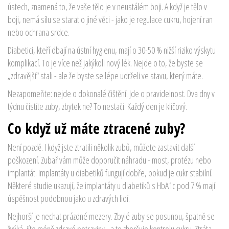
ústech, znamená to, že vaše tělo je v neustálém boji. A když je tělo v
boji, nemá sílu se starat o jiné věci - jako je regulace cukru, hojení ran
nebo ochrana srdce.
Diabetici, kteří dbají na ústní hygienu, mají o 30-50 % nižší riziko výskytu
komplikací. To je více než jakýkoli nový lék. Nejde o to, že byste se
„zdravější“ stali - ale že byste se lépe udrželi ve stavu, který máte.
Nezapomeňte: nejde o dokonalé čištění. Jde o pravidelnost. Dva dny v
týdnu čistíte zuby, zbytek ne? To nestačí. Každý den je klíčový.
Co když už máte ztracené zuby?
Není pozdě. I když jste ztratili několik zubů, můžete zastavit další
poškození. Zubař vám může doporučit náhradu - most, protézu nebo
implantát. Implantáty u diabetiků fungují dobře, pokud je cukr stabilní.
Některé studie ukazují, že implantáty u diabetiků s HbA1c pod 7 % mají
úspěšnost podobnou jako u zdravých lidí.
Nejhorší je nechat prázdné mezery. Zbylé zuby se posunou, špatně se
žvýká, jíte méně zdravé potraviny - a to zhoršuje kontrolu cukru. Ztráta