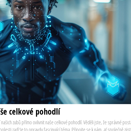
aše celkové pohodlí
 našich zubů přímo ovlivnit naše celkové pohodlí. Věděli jste, že správné pos
lesti zad? Je to opravdu fascinující téma. Připojte se k nám, ať společně zjist