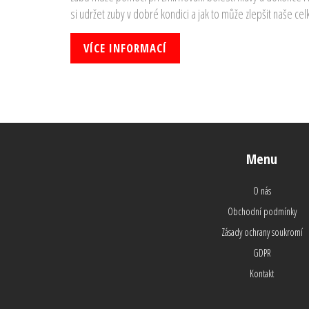
si udržet zuby v dobré kondici a jak to může zlepšit naše ce
VÍCE INFORMACÍ
Menu
O nás
Obchodní podmínky
Zásady ochrany soukromí
GDPR
Kontakt