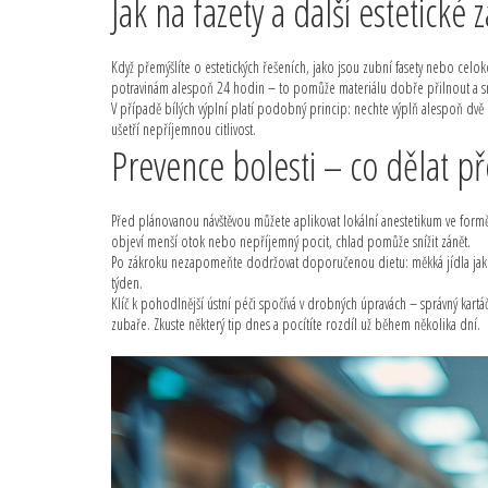
Jak na fazety a další estetické
Když přemýšlíte o estetických řešeních, jako jsou zubní fasety nebo celo
potravinám alespoň 24 hodin – to pomůže materiálu dobře přilnout a sní
V případě bílých výplní platí podobný princip: nechte výplň alespoň dv
ušetří nepříjemnou citlivost.
Prevence bolesti – co dělat p
Před plánovanou návštěvou můžete aplikovat lokální anestetikum ve formě
objeví menší otok nebo nepříjemný pocit, chlad pomůže snížit zánět.
Po zákroku nezapomeňte dodržovat doporučenou dietu: měkká jídla jako
týden.
Klíč k pohodlnější ústní péči spočívá v drobných úpravách – správný kartá
zubaře. Zkuste některý tip dnes a pocítíte rozdíl už během několika dní.