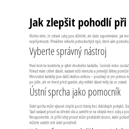
Jak zlepšit pohodlí při
Všichni víme, že zdravé zuby jsou důležité, ale často zapomínáme, jak mo
nepříjemnosti. Přinášíme několik jednoduchých tipů, které vám pomohou 
Vyberte správný nástroj
První krok ke komfortu je výběr vhodného kartáčku. Sonické nebo oscilační
Pokud máte citlivé dásně, nastavit nižší intenzitu a jemnější štětiny pomůže
Mezizubní kartáčky jsou další skvělou volbou – používají se jen jednou 
po jídle, ale ne hned před spaním, aby měkké dásně měly čas se zotavit.
Ústní sprcha jako pomocník
Ústní sprcha může výrazně zlepšit pocit čistoty bez dráždivých pohybů. D
Stačí nastavit proud na střední sílu a zaměřit se na oblasti mezi zuby a p
Nezapomeňte, že příliš silný proud může podráždit sliznici, takže pokud c
můžete osvěžit celé ústní prostředí.