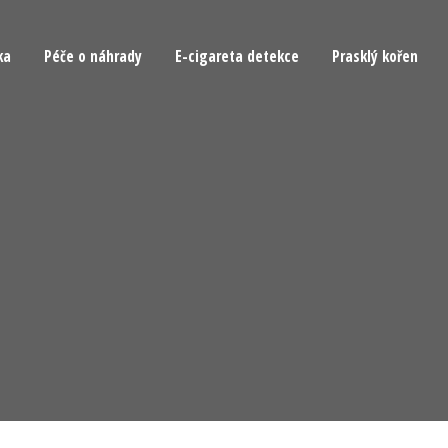
ka
Péče o náhrady
E-cigareta detekce
Prasklý kořen