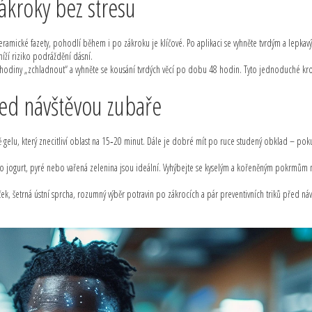
 zákroky bez stresu
keramické fazety, pohodlí během i po zákroku je klíčové. Po aplikaci se vyhněte tvrdým a lepkav
ží riziko podráždění dásní.
ě hodiny „zchladnout“ a vyhněte se kousání tvrdých věcí po dobu 48 hodin. Tyto jednoduché kr
řed návštěvou zubaře
 gelu, který znecitliví oblast na 15‑20 minut. Dále je dobré mít po ruce studený obklad – pok
 jogurt, pyré nebo vařená zelenina jsou ideální. Vyhýbejte se kyselým a kořeněným pokrmům
ček, šetrná ústní sprcha, rozumný výběr potravin po zákrocích a pár preventivních triků před ná