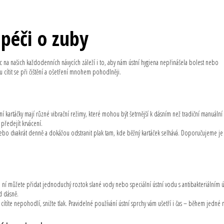
 péči o zuby
c na našich každodenních návycích záleží i to, aby nám ústní hygiena nepřinášela bolest nebo
cítit se při čištění a ošetření mnohem pohodlněji.
 kartáčky mají různé vibrační režimy, které mohou být šetrnější k dásním než tradiční manuální 
 předejít krvácení.
nebo dvakrát denně a dokážou odstranit plak tam, kde běžný kartáček selhává. Doporučujeme je
o ní můžete přidat jednoduchý roztok slané vody nebo speciální ústní vodu s antibakteriálním 
od dásně.
ítíte nepohodlí, snižte tlak. Pravidelné používání ústní sprchy vám ušetří i čas – během jedné 