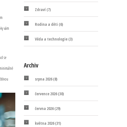
Zdraví
(7)
ým
Rodina a děti
(6)
oky vám
Věda a technologie
(3)
ud se
Archiv
 minimálně
vštěvou
srpna 2026
(8)
července 2026
(30)
června 2026
(29)
května 2026
(31)