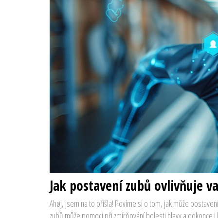
Jak postavení zubů ovlivňuje v
Ahøj, jsem na to přišla! Povíme si o tom, jak může postavení
zubů může pomoci při zmírňování bolesti hlavy a dokonce i bo