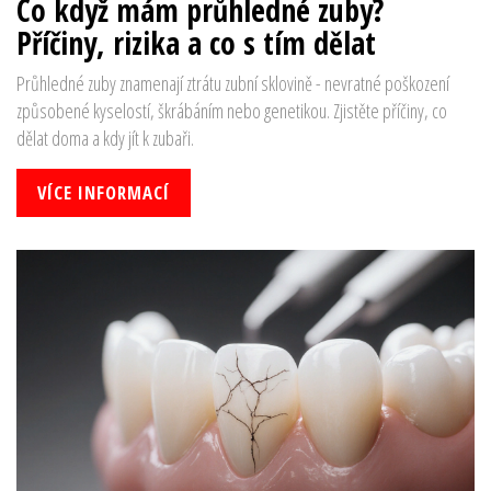
Co když mám průhledné zuby?
Příčiny, rizika a co s tím dělat
Průhledné zuby znamenají ztrátu zubní sklovině - nevratné poškození
způsobené kyselostí, škrábáním nebo genetikou. Zjistěte příčiny, co
dělat doma a kdy jít k zubaři.
VÍCE INFORMACÍ