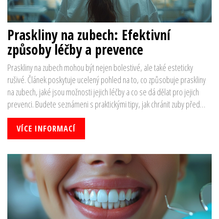
Praskliny na zubech: Efektivní
způsoby léčby a prevence
Praskliny na zubech mohou být nejen bolestivé, ale také esteticky
rušivé. Článek poskytuje ucelený pohled na to, co způsobuje praskliny
na zubech, jaké jsou možnosti jejich léčby a co se dá dělat pro jejich
prevenci. Budete seznámeni s praktickými tipy, jak chránit zuby před
poškozením a jak udržet svůj úsměv zdravý a krásný.
VÍCE INFORMACÍ