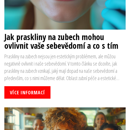
Jak praskliny na zubech mohou
ovlivnit vaše sebevědomí a co s tím
Praskliny na zubech nejsou jen estetickým problémem, ale můžou
negativně ovlivnit i naše sebevědomí. V tomto článku se dozvíte, jak
praskliny na zubech vznikají, jaký mají dopad na naše sebevědomí a
především, co s nimi můžeme dělat. Oblast zubní péče a estetické
stomatologie nabízí mnoho řešení, jak se prasklinami na zubech
vypořádat a tak obnovit nejen zdraví vašich zubů, ale i vaše
VÍCE INFORMACÍ
sebevědomí.