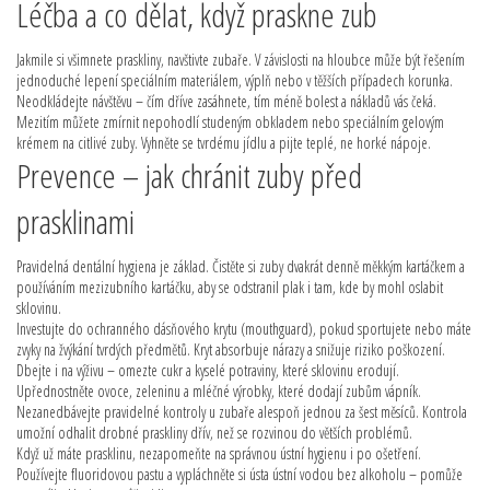
Léčba a co dělat, když praskne zub
Jakmile si všimnete praskliny, navštivte zubaře. V závislosti na hloubce může být řešením
jednoduché lepení speciálním materiálem, výplň nebo v těžších případech korunka.
Neodkládejte návštěvu – čím dříve zasáhnete, tím méně bolest a nákladů vás čeká.
Mezitím můžete zmírnit nepohodlí studeným obkladem nebo speciálním gelovým
krémem na citlivé zuby. Vyhněte se tvrdému jídlu a pijte teplé, ne horké nápoje.
Prevence – jak chránit zuby před
prasklinami
Pravidelná dentální hygiena je základ. Čistěte si zuby dvakrát denně měkkým kartáčkem a
používáním mezizubního kartáčku, aby se odstranil plak i tam, kde by mohl oslabit
sklovinu.
Investujte do ochranného dásňového krytu (mouthguard), pokud sportujete nebo máte
zvyky na žvýkání tvrdých předmětů. Kryt absorbuje nárazy a snižuje riziko poškození.
Dbejte i na výživu – omezte cukr a kyselé potraviny, které sklovinu erodují.
Upřednostněte ovoce, zeleninu a mléčné výrobky, které dodají zubům vápník.
Nezanedbávejte pravidelné kontroly u zubaře alespoň jednou za šest měsíců. Kontrola
umožní odhalit drobné praskliny dřív, než se rozvinou do větších problémů.
Když už máte prasklinu, nezapomeňte na správnou ústní hygienu i po ošetření.
Používejte fluoridovou pastu a vypláchněte si ústa ústní vodou bez alkoholu – pomůže