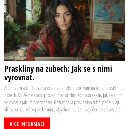
Praskliny na zubech: Jak se s nimi
vyrovnat.
Ahoj, jsem zubní bloger a dnes se s tebou podívám na téma prasklin na
zubech. Můžeme spolu prozkoumat příčiny těchto prasklin, jak se s nimi
vyrovnat a jak jim předcházet. Rozumění a pravidelná zubní péče hrají
klíčovou roli. Připoj se ke mně, abychom udrželi tvojí úsměv zdravý a bez
prasklin.
VÍCE INFORMACÍ