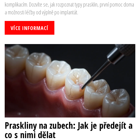
komplikacím. Dozvíte se, jak rozpoznat typy prasklin, první pomoc doma
a možnosti léčby od výplně po implantát.
VÍCE INFORMACÍ
Praskliny na zubech: Jak je předejít a
co s nimi dělat