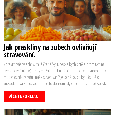
Jak praskliny na zubech ovlivňují
stravování.
Zdravím vás všechny, milé čtenářky! Dneska bych chtěla promluvit na
téma, které nás všechny možná trochu trápí - praskliny na zubech. Jak
moc vlastně ovlivňují naše stravování? Je to něco, co by nás mělo
znepokojovat? Prozkoumejme to dohromady v mém novém příspěvku,
který nám nabídne pohled z různých úhlů na tuto problematiku. Tak
tedy, pojďme na to!
VÍCE INFORMACÍ