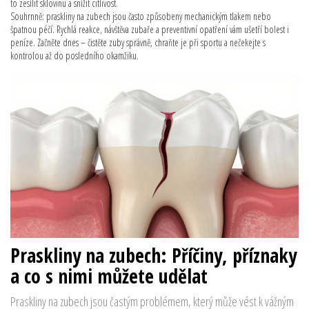
to zesílit sklovinu a snížit citlivost.
Souhrnně: praskliny na zubech jsou často způsobeny mechanickým tlakem nebo
špatnou péčí. Rychlá reakce, návštěva zubaře a preventivní opatření vám ušetří bolest i
peníze. Začněte dnes – čistěte zuby správně, chraňte je při sportu a nečekejte s
kontrolou až do posledního okamžiku.
Praskliny na zubech: Příčiny, příznaky
a co s nimi můžete udělat
Praskliny na zubech jsou častým problémem, který může vést k vážným